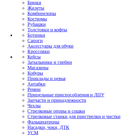
Брюки
Жилеты
Комбинезоны
Костюмы
Рубашки
Толстовки и кофты
Ботинки
Сапоги
Аксессуары для обуви
Кроссовки
Кейсы
Затыльники и гребни
Магазины
Кобуры
Приклады и цевья
Антабки
Ремни
Прицельные приспособления и ЛЦУ
Запчасти и принадлежности
Чехлы
Стрелковые опоры и сошки
Стрелковые станки для пристрелки и чистки
Фальшпатроны
Насадки, чоки, ДТК
УСМ