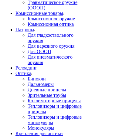
Травматическое оружие
(ОООП)
Комиссионные товары
Комиссионное оружие
Комиссионная оптика
Патроны
Для гладкоствольного
оружия
Для нарезного оружия
Для ОООП
Для пневматического
оружия
Релоадинг
Оптика
Бинокли
Дальномеры
Дневные прицелы
Зрительные трубы
Коллиматорные прицелы
Тепловизоры и цифровые
прицелы
Тепловизоры и цифровые
монокуляры
Монокуляры
Крепления для оптики