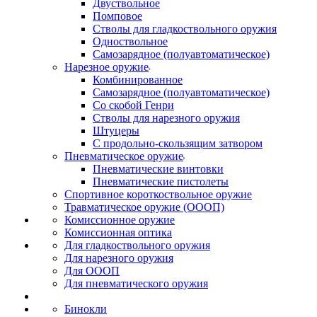
Двуствольное
Помповое
Стволы для гладкоствольного оружия
Одноствольное
Самозарядное (полуавтоматическое)
Нарезное оружие
Комбинированное
Самозарядное (полуавтоматическое)
Со скобой Генри
Стволы для нарезного оружия
Штуцеры
С продольно-скользящим затвором
Пневматическое оружие
Пневматические винтовки
Пневматические пистолеты
Спортивное короткоствольное оружие
Травматическое оружие (ОООП)
Комиссионное оружие
Комиссионная оптика
Для гладкоствольного оружия
Для нарезного оружия
Для ОООП
Для пневматического оружия
Бинокли