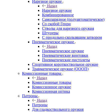
Нарезное оружие
Назад
Нарезное оружие
Комбинированное
Самозарядное (полуавтоматическое)
Со скобой Генри
Стволы для нарезного оружия
Штуцеры
С продольно-скользящим затвором
Пневматическое оружие
Назад
Пневматическое оружие
Пневматические винтовки
Пневматические пистолеты
Спортивное короткоствольное оружие
Травматическое оружие (ОООП)
Комиссионные товары
Назад
Комиссионные товары
Комиссионное оружие
Комиссионная оптика
Патроны
Назад
Патроны
Для гладкоствольного оружия