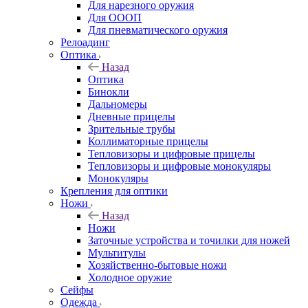
Для нарезного оружия
Для ОООП
Для пневматического оружия
Релоадинг
Оптика
Назад
Оптика
Бинокли
Дальномеры
Дневные прицелы
Зрительные трубы
Коллиматорные прицелы
Тепловизоры и цифровые прицелы
Тепловизоры и цифровые монокуляры
Монокуляры
Крепления для оптики
Ножи
Назад
Ножи
Заточные устройства и точилки для ножей
Мультитулы
Хозяйственно-бытовые ножи
Холодное оружие
Сейфы
Одежда