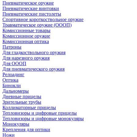
Пневматическое оружие
Пневматические винтовки
Пневматические пистолеты
Спортивное короткоствольное оружие
Травматическое оружие (ОООП)
Комиссионные товары
Комиссионное оружие
Комиссионная оптика
Патроны
Для гладкоствольного оружия
Для нарезного оружия
Для ОООП
Для пневматического оружия
Релоадинг
Оптика
Бинокли
Дальномеры
Дневные прицелы
Зрительные трубы
Коллиматорные прицелы
Тепловизоры и цифровые прицелы
Тепловизоры и цифровые монокуляры
Монокуляры
Крепления для оптики
Ножи