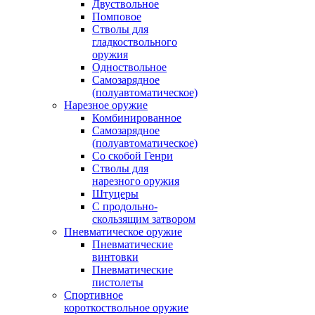
Двуствольное
Помповое
Стволы для
гладкоствольного
оружия
Одноствольное
Самозарядное
(полуавтоматическое)
Нарезное оружие
Комбинированное
Самозарядное
(полуавтоматическое)
Со скобой Генри
Стволы для
нарезного оружия
Штуцеры
С продольно-
скользящим затвором
Пневматическое оружие
Пневматические
винтовки
Пневматические
пистолеты
Спортивное
короткоствольное оружие