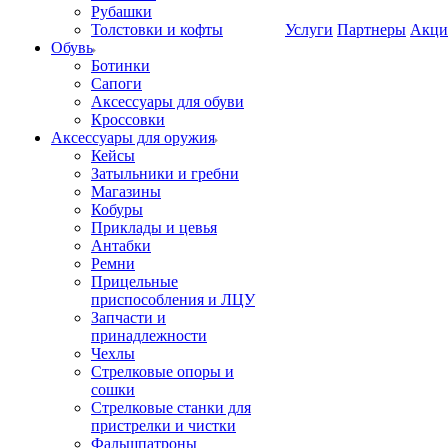
Рубашки
Толстовки и кофты
Услуги
Партнеры
Акци
Обувь
Ботинки
Сапоги
Аксессуары для обуви
Кроссовки
Аксессуары для оружия
Кейсы
Затыльники и гребни
Магазины
Кобуры
Приклады и цевья
Антабки
Ремни
Прицельные
приспособления и ЛЦУ
Запчасти и
принадлежности
Чехлы
Стрелковые опоры и
сошки
Стрелковые станки для
пристрелки и чистки
Фальшпатроны