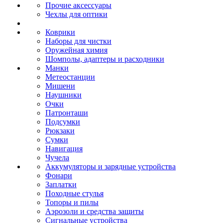
Прочие аксессуары
Чехлы для оптики
Коврики
Наборы для чистки
Оружейная химия
Шомполы, адаптеры и расходники
Манки
Метеостанции
Мишени
Наушники
Очки
Патронташи
Подсумки
Рюкзаки
Сумки
Навигация
Чучела
Аккумуляторы и зарядные устройства
Фонари
Заплатки
Походные стулья
Топоры и пилы
Аэрозоли и средства защиты
Сигнальные устройства