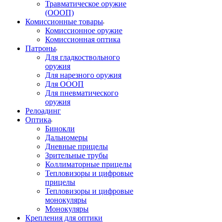
Травматическое оружие
(ОООП)
Комиссионные товары
Комиссионное оружие
Комиссионная оптика
Патроны
Для гладкоствольного
оружия
Для нарезного оружия
Для ОООП
Для пневматического
оружия
Релоадинг
Оптика
Бинокли
Дальномеры
Дневные прицелы
Зрительные трубы
Коллиматорные прицелы
Тепловизоры и цифровые
прицелы
Тепловизоры и цифровые
монокуляры
Монокуляры
Крепления для оптики