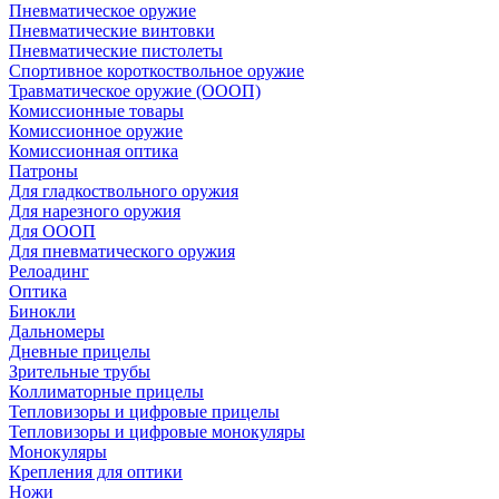
Пневматическое оружие
Пневматические винтовки
Пневматические пистолеты
Спортивное короткоствольное оружие
Травматическое оружие (ОООП)
Комиссионные товары
Комиссионное оружие
Комиссионная оптика
Патроны
Для гладкоствольного оружия
Для нарезного оружия
Для ОООП
Для пневматического оружия
Релоадинг
Оптика
Бинокли
Дальномеры
Дневные прицелы
Зрительные трубы
Коллиматорные прицелы
Тепловизоры и цифровые прицелы
Тепловизоры и цифровые монокуляры
Монокуляры
Крепления для оптики
Ножи