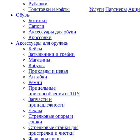
Рубашки
Толстовки и кофты
Услуги
Партнеры
Акци
Обувь
Ботинки
Сапоги
Аксессуары для обуви
Кроссовки
Аксессуары для оружия
Кейсы
Затыльники и гребни
Магазины
Кобуры
Приклады и цевья
Антабки
Ремни
Прицельные
приспособления и ЛЦУ
Запчасти и
принадлежности
Чехлы
Стрелковые опоры и
сошки
Стрелковые станки для
пристрелки и чистки
Фальшпатроны