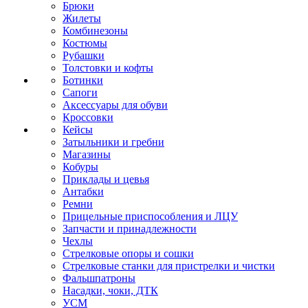
Брюки
Жилеты
Комбинезоны
Костюмы
Рубашки
Толстовки и кофты
Ботинки
Сапоги
Аксессуары для обуви
Кроссовки
Кейсы
Затыльники и гребни
Магазины
Кобуры
Приклады и цевья
Антабки
Ремни
Прицельные приспособления и ЛЦУ
Запчасти и принадлежности
Чехлы
Стрелковые опоры и сошки
Стрелковые станки для пристрелки и чистки
Фальшпатроны
Насадки, чоки, ДТК
УСМ