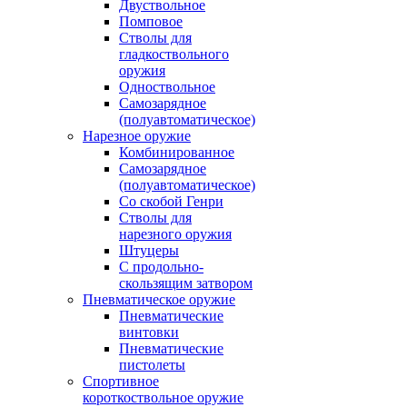
Двуствольное
Помповое
Стволы для
гладкоствольного
оружия
Одноствольное
Самозарядное
(полуавтоматическое)
Нарезное оружие
Комбинированное
Самозарядное
(полуавтоматическое)
Со скобой Генри
Стволы для
нарезного оружия
Штуцеры
С продольно-
скользящим затвором
Пневматическое оружие
Пневматические
винтовки
Пневматические
пистолеты
Спортивное
короткоствольное оружие