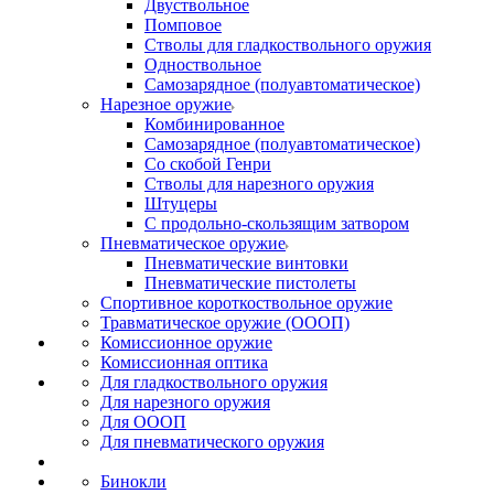
Двуствольное
Помповое
Стволы для гладкоствольного оружия
Одноствольное
Самозарядное (полуавтоматическое)
Нарезное оружие
Комбинированное
Самозарядное (полуавтоматическое)
Со скобой Генри
Стволы для нарезного оружия
Штуцеры
С продольно-скользящим затвором
Пневматическое оружие
Пневматические винтовки
Пневматические пистолеты
Спортивное короткоствольное оружие
Травматическое оружие (ОООП)
Комиссионное оружие
Комиссионная оптика
Для гладкоствольного оружия
Для нарезного оружия
Для ОООП
Для пневматического оружия
Бинокли