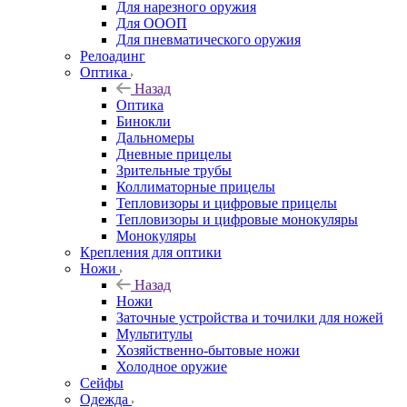
Для нарезного оружия
Для ОООП
Для пневматического оружия
Релоадинг
Оптика
Назад
Оптика
Бинокли
Дальномеры
Дневные прицелы
Зрительные трубы
Коллиматорные прицелы
Тепловизоры и цифровые прицелы
Тепловизоры и цифровые монокуляры
Монокуляры
Крепления для оптики
Ножи
Назад
Ножи
Заточные устройства и точилки для ножей
Мультитулы
Хозяйственно-бытовые ножи
Холодное оружие
Сейфы
Одежда