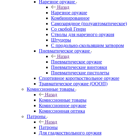
Нарезное оружие
Назад
Нарезное оружие
Комбинированное
Самозарядное (полуавтоматическое)
Со скобой Генри
Стволы для нарезного оружия
Штуцеры
С продольно-скользящим затвором
Пневматическое оружие
Назад
Пневматическое оружие
Пневматические винтовки
Пневматические пистолеты
Спортивное короткоствольное оружие
Травматическое оружие (ОООП)
Комиссионные товары
Назад
Комиссионные товары
Комиссионное оружие
Комиссионная оптика
Патроны
Назад
Патроны
Для гладкоствольного оружия