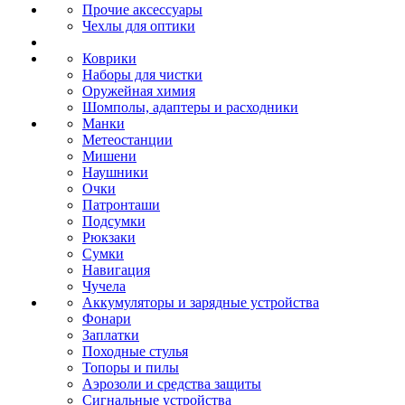
Прочие аксессуары
Чехлы для оптики
Коврики
Наборы для чистки
Оружейная химия
Шомполы, адаптеры и расходники
Манки
Метеостанции
Мишени
Наушники
Очки
Патронташи
Подсумки
Рюкзаки
Сумки
Навигация
Чучела
Аккумуляторы и зарядные устройства
Фонари
Заплатки
Походные стулья
Топоры и пилы
Аэрозоли и средства защиты
Сигнальные устройства