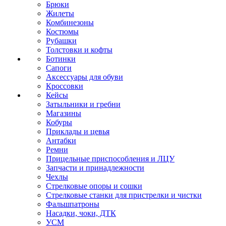
Брюки
Жилеты
Комбинезоны
Костюмы
Рубашки
Толстовки и кофты
Ботинки
Сапоги
Аксессуары для обуви
Кроссовки
Кейсы
Затыльники и гребни
Магазины
Кобуры
Приклады и цевья
Антабки
Ремни
Прицельные приспособления и ЛЦУ
Запчасти и принадлежности
Чехлы
Стрелковые опоры и сошки
Стрелковые станки для пристрелки и чистки
Фальшпатроны
Насадки, чоки, ДТК
УСМ