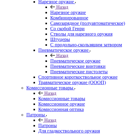
Нарезное оружие
Назад
Нарезное оружие
Комбинированное
Самозарядное (полуавтоматическое)
Со скобой Генри
Стволы для нарезного оружия
Штуцеры
С продольно-скользящим затвором
Пневматическое оружие
Назад
Пневматическое оружие
Пневматические винтовки
Пневматические пистолеты
Спортивное короткоствольное оружие
Травматическое оружие (ОООП)
Комиссионные товары
Назад
Комиссионные товары
Комиссионное оружие
Комиссионная оптика
Патроны
Назад
Патроны
Для гладкоствольного оружия