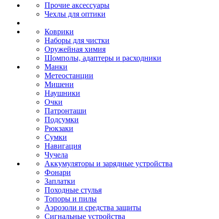
Прочие аксессуары
Чехлы для оптики
Коврики
Наборы для чистки
Оружейная химия
Шомполы, адаптеры и расходники
Манки
Метеостанции
Мишени
Наушники
Очки
Патронташи
Подсумки
Рюкзаки
Сумки
Навигация
Чучела
Аккумуляторы и зарядные устройства
Фонари
Заплатки
Походные стулья
Топоры и пилы
Аэрозоли и средства защиты
Сигнальные устройства