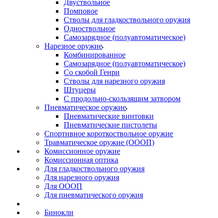
Двуствольное
Помповое
Стволы для гладкоствольного оружия
Одноствольное
Самозарядное (полуавтоматическое)
Нарезное оружие
Комбинированное
Самозарядное (полуавтоматическое)
Со скобой Генри
Стволы для нарезного оружия
Штуцеры
С продольно-скользящим затвором
Пневматическое оружие
Пневматические винтовки
Пневматические пистолеты
Спортивное короткоствольное оружие
Травматическое оружие (ОООП)
Комиссионное оружие
Комиссионная оптика
Для гладкоствольного оружия
Для нарезного оружия
Для ОООП
Для пневматического оружия
Бинокли