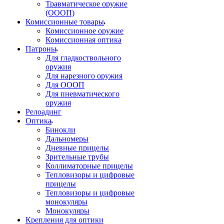
Травматическое оружие
(ОООП)
Комиссионные товары
Комиссионное оружие
Комиссионная оптика
Патроны
Для гладкоствольного
оружия
Для нарезного оружия
Для ОООП
Для пневматического
оружия
Релоадинг
Оптика
Бинокли
Дальномеры
Дневные прицелы
Зрительные трубы
Коллиматорные прицелы
Тепловизоры и цифровые
прицелы
Тепловизоры и цифровые
монокуляры
Монокуляры
Крепления для оптики