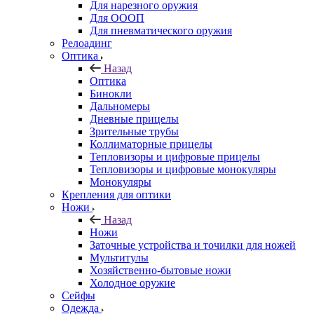
Для нарезного оружия
Для ОООП
Для пневматического оружия
Релоадинг
Оптика
Назад
Оптика
Бинокли
Дальномеры
Дневные прицелы
Зрительные трубы
Коллиматорные прицелы
Тепловизоры и цифровые прицелы
Тепловизоры и цифровые монокуляры
Монокуляры
Крепления для оптики
Ножи
Назад
Ножи
Заточные устройства и точилки для ножей
Мультитулы
Хозяйственно-бытовые ножи
Холодное оружие
Сейфы
Одежда