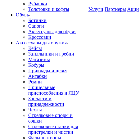
Рубашки
Толстовки и кофты
Услуги
Партнеры
Акци
Обувь
Ботинки
Сапоги
Аксессуары для обуви
Кроссовки
Аксессуары для оружия
Кейсы
Затыльники и гребни
Магазины
Кобуры
Приклады и цевья
Антабки
Ремни
Прицельные
приспособления и ЛЦУ
Запчасти и
принадлежности
Чехлы
Стрелковые опоры и
сошки
Стрелковые станки для
пристрелки и чистки
Фальшпатроны