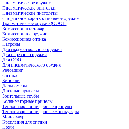
Пневматическое оружие
Пневматические винтовки
Пневматические пистолеты
Спортивное короткоствольное оружие
Травматическое оружие (ОООП)
Комиссионные товары
Комиссионное оружие
Комиссионная оптика
Патроны
Для гладкоствольного оружия
Для нарезного оружия
Для ОООП
Для пневматического оружия
Релоадинг
Оптика
Бинокли
Дальномеры
Дневные прицелы
Зрительные трубы
Коллиматорные прицелы
Тепловизоры и цифровые прицелы
Тепловизоры и цифровые монокуляры
Монокуляры
Крепления для оптики
Ножи