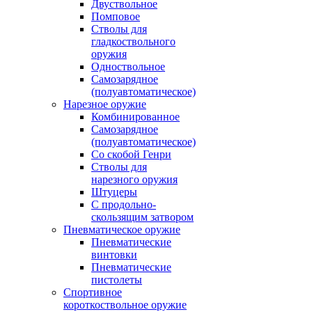
Двуствольное
Помповое
Стволы для
гладкоствольного
оружия
Одноствольное
Самозарядное
(полуавтоматическое)
Нарезное оружие
Комбинированное
Самозарядное
(полуавтоматическое)
Со скобой Генри
Стволы для
нарезного оружия
Штуцеры
С продольно-
скользящим затвором
Пневматическое оружие
Пневматические
винтовки
Пневматические
пистолеты
Спортивное
короткоствольное оружие