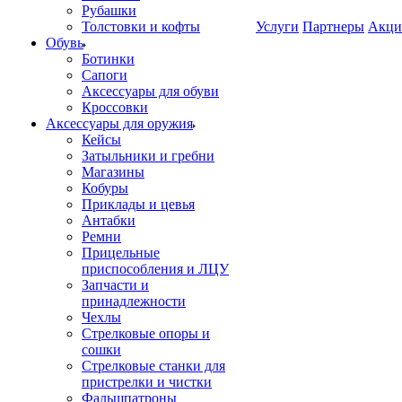
Рубашки
Толстовки и кофты
Услуги
Партнеры
Акци
Обувь
Ботинки
Сапоги
Аксессуары для обуви
Кроссовки
Аксессуары для оружия
Кейсы
Затыльники и гребни
Магазины
Кобуры
Приклады и цевья
Антабки
Ремни
Прицельные
приспособления и ЛЦУ
Запчасти и
принадлежности
Чехлы
Стрелковые опоры и
сошки
Стрелковые станки для
пристрелки и чистки
Фальшпатроны