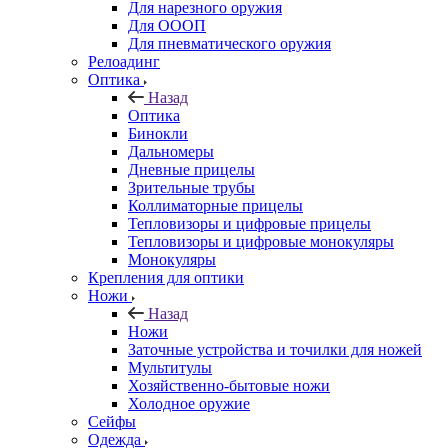
Для нарезного оружия
Для ОООП
Для пневматического оружия
Релоадинг
Оптика
Назад
Оптика
Бинокли
Дальномеры
Дневные прицелы
Зрительные трубы
Коллиматорные прицелы
Тепловизоры и цифровые прицелы
Тепловизоры и цифровые монокуляры
Монокуляры
Крепления для оптики
Ножи
Назад
Ножи
Заточные устройства и точилки для ножей
Мультитулы
Хозяйственно-бытовые ножи
Холодное оружие
Сейфы
Одежда