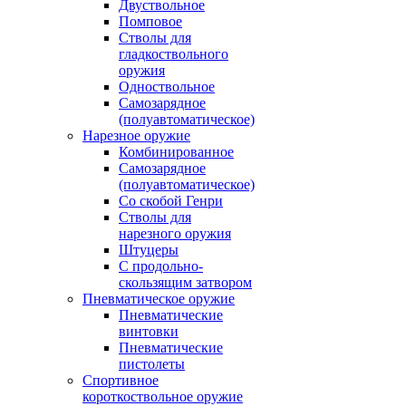
Двуствольное
Помповое
Стволы для
гладкоствольного
оружия
Одноствольное
Самозарядное
(полуавтоматическое)
Нарезное оружие
Комбинированное
Самозарядное
(полуавтоматическое)
Со скобой Генри
Стволы для
нарезного оружия
Штуцеры
С продольно-
скользящим затвором
Пневматическое оружие
Пневматические
винтовки
Пневматические
пистолеты
Спортивное
короткоствольное оружие