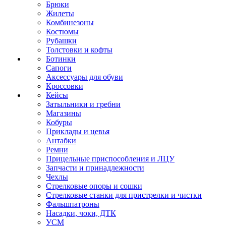
Брюки
Жилеты
Комбинезоны
Костюмы
Рубашки
Толстовки и кофты
Ботинки
Сапоги
Аксессуары для обуви
Кроссовки
Кейсы
Затыльники и гребни
Магазины
Кобуры
Приклады и цевья
Антабки
Ремни
Прицельные приспособления и ЛЦУ
Запчасти и принадлежности
Чехлы
Стрелковые опоры и сошки
Стрелковые станки для пристрелки и чистки
Фальшпатроны
Насадки, чоки, ДТК
УСМ