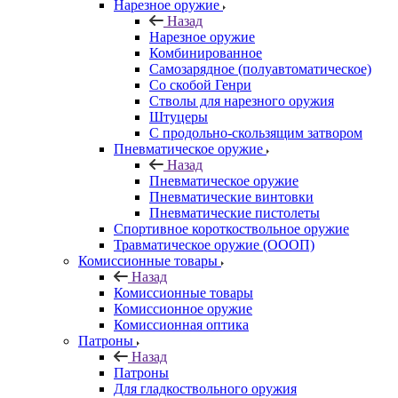
Нарезное оружие
Назад
Нарезное оружие
Комбинированное
Самозарядное (полуавтоматическое)
Со скобой Генри
Стволы для нарезного оружия
Штуцеры
С продольно-скользящим затвором
Пневматическое оружие
Назад
Пневматическое оружие
Пневматические винтовки
Пневматические пистолеты
Спортивное короткоствольное оружие
Травматическое оружие (ОООП)
Комиссионные товары
Назад
Комиссионные товары
Комиссионное оружие
Комиссионная оптика
Патроны
Назад
Патроны
Для гладкоствольного оружия