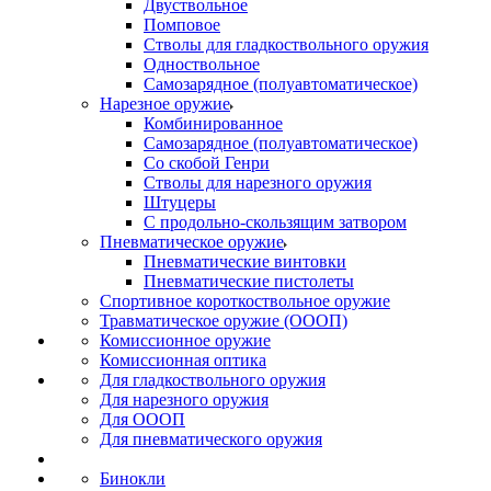
Двуствольное
Помповое
Стволы для гладкоствольного оружия
Одноствольное
Самозарядное (полуавтоматическое)
Нарезное оружие
Комбинированное
Самозарядное (полуавтоматическое)
Со скобой Генри
Стволы для нарезного оружия
Штуцеры
С продольно-скользящим затвором
Пневматическое оружие
Пневматические винтовки
Пневматические пистолеты
Спортивное короткоствольное оружие
Травматическое оружие (ОООП)
Комиссионное оружие
Комиссионная оптика
Для гладкоствольного оружия
Для нарезного оружия
Для ОООП
Для пневматического оружия
Бинокли