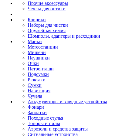
Прочие аксессуары
Чехлы для оптики
Коврики
Наборы для чистки
Оружейная химия
Шомполы, адаптеры и расходники
Манки
Метеостанции
Мишени
Наушники
Очки
Патронташи
Подсумки
Рюкзаки
Сумки
Навигация
Чучела
Аккумуляторы и зарядные устройства
Фонари
Заплатки
Походные стулья
Топоры и пилы
Аэрозоли и средства защиты
Сигнальные устройства