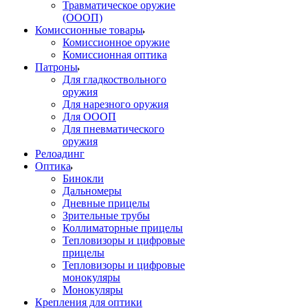
Травматическое оружие
(ОООП)
Комиссионные товары
Комиссионное оружие
Комиссионная оптика
Патроны
Для гладкоствольного
оружия
Для нарезного оружия
Для ОООП
Для пневматического
оружия
Релоадинг
Оптика
Бинокли
Дальномеры
Дневные прицелы
Зрительные трубы
Коллиматорные прицелы
Тепловизоры и цифровые
прицелы
Тепловизоры и цифровые
монокуляры
Монокуляры
Крепления для оптики