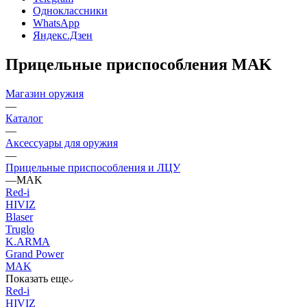
Одноклассники
WhatsApp
Яндекс.Дзен
Прицельные приспособления MAK
Магазин оружия
—
Каталог
—
Аксессуары для оружия
—
Прицельные приспособления и ЛЦУ
—
MAK
Red-i
HIVIZ
Blaser
Truglo
K.ARMA
Grand Power
MAK
Показать еще
Red-i
HIVIZ