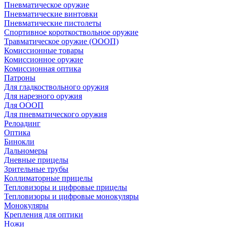
Пневматическое оружие
Пневматические винтовки
Пневматические пистолеты
Спортивное короткоствольное оружие
Травматическое оружие (ОООП)
Комиссионные товары
Комиссионное оружие
Комиссионная оптика
Патроны
Для гладкоствольного оружия
Для нарезного оружия
Для ОООП
Для пневматического оружия
Релоадинг
Оптика
Бинокли
Дальномеры
Дневные прицелы
Зрительные трубы
Коллиматорные прицелы
Тепловизоры и цифровые прицелы
Тепловизоры и цифровые монокуляры
Монокуляры
Крепления для оптики
Ножи