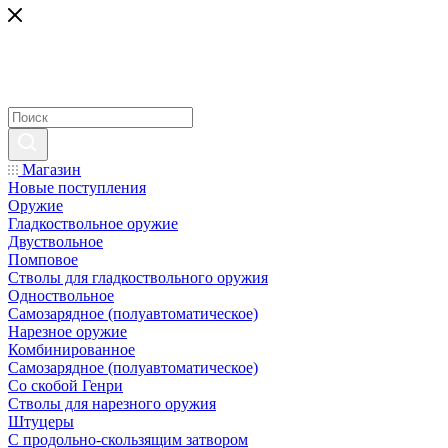
Магазин
Новые поступления
Оружие
Гладкоствольное оружие
Двуствольное
Помповое
Стволы для гладкоствольного оружия
Одноствольное
Самозарядное (полуавтоматическое)
Нарезное оружие
Комбинированное
Самозарядное (полуавтоматическое)
Со скобой Генри
Стволы для нарезного оружия
Штуцеры
С продольно-скользящим затвором