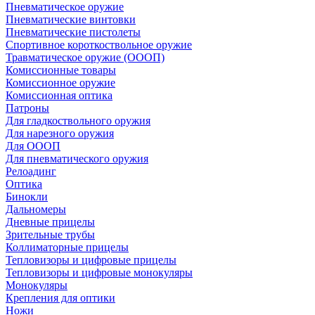
Пневматическое оружие
Пневматические винтовки
Пневматические пистолеты
Спортивное короткоствольное оружие
Травматическое оружие (ОООП)
Комиссионные товары
Комиссионное оружие
Комиссионная оптика
Патроны
Для гладкоствольного оружия
Для нарезного оружия
Для ОООП
Для пневматического оружия
Релоадинг
Оптика
Бинокли
Дальномеры
Дневные прицелы
Зрительные трубы
Коллиматорные прицелы
Тепловизоры и цифровые прицелы
Тепловизоры и цифровые монокуляры
Монокуляры
Крепления для оптики
Ножи