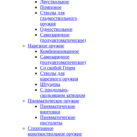
Двуствольное
Помповое
Стволы для
гладкоствольного
оружия
Одноствольное
Самозарядное
(полуавтоматическое)
Нарезное оружие
Комбинированное
Самозарядное
(полуавтоматическое)
Со скобой Генри
Стволы для
нарезного оружия
Штуцеры
С продольно-
скользящим затвором
Пневматическое оружие
Пневматические
винтовки
Пневматические
пистолеты
Спортивное
короткоствольное оружие