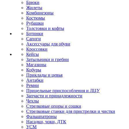
Брюки
Жилеты
Комбинезоны
Костюмы
Рубашки
Толстовки и кофты
Ботинки
Сапоги
Аксессуары для обуви
Кроссовки
Кейсы
Затыльники и гребни
Магазины
Кобуры
Приклады и цевья
Антабки
Ремни
Прицельные приспособления и ЛЦУ
Запчасти и принадлежности
Чехлы
Стрелковые опоры и сошки
Стрелковые станки для пристрелки и чистки
Фальшпатроны
Насадки, чоки, ДТК
УСМ