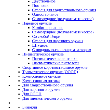
Двуствольное
Помповое
Стволы для гладкоствольного оружия
Одноствольное
Самозарядное (полуавтоматическое)
Нарезное оружие
Комбинированное
Самозарядное (полуавтоматическое)
Со скобой Генри
Стволы для нарезного оружия
Штуцеры
С продольно-скользящим затвором
Пневматическое оружие
Пневматические винтовки
Пневматические пистолеты
Спортивное короткоствольное оружие
Травматическое оружие (ОООП)
Комиссионное оружие
Комиссионная оптика
Для гладкоствольного оружия
Для нарезного оружия
Для ОООП
Для пневматического оружия
Бинокли