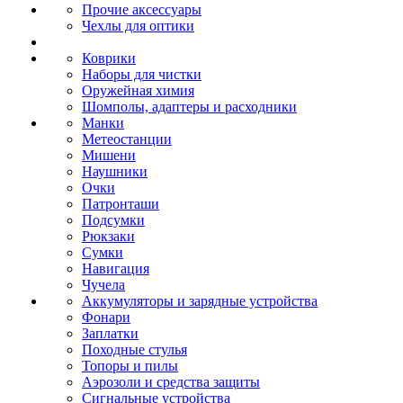
Прочие аксессуары
Чехлы для оптики
Коврики
Наборы для чистки
Оружейная химия
Шомполы, адаптеры и расходники
Манки
Метеостанции
Мишени
Наушники
Очки
Патронташи
Подсумки
Рюкзаки
Сумки
Навигация
Чучела
Аккумуляторы и зарядные устройства
Фонари
Заплатки
Походные стулья
Топоры и пилы
Аэрозоли и средства защиты
Сигнальные устройства