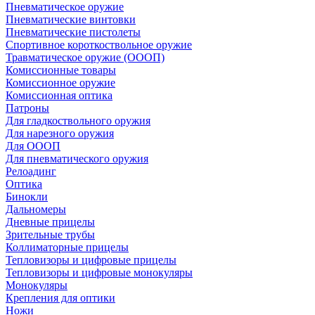
Пневматическое оружие
Пневматические винтовки
Пневматические пистолеты
Спортивное короткоствольное оружие
Травматическое оружие (ОООП)
Комиссионные товары
Комиссионное оружие
Комиссионная оптика
Патроны
Для гладкоствольного оружия
Для нарезного оружия
Для ОООП
Для пневматического оружия
Релоадинг
Оптика
Бинокли
Дальномеры
Дневные прицелы
Зрительные трубы
Коллиматорные прицелы
Тепловизоры и цифровые прицелы
Тепловизоры и цифровые монокуляры
Монокуляры
Крепления для оптики
Ножи