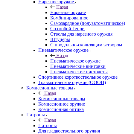
Нарезное оружие
Назад
Нарезное оружие
Комбинированное
Самозарядное (полуавтоматическое)
Со скобой Генри
Стволы для нарезного оружия
Штуцеры
С продольно-скользящим затвором
Пневматическое оружие
Назад
Пневматическое оружие
Пневматические винтовки
Пневматические пистолеты
Спортивное короткоствольное оружие
Травматическое оружие (ОООП)
Комиссионные товары
Назад
Комиссионные товары
Комиссионное оружие
Комиссионная оптика
Патроны
Назад
Патроны
Для гладкоствольного оружия