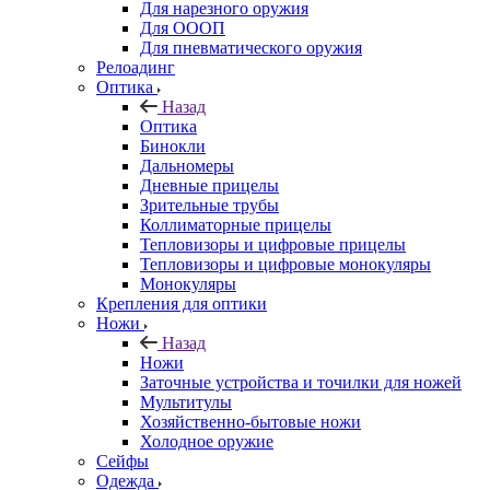
Для нарезного оружия
Для ОООП
Для пневматического оружия
Релоадинг
Оптика
Назад
Оптика
Бинокли
Дальномеры
Дневные прицелы
Зрительные трубы
Коллиматорные прицелы
Тепловизоры и цифровые прицелы
Тепловизоры и цифровые монокуляры
Монокуляры
Крепления для оптики
Ножи
Назад
Ножи
Заточные устройства и точилки для ножей
Мультитулы
Хозяйственно-бытовые ножи
Холодное оружие
Сейфы
Одежда