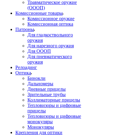
Травматическое оружие
(ОООП)
Комиссионные товары
Комиссионное оружие
Комиссионная оптика
Патроны
Для гладкоствольного
оружия
Для нарезного оружия
Для ОООП
Для пневматического
оружия
Релоадинг
Оптика
Бинокли
Дальномеры
Дневные прицелы
Зрительные трубы
Коллиматорные прицелы
Тепловизоры и цифровые
прицелы
Тепловизоры и цифровые
монокуляры
Монокуляры
Крепления для оптики