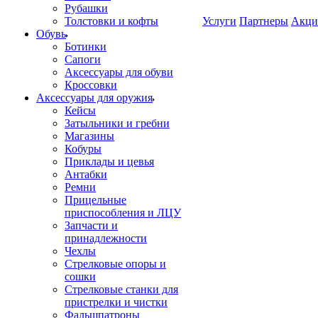
Рубашки
Толстовки и кофты
Услуги
Партнеры
Акци
Обувь
Ботинки
Сапоги
Аксессуары для обуви
Кроссовки
Аксессуары для оружия
Кейсы
Затыльники и гребни
Магазины
Кобуры
Приклады и цевья
Антабки
Ремни
Прицельные
приспособления и ЛЦУ
Запчасти и
принадлежности
Чехлы
Стрелковые опоры и
сошки
Стрелковые станки для
пристрелки и чистки
Фальшпатроны