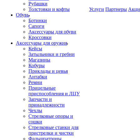
Рубашки
Толстовки и кофты
Услуги
Партнеры
Акци
Обувь
Ботинки
Сапоги
Аксессуары для обуви
Кроссовки
Аксессуары для оружия
Кейсы
Затыльники и гребни
Магазины
Кобуры
Приклады и цевья
Антабки
Ремни
Прицельные
приспособления и ЛЦУ
Запчасти и
принадлежности
Чехлы
Стрелковые опоры и
сошки
Стрелковые станки для
пристрелки и чистки
Фальшпатроны