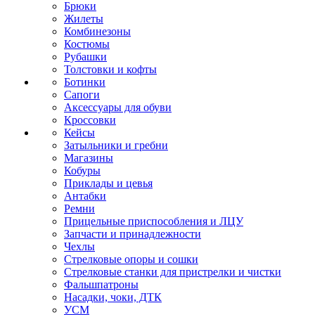
Брюки
Жилеты
Комбинезоны
Костюмы
Рубашки
Толстовки и кофты
Ботинки
Сапоги
Аксессуары для обуви
Кроссовки
Кейсы
Затыльники и гребни
Магазины
Кобуры
Приклады и цевья
Антабки
Ремни
Прицельные приспособления и ЛЦУ
Запчасти и принадлежности
Чехлы
Стрелковые опоры и сошки
Стрелковые станки для пристрелки и чистки
Фальшпатроны
Насадки, чоки, ДТК
УСМ