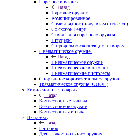
Нарезное оружие
Назад
Нарезное оружие
Комбинированное
Самозарядное (полуавтоматическое)
Со скобой Генри
Стволы для нарезного оружия
Штуцеры
С продольно-скользящим затвором
Пневматическое оружие
Назад
Пневматическое оружие
Пневматические винтовки
Пневматические пистолеты
Спортивное короткоствольное оружие
Травматическое оружие (ОООП)
Комиссионные товары
Назад
Комиссионные товары
Комиссионное оружие
Комиссионная оптика
Патроны
Назад
Патроны
Для гладкоствольного оружия