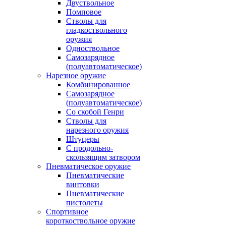
Двуствольное
Помповое
Стволы для
гладкоствольного
оружия
Одноствольное
Самозарядное
(полуавтоматическое)
Нарезное оружие
Комбинированное
Самозарядное
(полуавтоматическое)
Со скобой Генри
Стволы для
нарезного оружия
Штуцеры
С продольно-
скользящим затвором
Пневматическое оружие
Пневматические
винтовки
Пневматические
пистолеты
Спортивное
короткоствольное оружие