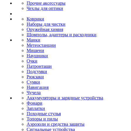
Прочие аксессуары
Чехлы для оптики
Коврики
Наборы для чистки
Оружейная химия
Шомполы, адаптеры и расходники
Манки
Метеостанции
Мишени
Наушники
Очки
Патронташи
Подсумки
Рюкзаки
Сумки
Навигация
Чучела
Аккумуляторы и зарядные устройства
Фонари
Заплатки
Походные стулья
Топоры и пилы
Аэрозоли и средства защиты
Сигнальные устройства