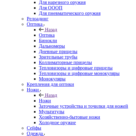
Для нарезного оружия
Для ОООП
Для пневматического оружия
Релоадинг
Оптика
Назад
Оптика
Бинокли
Дальномеры
Дневные прицелы
Зрительные трубы
Коллиматорные прицелы
Тепловизоры и цифровые прицелы
Тепловизоры и цифровые монокуляры
Монокуляры
Крепления для оптики
Ножи
Назад
Ножи
Заточные устройства и точилки для ножей
Мультитулы
Хозяйственно-бытовые ножи
Холодное оружие
Сейфы
Одежда