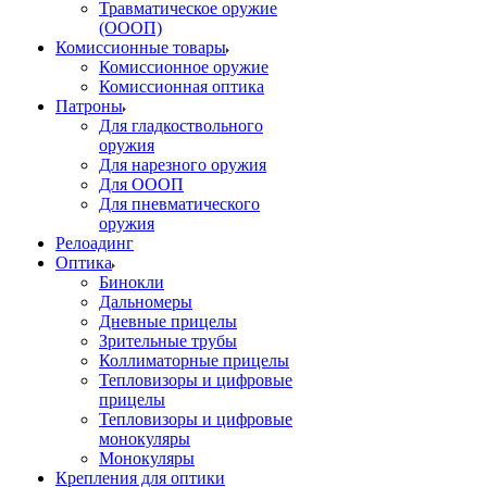
Травматическое оружие
(ОООП)
Комиссионные товары
Комиссионное оружие
Комиссионная оптика
Патроны
Для гладкоствольного
оружия
Для нарезного оружия
Для ОООП
Для пневматического
оружия
Релоадинг
Оптика
Бинокли
Дальномеры
Дневные прицелы
Зрительные трубы
Коллиматорные прицелы
Тепловизоры и цифровые
прицелы
Тепловизоры и цифровые
монокуляры
Монокуляры
Крепления для оптики