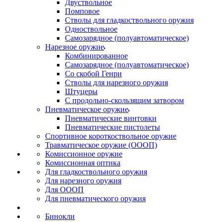
Двуствольное
Помповое
Стволы для гладкоствольного оружия
Одноствольное
Самозарядное (полуавтоматическое)
Нарезное оружие
Комбинированное
Самозарядное (полуавтоматическое)
Со скобой Генри
Стволы для нарезного оружия
Штуцеры
С продольно-скользящим затвором
Пневматическое оружие
Пневматические винтовки
Пневматические пистолеты
Спортивное короткоствольное оружие
Травматическое оружие (ОООП)
Комиссионное оружие
Комиссионная оптика
Для гладкоствольного оружия
Для нарезного оружия
Для ОООП
Для пневматического оружия
Бинокли