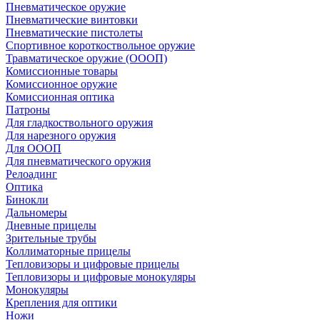
Пневматическое оружие
Пневматические винтовки
Пневматические пистолеты
Спортивное короткоствольное оружие
Травматическое оружие (ОООП)
Комиссионные товары
Комиссионное оружие
Комиссионная оптика
Патроны
Для гладкоствольного оружия
Для нарезного оружия
Для ОООП
Для пневматического оружия
Релоадинг
Оптика
Бинокли
Дальномеры
Дневные прицелы
Зрительные трубы
Коллиматорные прицелы
Тепловизоры и цифровые прицелы
Тепловизоры и цифровые монокуляры
Монокуляры
Крепления для оптики
Ножи