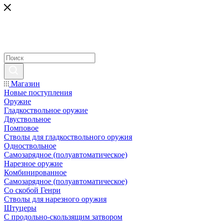
Магазин
Новые поступления
Оружие
Гладкоствольное оружие
Двуствольное
Помповое
Стволы для гладкоствольного оружия
Одноствольное
Самозарядное (полуавтоматическое)
Нарезное оружие
Комбинированное
Самозарядное (полуавтоматическое)
Со скобой Генри
Стволы для нарезного оружия
Штуцеры
С продольно-скользящим затвором