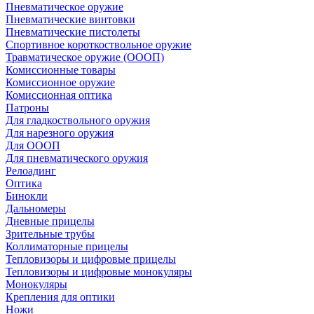
Пневматическое оружие
Пневматические винтовки
Пневматические пистолеты
Спортивное короткоствольное оружие
Травматическое оружие (ОООП)
Комиссионные товары
Комиссионное оружие
Комиссионная оптика
Патроны
Для гладкоствольного оружия
Для нарезного оружия
Для ОООП
Для пневматического оружия
Релоадинг
Оптика
Бинокли
Дальномеры
Дневные прицелы
Зрительные трубы
Коллиматорные прицелы
Тепловизоры и цифровые прицелы
Тепловизоры и цифровые монокуляры
Монокуляры
Крепления для оптики
Ножи