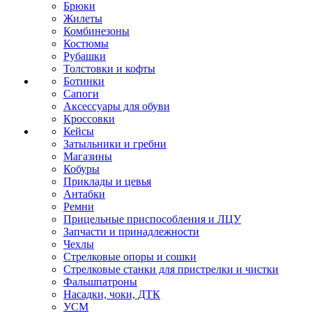
Брюки
Жилеты
Комбинезоны
Костюмы
Рубашки
Толстовки и кофты
Ботинки
Сапоги
Аксессуары для обуви
Кроссовки
Кейсы
Затыльники и гребни
Магазины
Кобуры
Приклады и цевья
Антабки
Ремни
Прицельные приспособления и ЛЦУ
Запчасти и принадлежности
Чехлы
Стрелковые опоры и сошки
Стрелковые станки для пристрелки и чистки
Фальшпатроны
Насадки, чоки, ДТК
УСМ