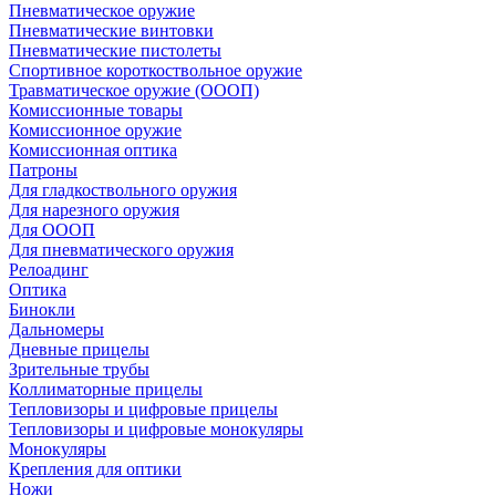
Пневматическое оружие
Пневматические винтовки
Пневматические пистолеты
Спортивное короткоствольное оружие
Травматическое оружие (ОООП)
Комиссионные товары
Комиссионное оружие
Комиссионная оптика
Патроны
Для гладкоствольного оружия
Для нарезного оружия
Для ОООП
Для пневматического оружия
Релоадинг
Оптика
Бинокли
Дальномеры
Дневные прицелы
Зрительные трубы
Коллиматорные прицелы
Тепловизоры и цифровые прицелы
Тепловизоры и цифровые монокуляры
Монокуляры
Крепления для оптики
Ножи