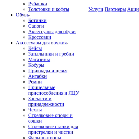
Рубашки
Толстовки и кофты
Услуги
Партнеры
Акци
Обувь
Ботинки
Сапоги
Аксессуары для обуви
Кроссовки
Аксессуары для оружия
Кейсы
Затыльники и гребни
Магазины
Кобуры
Приклады и цевья
Антабки
Ремни
Прицельные
приспособления и ЛЦУ
Запчасти и
принадлежности
Чехлы
Стрелковые опоры и
сошки
Стрелковые станки для
пристрелки и чистки
Фальшпатроны