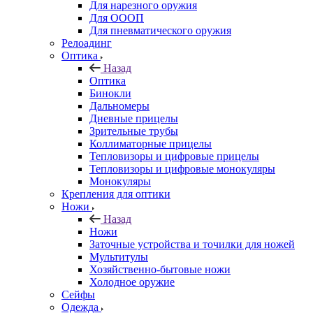
Для нарезного оружия
Для ОООП
Для пневматического оружия
Релоадинг
Оптика
Назад
Оптика
Бинокли
Дальномеры
Дневные прицелы
Зрительные трубы
Коллиматорные прицелы
Тепловизоры и цифровые прицелы
Тепловизоры и цифровые монокуляры
Монокуляры
Крепления для оптики
Ножи
Назад
Ножи
Заточные устройства и точилки для ножей
Мультитулы
Хозяйственно-бытовые ножи
Холодное оружие
Сейфы
Одежда