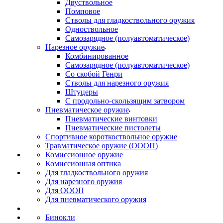
Двуствольное
Помповое
Стволы для гладкоствольного оружия
Одноствольное
Самозарядное (полуавтоматическое)
Нарезное оружие
Комбинированное
Самозарядное (полуавтоматическое)
Со скобой Генри
Стволы для нарезного оружия
Штуцеры
С продольно-скользящим затвором
Пневматическое оружие
Пневматические винтовки
Пневматические пистолеты
Спортивное короткоствольное оружие
Травматическое оружие (ОООП)
Комиссионное оружие
Комиссионная оптика
Для гладкоствольного оружия
Для нарезного оружия
Для ОООП
Для пневматического оружия
Бинокли