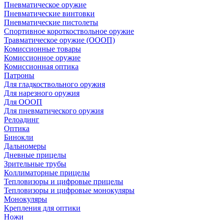
Пневматическое оружие
Пневматические винтовки
Пневматические пистолеты
Спортивное короткоствольное оружие
Травматическое оружие (ОООП)
Комиссионные товары
Комиссионное оружие
Комиссионная оптика
Патроны
Для гладкоствольного оружия
Для нарезного оружия
Для ОООП
Для пневматического оружия
Релоадинг
Оптика
Бинокли
Дальномеры
Дневные прицелы
Зрительные трубы
Коллиматорные прицелы
Тепловизоры и цифровые прицелы
Тепловизоры и цифровые монокуляры
Монокуляры
Крепления для оптики
Ножи