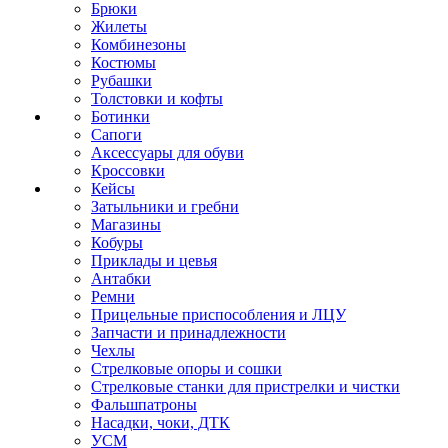
Брюки
Жилеты
Комбинезоны
Костюмы
Рубашки
Толстовки и кофты
Ботинки
Сапоги
Аксессуары для обуви
Кроссовки
Кейсы
Затыльники и гребни
Магазины
Кобуры
Приклады и цевья
Антабки
Ремни
Прицельные приспособления и ЛЦУ
Запчасти и принадлежности
Чехлы
Стрелковые опоры и сошки
Стрелковые станки для пристрелки и чистки
Фальшпатроны
Насадки, чоки, ДТК
УСМ