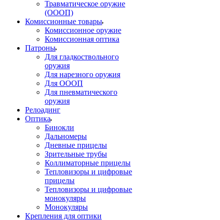
Травматическое оружие
(ОООП)
Комиссионные товары
Комиссионное оружие
Комиссионная оптика
Патроны
Для гладкоствольного
оружия
Для нарезного оружия
Для ОООП
Для пневматического
оружия
Релоадинг
Оптика
Бинокли
Дальномеры
Дневные прицелы
Зрительные трубы
Коллиматорные прицелы
Тепловизоры и цифровые
прицелы
Тепловизоры и цифровые
монокуляры
Монокуляры
Крепления для оптики