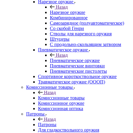
Нарезное оружие
Назад
Нарезное оружие
Комбинированное
Самозарядное (полуавтоматическое)
Со скобой Генри
Стволы для нарезного оружия
Штуцеры
С продольно-скользящим затвором
Пневматическое оружие
Назад
Пневматическое оружие
Пневматические винтовки
Пневматические пистолеты
Спортивное короткоствольное оружие
Травматическое оружие (ОООП)
Комиссионные товары
Назад
Комиссионные товары
Комиссионное оружие
Комиссионная оптика
Патроны
Назад
Патроны
Для гладкоствольного оружия