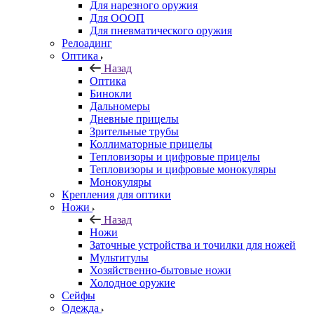
Для нарезного оружия
Для ОООП
Для пневматического оружия
Релоадинг
Оптика
Назад
Оптика
Бинокли
Дальномеры
Дневные прицелы
Зрительные трубы
Коллиматорные прицелы
Тепловизоры и цифровые прицелы
Тепловизоры и цифровые монокуляры
Монокуляры
Крепления для оптики
Ножи
Назад
Ножи
Заточные устройства и точилки для ножей
Мультитулы
Хозяйственно-бытовые ножи
Холодное оружие
Сейфы
Одежда