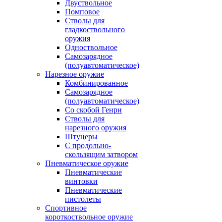
Двуствольное
Помповое
Стволы для
гладкоствольного
оружия
Одноствольное
Самозарядное
(полуавтоматическое)
Нарезное оружие
Комбинированное
Самозарядное
(полуавтоматическое)
Со скобой Генри
Стволы для
нарезного оружия
Штуцеры
С продольно-
скользящим затвором
Пневматическое оружие
Пневматические
винтовки
Пневматические
пистолеты
Спортивное
короткоствольное оружие