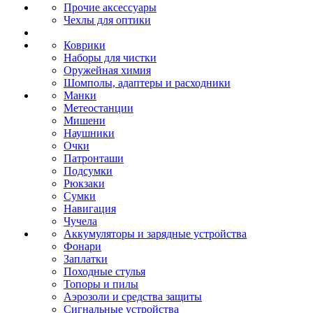
Прочие аксессуары
Чехлы для оптики
Коврики
Наборы для чистки
Оружейная химия
Шомполы, адаптеры и расходники
Манки
Метеостанции
Мишени
Наушники
Очки
Патронташи
Подсумки
Рюкзаки
Сумки
Навигация
Чучела
Аккумуляторы и зарядные устройства
Фонари
Заплатки
Походные стулья
Топоры и пилы
Аэрозоли и средства защиты
Сигнальные устройства