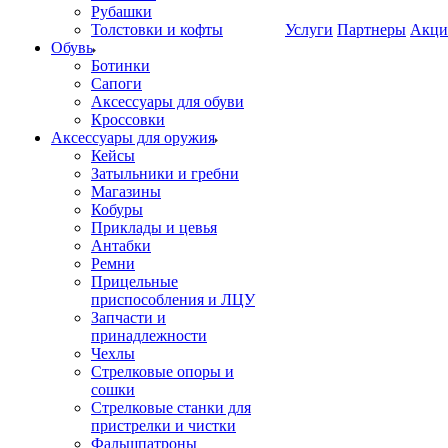
Рубашки
Толстовки и кофты
Услуги
Партнеры
Акци
Обувь
Ботинки
Сапоги
Аксессуары для обуви
Кроссовки
Аксессуары для оружия
Кейсы
Затыльники и гребни
Магазины
Кобуры
Приклады и цевья
Антабки
Ремни
Прицельные
приспособления и ЛЦУ
Запчасти и
принадлежности
Чехлы
Стрелковые опоры и
сошки
Стрелковые станки для
пристрелки и чистки
Фальшпатроны