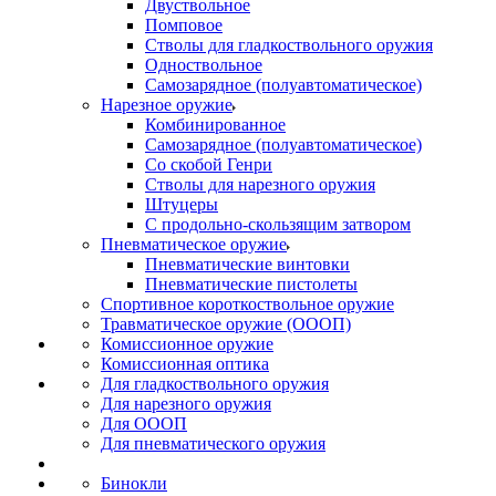
Двуствольное
Помповое
Стволы для гладкоствольного оружия
Одноствольное
Самозарядное (полуавтоматическое)
Нарезное оружие
Комбинированное
Самозарядное (полуавтоматическое)
Со скобой Генри
Стволы для нарезного оружия
Штуцеры
С продольно-скользящим затвором
Пневматическое оружие
Пневматические винтовки
Пневматические пистолеты
Спортивное короткоствольное оружие
Травматическое оружие (ОООП)
Комиссионное оружие
Комиссионная оптика
Для гладкоствольного оружия
Для нарезного оружия
Для ОООП
Для пневматического оружия
Бинокли