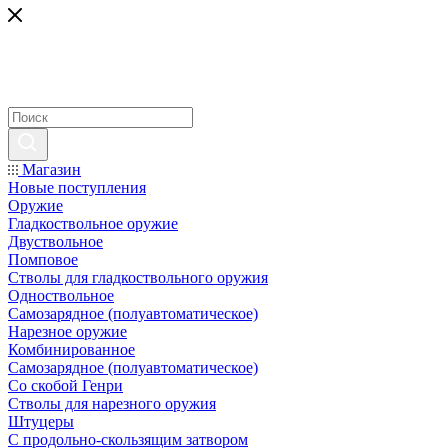
Магазин
Новые поступления
Оружие
Гладкоствольное оружие
Двуствольное
Помповое
Стволы для гладкоствольного оружия
Одноствольное
Самозарядное (полуавтоматическое)
Нарезное оружие
Комбинированное
Самозарядное (полуавтоматическое)
Со скобой Генри
Стволы для нарезного оружия
Штуцеры
С продольно-скользящим затвором