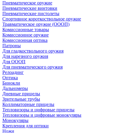
Пневматическое оружие
Пневматические винтовки
Пневматические пистолеты
Спортивное короткоствольное оружие
Травматическое оружие (ОООП)
Комиссионные товары
Комиссионное оружие
Комиссионная оптика
Патроны
Для гладкоствольного оружия
Для нарезного оружия
Для ОООП
Для пневматического оружия
Релоадинг
Оптика
Бинокли
Дальномеры
Дневные прицелы
Зрительные трубы
Коллиматорные прицелы
Тепловизоры и цифровые прицелы
Тепловизоры и цифровые монокуляры
Монокуляры
Крепления для оптики
Ножи