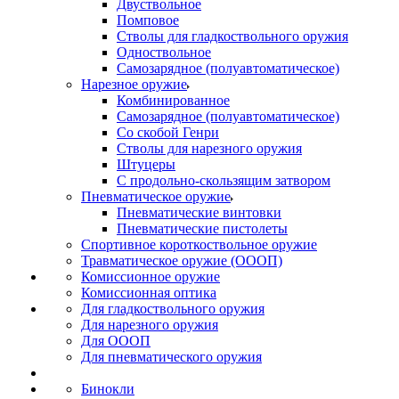
Двуствольное
Помповое
Стволы для гладкоствольного оружия
Одноствольное
Самозарядное (полуавтоматическое)
Нарезное оружие
Комбинированное
Самозарядное (полуавтоматическое)
Со скобой Генри
Стволы для нарезного оружия
Штуцеры
С продольно-скользящим затвором
Пневматическое оружие
Пневматические винтовки
Пневматические пистолеты
Спортивное короткоствольное оружие
Травматическое оружие (ОООП)
Комиссионное оружие
Комиссионная оптика
Для гладкоствольного оружия
Для нарезного оружия
Для ОООП
Для пневматического оружия
Бинокли