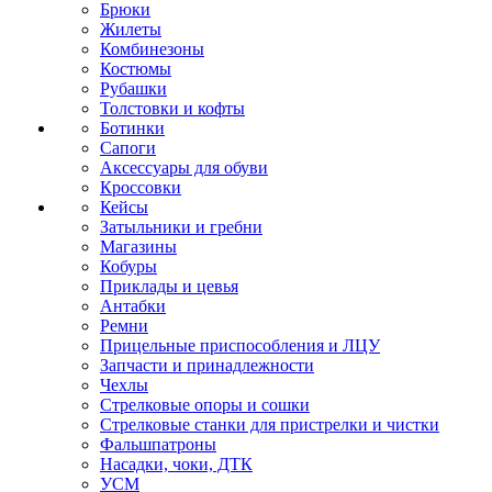
Брюки
Жилеты
Комбинезоны
Костюмы
Рубашки
Толстовки и кофты
Ботинки
Сапоги
Аксессуары для обуви
Кроссовки
Кейсы
Затыльники и гребни
Магазины
Кобуры
Приклады и цевья
Антабки
Ремни
Прицельные приспособления и ЛЦУ
Запчасти и принадлежности
Чехлы
Стрелковые опоры и сошки
Стрелковые станки для пристрелки и чистки
Фальшпатроны
Насадки, чоки, ДТК
УСМ