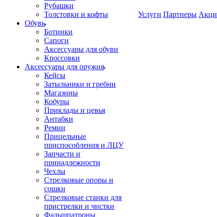
Рубашки
Толстовки и кофты
Услуги
Партнеры
Акци
Обувь
Ботинки
Сапоги
Аксессуары для обуви
Кроссовки
Аксессуары для оружия
Кейсы
Затыльники и гребни
Магазины
Кобуры
Приклады и цевья
Антабки
Ремни
Прицельные
приспособления и ЛЦУ
Запчасти и
принадлежности
Чехлы
Стрелковые опоры и
сошки
Стрелковые станки для
пристрелки и чистки
Фальшпатроны