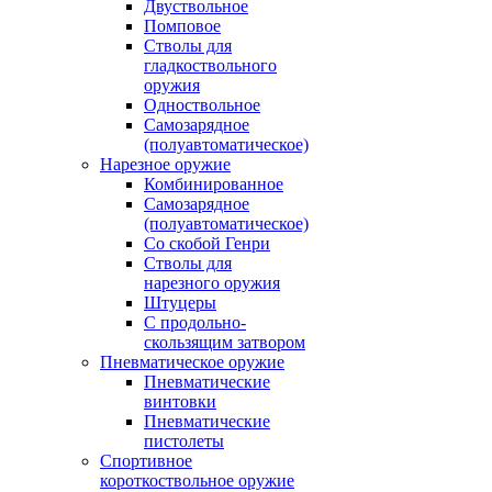
Двуствольное
Помповое
Стволы для
гладкоствольного
оружия
Одноствольное
Самозарядное
(полуавтоматическое)
Нарезное оружие
Комбинированное
Самозарядное
(полуавтоматическое)
Со скобой Генри
Стволы для
нарезного оружия
Штуцеры
С продольно-
скользящим затвором
Пневматическое оружие
Пневматические
винтовки
Пневматические
пистолеты
Спортивное
короткоствольное оружие