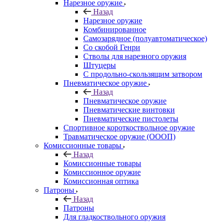
Нарезное оружие
Назад
Нарезное оружие
Комбинированное
Самозарядное (полуавтоматическое)
Со скобой Генри
Стволы для нарезного оружия
Штуцеры
С продольно-скользящим затвором
Пневматическое оружие
Назад
Пневматическое оружие
Пневматические винтовки
Пневматические пистолеты
Спортивное короткоствольное оружие
Травматическое оружие (ОООП)
Комиссионные товары
Назад
Комиссионные товары
Комиссионное оружие
Комиссионная оптика
Патроны
Назад
Патроны
Для гладкоствольного оружия