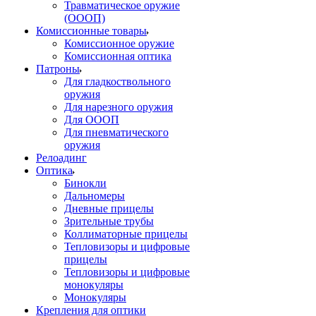
Травматическое оружие
(ОООП)
Комиссионные товары
Комиссионное оружие
Комиссионная оптика
Патроны
Для гладкоствольного
оружия
Для нарезного оружия
Для ОООП
Для пневматического
оружия
Релоадинг
Оптика
Бинокли
Дальномеры
Дневные прицелы
Зрительные трубы
Коллиматорные прицелы
Тепловизоры и цифровые
прицелы
Тепловизоры и цифровые
монокуляры
Монокуляры
Крепления для оптики