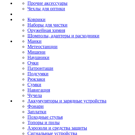
Прочие аксессуары
Чехлы для оптики
Коврики
Наборы для чистки
Оружейная химия
Шомполы, адаптеры и расходники
Манки
Метеостанции
Мишени
Наушники
Очки
Патронташи
Подсумки
Рюкзаки
Сумки
Навигация
Чучела
Аккумуляторы и зарядные устройства
Фонари
Заплатки
Походные стулья
Топоры и пилы
Аэрозоли и средства защиты
Сигнальные устройства