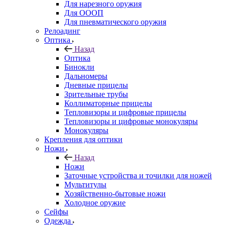
Для нарезного оружия
Для ОООП
Для пневматического оружия
Релоадинг
Оптика
Назад
Оптика
Бинокли
Дальномеры
Дневные прицелы
Зрительные трубы
Коллиматорные прицелы
Тепловизоры и цифровые прицелы
Тепловизоры и цифровые монокуляры
Монокуляры
Крепления для оптики
Ножи
Назад
Ножи
Заточные устройства и точилки для ножей
Мультитулы
Хозяйственно-бытовые ножи
Холодное оружие
Сейфы
Одежда