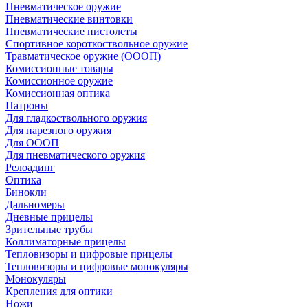
Пневматическое оружие
Пневматические винтовки
Пневматические пистолеты
Спортивное короткоствольное оружие
Травматическое оружие (ОООП)
Комиссионные товары
Комиссионное оружие
Комиссионная оптика
Патроны
Для гладкоствольного оружия
Для нарезного оружия
Для ОООП
Для пневматического оружия
Релоадинг
Оптика
Бинокли
Дальномеры
Дневные прицелы
Зрительные трубы
Коллиматорные прицелы
Тепловизоры и цифровые прицелы
Тепловизоры и цифровые монокуляры
Монокуляры
Крепления для оптики
Ножи