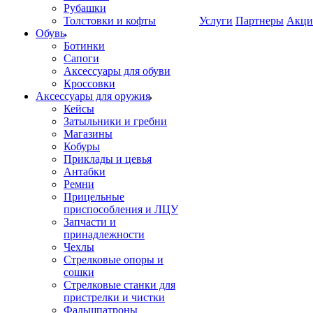
Рубашки
Толстовки и кофты
Услуги
Партнеры
Акци
Обувь
Ботинки
Сапоги
Аксессуары для обуви
Кроссовки
Аксессуары для оружия
Кейсы
Затыльники и гребни
Магазины
Кобуры
Приклады и цевья
Антабки
Ремни
Прицельные
приспособления и ЛЦУ
Запчасти и
принадлежности
Чехлы
Стрелковые опоры и
сошки
Стрелковые станки для
пристрелки и чистки
Фальшпатроны