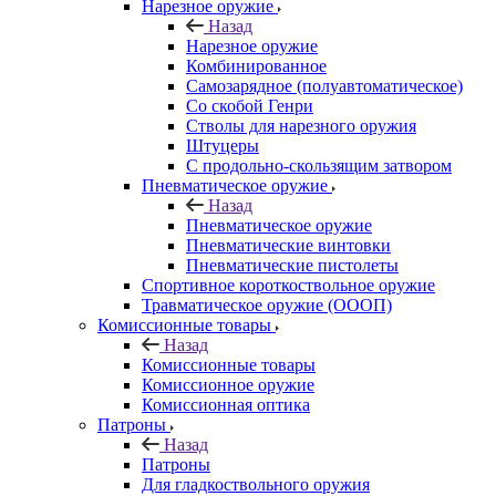
Нарезное оружие
Назад
Нарезное оружие
Комбинированное
Самозарядное (полуавтоматическое)
Со скобой Генри
Стволы для нарезного оружия
Штуцеры
С продольно-скользящим затвором
Пневматическое оружие
Назад
Пневматическое оружие
Пневматические винтовки
Пневматические пистолеты
Спортивное короткоствольное оружие
Травматическое оружие (ОООП)
Комиссионные товары
Назад
Комиссионные товары
Комиссионное оружие
Комиссионная оптика
Патроны
Назад
Патроны
Для гладкоствольного оружия