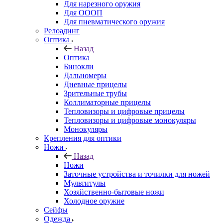
Для нарезного оружия
Для ОООП
Для пневматического оружия
Релоадинг
Оптика
Назад
Оптика
Бинокли
Дальномеры
Дневные прицелы
Зрительные трубы
Коллиматорные прицелы
Тепловизоры и цифровые прицелы
Тепловизоры и цифровые монокуляры
Монокуляры
Крепления для оптики
Ножи
Назад
Ножи
Заточные устройства и точилки для ножей
Мультитулы
Хозяйственно-бытовые ножи
Холодное оружие
Сейфы
Одежда