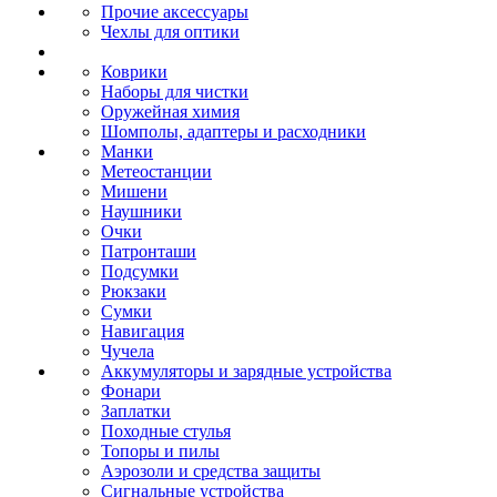
Прочие аксессуары
Чехлы для оптики
Коврики
Наборы для чистки
Оружейная химия
Шомполы, адаптеры и расходники
Манки
Метеостанции
Мишени
Наушники
Очки
Патронташи
Подсумки
Рюкзаки
Сумки
Навигация
Чучела
Аккумуляторы и зарядные устройства
Фонари
Заплатки
Походные стулья
Топоры и пилы
Аэрозоли и средства защиты
Сигнальные устройства