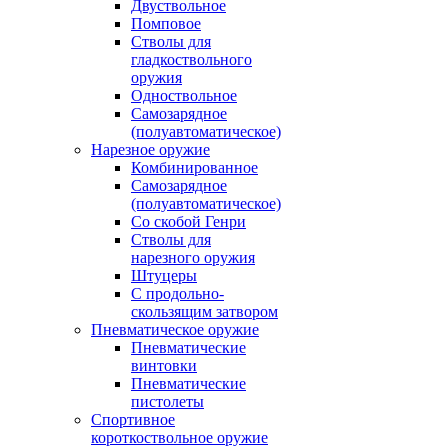
Двуствольное
Помповое
Стволы для
гладкоствольного
оружия
Одноствольное
Самозарядное
(полуавтоматическое)
Нарезное оружие
Комбинированное
Самозарядное
(полуавтоматическое)
Со скобой Генри
Стволы для
нарезного оружия
Штуцеры
С продольно-
скользящим затвором
Пневматическое оружие
Пневматические
винтовки
Пневматические
пистолеты
Спортивное
короткоствольное оружие