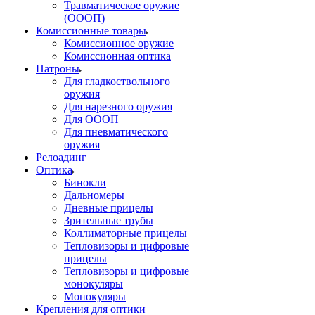
Травматическое оружие
(ОООП)
Комиссионные товары
Комиссионное оружие
Комиссионная оптика
Патроны
Для гладкоствольного
оружия
Для нарезного оружия
Для ОООП
Для пневматического
оружия
Релоадинг
Оптика
Бинокли
Дальномеры
Дневные прицелы
Зрительные трубы
Коллиматорные прицелы
Тепловизоры и цифровые
прицелы
Тепловизоры и цифровые
монокуляры
Монокуляры
Крепления для оптики