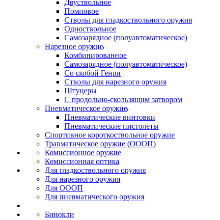
Двуствольное
Помповое
Стволы для гладкоствольного оружия
Одноствольное
Самозарядное (полуавтоматическое)
Нарезное оружие
Комбинированное
Самозарядное (полуавтоматическое)
Со скобой Генри
Стволы для нарезного оружия
Штуцеры
С продольно-скользящим затвором
Пневматическое оружие
Пневматические винтовки
Пневматические пистолеты
Спортивное короткоствольное оружие
Травматическое оружие (ОООП)
Комиссионное оружие
Комиссионная оптика
Для гладкоствольного оружия
Для нарезного оружия
Для ОООП
Для пневматического оружия
Бинокли