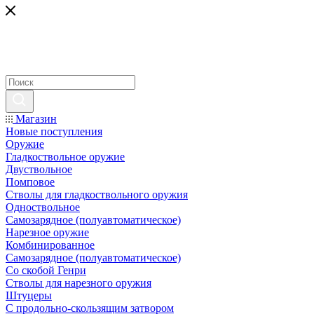
Магазин
Новые поступления
Оружие
Гладкоствольное оружие
Двуствольное
Помповое
Стволы для гладкоствольного оружия
Одноствольное
Самозарядное (полуавтоматическое)
Нарезное оружие
Комбинированное
Самозарядное (полуавтоматическое)
Со скобой Генри
Стволы для нарезного оружия
Штуцеры
С продольно-скользящим затвором