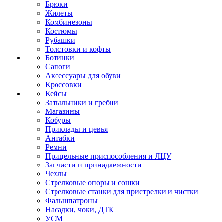
Брюки
Жилеты
Комбинезоны
Костюмы
Рубашки
Толстовки и кофты
Ботинки
Сапоги
Аксессуары для обуви
Кроссовки
Кейсы
Затыльники и гребни
Магазины
Кобуры
Приклады и цевья
Антабки
Ремни
Прицельные приспособления и ЛЦУ
Запчасти и принадлежности
Чехлы
Стрелковые опоры и сошки
Стрелковые станки для пристрелки и чистки
Фальшпатроны
Насадки, чоки, ДТК
УСМ