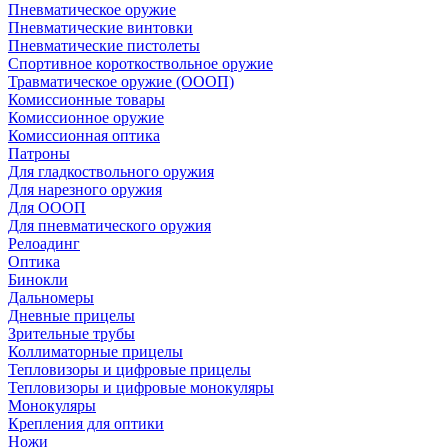
Пневматическое оружие
Пневматические винтовки
Пневматические пистолеты
Спортивное короткоствольное оружие
Травматическое оружие (ОООП)
Комиссионные товары
Комиссионное оружие
Комиссионная оптика
Патроны
Для гладкоствольного оружия
Для нарезного оружия
Для ОООП
Для пневматического оружия
Релоадинг
Оптика
Бинокли
Дальномеры
Дневные прицелы
Зрительные трубы
Коллиматорные прицелы
Тепловизоры и цифровые прицелы
Тепловизоры и цифровые монокуляры
Монокуляры
Крепления для оптики
Ножи