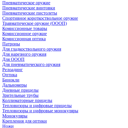
Пневматическое оружие
Пневматические винтовки
Пневматические пистолеты
Спортивное короткоствольное оружие
Травматическое оружие (ОООП)
Комиссионные товары
Комиссионное оружие
Комиссионная оптика
Патроны
Для гладкоствольного оружия
Для нарезного оружия
Для ОООП
Для пневматического оружия
Релоадинг
Оптика
Бинокли
Дальномеры
Дневные прицелы
Зрительные трубы
Коллиматорные прицелы
Тепловизоры и цифровые прицелы
Тепловизоры и цифровые монокуляры
Монокуляры
Крепления для оптики
Ножи