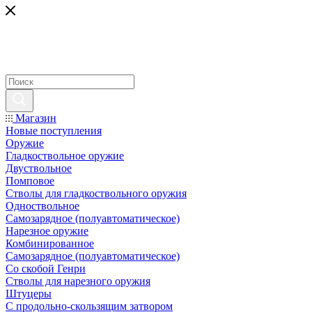
Магазин
Новые поступления
Оружие
Гладкоствольное оружие
Двуствольное
Помповое
Стволы для гладкоствольного оружия
Одноствольное
Самозарядное (полуавтоматическое)
Нарезное оружие
Комбинированное
Самозарядное (полуавтоматическое)
Со скобой Генри
Стволы для нарезного оружия
Штуцеры
С продольно-скользящим затвором