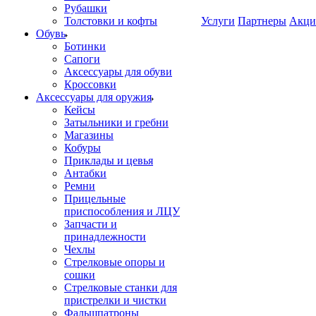
Рубашки
Толстовки и кофты
Услуги
Партнеры
Акци
Обувь
Ботинки
Сапоги
Аксессуары для обуви
Кроссовки
Аксессуары для оружия
Кейсы
Затыльники и гребни
Магазины
Кобуры
Приклады и цевья
Антабки
Ремни
Прицельные
приспособления и ЛЦУ
Запчасти и
принадлежности
Чехлы
Стрелковые опоры и
сошки
Стрелковые станки для
пристрелки и чистки
Фальшпатроны