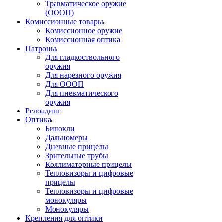
Травматическое оружие
(ОООП)
Комиссионные товары
Комиссионное оружие
Комиссионная оптика
Патроны
Для гладкоствольного
оружия
Для нарезного оружия
Для ОООП
Для пневматического
оружия
Релоадинг
Оптика
Бинокли
Дальномеры
Дневные прицелы
Зрительные трубы
Коллиматорные прицелы
Тепловизоры и цифровые
прицелы
Тепловизоры и цифровые
монокуляры
Монокуляры
Крепления для оптики