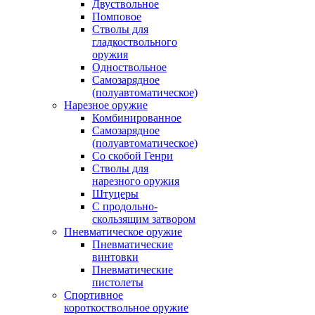
Двуствольное
Помповое
Стволы для
гладкоствольного
оружия
Одноствольное
Самозарядное
(полуавтоматическое)
Нарезное оружие
Комбинированное
Самозарядное
(полуавтоматическое)
Со скобой Генри
Стволы для
нарезного оружия
Штуцеры
С продольно-
скользящим затвором
Пневматическое оружие
Пневматические
винтовки
Пневматические
пистолеты
Спортивное
короткоствольное оружие