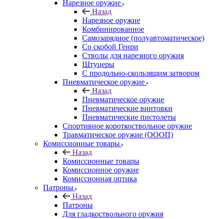
Нарезное оружие
Назад
Нарезное оружие
Комбинированное
Самозарядное (полуавтоматическое)
Со скобой Генри
Стволы для нарезного оружия
Штуцеры
С продольно-скользящим затвором
Пневматическое оружие
Назад
Пневматическое оружие
Пневматические винтовки
Пневматические пистолеты
Спортивное короткоствольное оружие
Травматическое оружие (ОООП)
Комиссионные товары
Назад
Комиссионные товары
Комиссионное оружие
Комиссионная оптика
Патроны
Назад
Патроны
Для гладкоствольного оружия