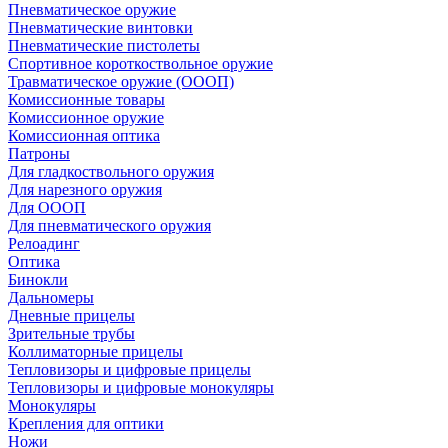
Пневматическое оружие
Пневматические винтовки
Пневматические пистолеты
Спортивное короткоствольное оружие
Травматическое оружие (ОООП)
Комиссионные товары
Комиссионное оружие
Комиссионная оптика
Патроны
Для гладкоствольного оружия
Для нарезного оружия
Для ОООП
Для пневматического оружия
Релоадинг
Оптика
Бинокли
Дальномеры
Дневные прицелы
Зрительные трубы
Коллиматорные прицелы
Тепловизоры и цифровые прицелы
Тепловизоры и цифровые монокуляры
Монокуляры
Крепления для оптики
Ножи