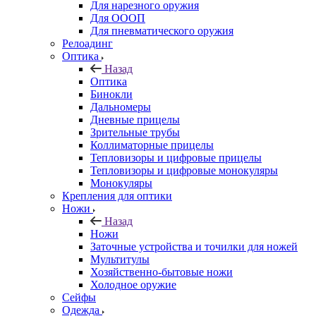
Для нарезного оружия
Для ОООП
Для пневматического оружия
Релоадинг
Оптика
Назад
Оптика
Бинокли
Дальномеры
Дневные прицелы
Зрительные трубы
Коллиматорные прицелы
Тепловизоры и цифровые прицелы
Тепловизоры и цифровые монокуляры
Монокуляры
Крепления для оптики
Ножи
Назад
Ножи
Заточные устройства и точилки для ножей
Мультитулы
Хозяйственно-бытовые ножи
Холодное оружие
Сейфы
Одежда