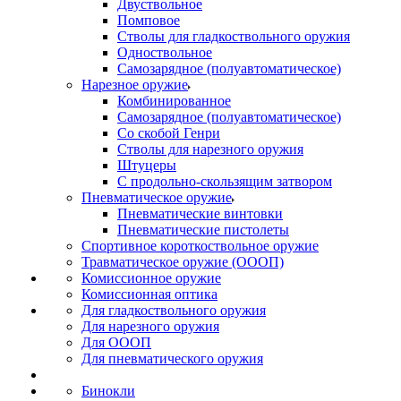
Двуствольное
Помповое
Стволы для гладкоствольного оружия
Одноствольное
Самозарядное (полуавтоматическое)
Нарезное оружие
Комбинированное
Самозарядное (полуавтоматическое)
Со скобой Генри
Стволы для нарезного оружия
Штуцеры
С продольно-скользящим затвором
Пневматическое оружие
Пневматические винтовки
Пневматические пистолеты
Спортивное короткоствольное оружие
Травматическое оружие (ОООП)
Комиссионное оружие
Комиссионная оптика
Для гладкоствольного оружия
Для нарезного оружия
Для ОООП
Для пневматического оружия
Бинокли