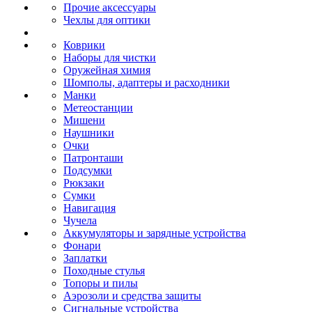
Прочие аксессуары
Чехлы для оптики
Коврики
Наборы для чистки
Оружейная химия
Шомполы, адаптеры и расходники
Манки
Метеостанции
Мишени
Наушники
Очки
Патронташи
Подсумки
Рюкзаки
Сумки
Навигация
Чучела
Аккумуляторы и зарядные устройства
Фонари
Заплатки
Походные стулья
Топоры и пилы
Аэрозоли и средства защиты
Сигнальные устройства