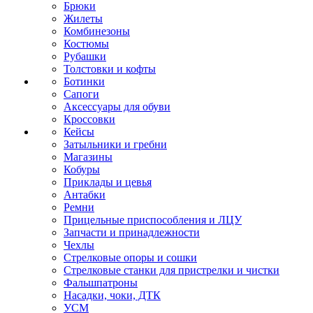
Брюки
Жилеты
Комбинезоны
Костюмы
Рубашки
Толстовки и кофты
Ботинки
Сапоги
Аксессуары для обуви
Кроссовки
Кейсы
Затыльники и гребни
Магазины
Кобуры
Приклады и цевья
Антабки
Ремни
Прицельные приспособления и ЛЦУ
Запчасти и принадлежности
Чехлы
Стрелковые опоры и сошки
Стрелковые станки для пристрелки и чистки
Фальшпатроны
Насадки, чоки, ДТК
УСМ