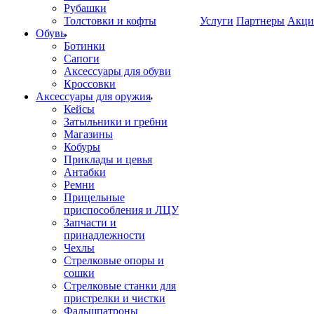
Рубашки
Толстовки и кофты
Услуги
Партнеры
Акци
Обувь
Ботинки
Сапоги
Аксессуары для обуви
Кроссовки
Аксессуары для оружия
Кейсы
Затыльники и гребни
Магазины
Кобуры
Приклады и цевья
Антабки
Ремни
Прицельные
приспособления и ЛЦУ
Запчасти и
принадлежности
Чехлы
Стрелковые опоры и
сошки
Стрелковые станки для
пристрелки и чистки
Фальшпатроны