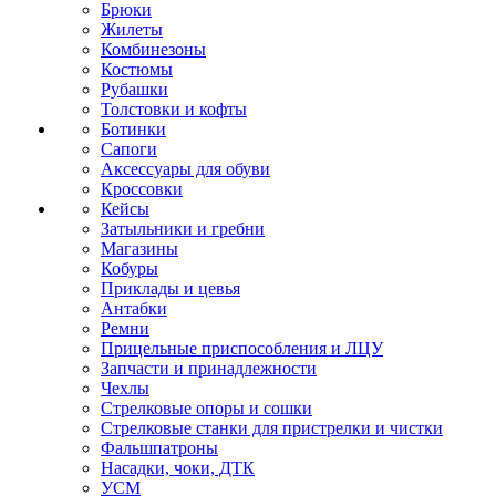
Брюки
Жилеты
Комбинезоны
Костюмы
Рубашки
Толстовки и кофты
Ботинки
Сапоги
Аксессуары для обуви
Кроссовки
Кейсы
Затыльники и гребни
Магазины
Кобуры
Приклады и цевья
Антабки
Ремни
Прицельные приспособления и ЛЦУ
Запчасти и принадлежности
Чехлы
Стрелковые опоры и сошки
Стрелковые станки для пристрелки и чистки
Фальшпатроны
Насадки, чоки, ДТК
УСМ