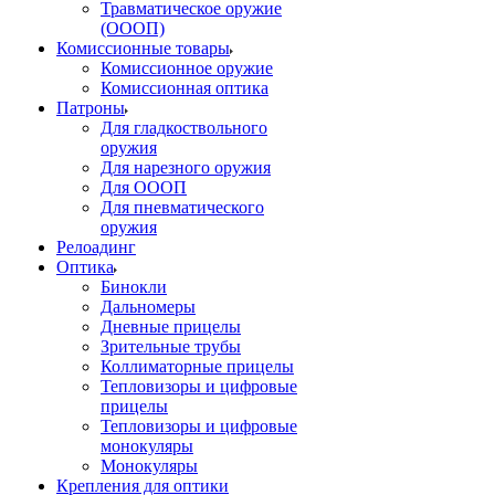
Травматическое оружие
(ОООП)
Комиссионные товары
Комиссионное оружие
Комиссионная оптика
Патроны
Для гладкоствольного
оружия
Для нарезного оружия
Для ОООП
Для пневматического
оружия
Релоадинг
Оптика
Бинокли
Дальномеры
Дневные прицелы
Зрительные трубы
Коллиматорные прицелы
Тепловизоры и цифровые
прицелы
Тепловизоры и цифровые
монокуляры
Монокуляры
Крепления для оптики