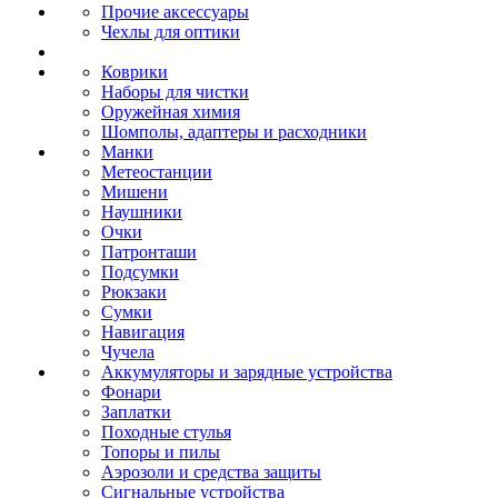
Прочие аксессуары
Чехлы для оптики
Коврики
Наборы для чистки
Оружейная химия
Шомполы, адаптеры и расходники
Манки
Метеостанции
Мишени
Наушники
Очки
Патронташи
Подсумки
Рюкзаки
Сумки
Навигация
Чучела
Аккумуляторы и зарядные устройства
Фонари
Заплатки
Походные стулья
Топоры и пилы
Аэрозоли и средства защиты
Сигнальные устройства