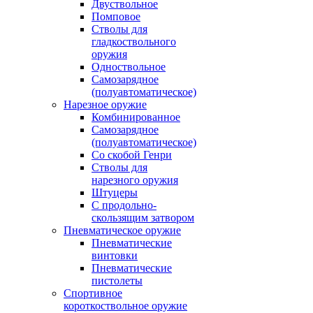
Двуствольное
Помповое
Стволы для
гладкоствольного
оружия
Одноствольное
Самозарядное
(полуавтоматическое)
Нарезное оружие
Комбинированное
Самозарядное
(полуавтоматическое)
Со скобой Генри
Стволы для
нарезного оружия
Штуцеры
С продольно-
скользящим затвором
Пневматическое оружие
Пневматические
винтовки
Пневматические
пистолеты
Спортивное
короткоствольное оружие