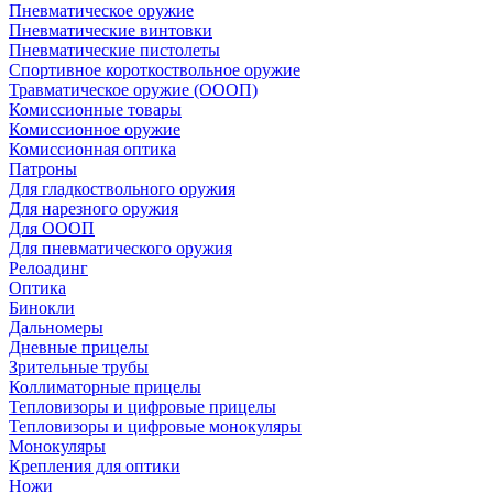
Пневматическое оружие
Пневматические винтовки
Пневматические пистолеты
Спортивное короткоствольное оружие
Травматическое оружие (ОООП)
Комиссионные товары
Комиссионное оружие
Комиссионная оптика
Патроны
Для гладкоствольного оружия
Для нарезного оружия
Для ОООП
Для пневматического оружия
Релоадинг
Оптика
Бинокли
Дальномеры
Дневные прицелы
Зрительные трубы
Коллиматорные прицелы
Тепловизоры и цифровые прицелы
Тепловизоры и цифровые монокуляры
Монокуляры
Крепления для оптики
Ножи