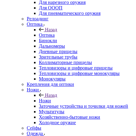
Для нарезного оружия
Для ОООП
Для пневматического оружия
Релоадинг
Оптика
Назад
Оптика
Бинокли
Дальномеры
Дневные прицелы
Зрительные трубы
Коллиматорные прицелы
Тепловизоры и цифровые прицелы
Тепловизоры и цифровые монокуляры
Монокуляры
Крепления для оптики
Ножи
Назад
Ножи
Заточные устройства и точилки для ножей
Мультитулы
Хозяйственно-бытовые ножи
Холодное оружие
Сейфы
Одежда