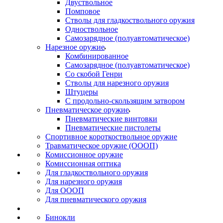
Двуствольное
Помповое
Стволы для гладкоствольного оружия
Одноствольное
Самозарядное (полуавтоматическое)
Нарезное оружие
Комбинированное
Самозарядное (полуавтоматическое)
Со скобой Генри
Стволы для нарезного оружия
Штуцеры
С продольно-скользящим затвором
Пневматическое оружие
Пневматические винтовки
Пневматические пистолеты
Спортивное короткоствольное оружие
Травматическое оружие (ОООП)
Комиссионное оружие
Комиссионная оптика
Для гладкоствольного оружия
Для нарезного оружия
Для ОООП
Для пневматического оружия
Бинокли