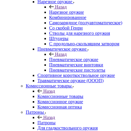
Нарезное оружие
Назад
Нарезное оружие
Комбинированное
Самозарядное (полуавтоматическое)
Со скобой Генри
Стволы для нарезного оружия
Штуцеры
С продольно-скользящим затвором
Пневматическое оружие
Назад
Пневматическое оружие
Пневматические винтовки
Пневматические пистолеты
Спортивное короткоствольное оружие
Травматическое оружие (ОООП)
Комиссионные товары
Назад
Комиссионные товары
Комиссионное оружие
Комиссионная оптика
Патроны
Назад
Патроны
Для гладкоствольного оружия