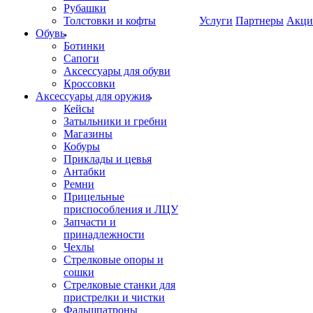
Рубашки
Толстовки и кофты
Услуги
Партнеры
Акци
Обувь
Ботинки
Сапоги
Аксессуары для обуви
Кроссовки
Аксессуары для оружия
Кейсы
Затыльники и гребни
Магазины
Кобуры
Приклады и цевья
Антабки
Ремни
Прицельные
приспособления и ЛЦУ
Запчасти и
принадлежности
Чехлы
Стрелковые опоры и
сошки
Стрелковые станки для
пристрелки и чистки
Фальшпатроны