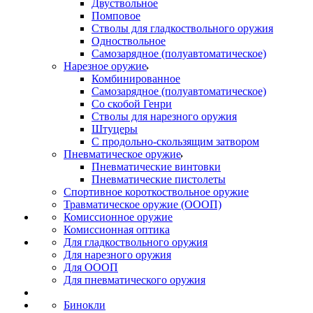
Двуствольное
Помповое
Стволы для гладкоствольного оружия
Одноствольное
Самозарядное (полуавтоматическое)
Нарезное оружие
Комбинированное
Самозарядное (полуавтоматическое)
Со скобой Генри
Стволы для нарезного оружия
Штуцеры
С продольно-скользящим затвором
Пневматическое оружие
Пневматические винтовки
Пневматические пистолеты
Спортивное короткоствольное оружие
Травматическое оружие (ОООП)
Комиссионное оружие
Комиссионная оптика
Для гладкоствольного оружия
Для нарезного оружия
Для ОООП
Для пневматического оружия
Бинокли