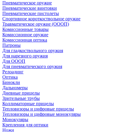
Пневматическое оружие
Пневматические винтовки
Пневматические пистолеты
Спортивное короткоствольное оружие
Травматическое оружие (ОООП)
Комиссионные товары
Комиссионное оружие
Комиссионная оптика
Патроны
Для гладкоствольного оружия
Для нарезного оружия
Для ОООП
Для пневматического оружия
Релоадинг
Оптика
Бинокли
Дальномеры
Дневные прицелы
Зрительные трубы
Коллиматорные прицелы
Тепловизоры и цифровые прицелы
Тепловизоры и цифровые монокуляры
Монокуляры
Крепления для оптики
Ножи