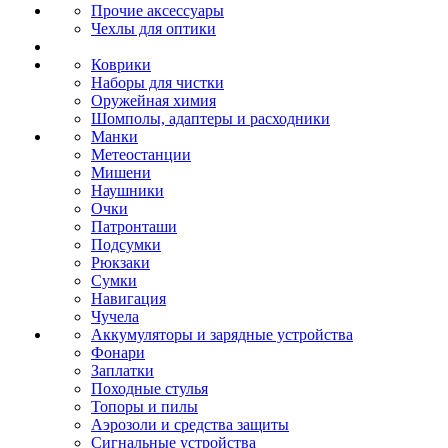
Прочие аксессуары
Чехлы для оптики
Коврики
Наборы для чистки
Оружейная химия
Шомполы, адаптеры и расходники
Манки
Метеостанции
Мишени
Наушники
Очки
Патронташи
Подсумки
Рюкзаки
Сумки
Навигация
Чучела
Аккумуляторы и зарядные устройства
Фонари
Заплатки
Походные стулья
Топоры и пилы
Аэрозоли и средства защиты
Сигнальные устройства