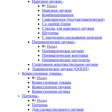
Нарезное оружие
Назад
Нарезное оружие
Комбинированное
Самозарядное (полуавтоматическое)
Со скобой Генри
Стволы для нарезного оружия
Штуцеры
С продольно-скользящим затвором
Пневматическое оружие
Назад
Пневматическое оружие
Пневматические винтовки
Пневматические пистолеты
Спортивное короткоствольное оружие
Травматическое оружие (ОООП)
Комиссионные товары
Назад
Комиссионные товары
Комиссионное оружие
Комиссионная оптика
Патроны
Назад
Патроны
Для гладкоствольного оружия