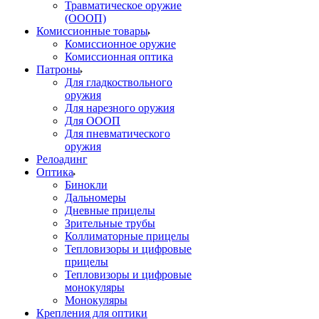
Травматическое оружие
(ОООП)
Комиссионные товары
Комиссионное оружие
Комиссионная оптика
Патроны
Для гладкоствольного
оружия
Для нарезного оружия
Для ОООП
Для пневматического
оружия
Релоадинг
Оптика
Бинокли
Дальномеры
Дневные прицелы
Зрительные трубы
Коллиматорные прицелы
Тепловизоры и цифровые
прицелы
Тепловизоры и цифровые
монокуляры
Монокуляры
Крепления для оптики