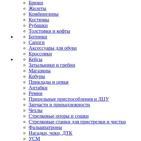
Брюки
Жилеты
Комбинезоны
Костюмы
Рубашки
Толстовки и кофты
Ботинки
Сапоги
Аксессуары для обуви
Кроссовки
Кейсы
Затыльники и гребни
Магазины
Кобуры
Приклады и цевья
Антабки
Ремни
Прицельные приспособления и ЛЦУ
Запчасти и принадлежности
Чехлы
Стрелковые опоры и сошки
Стрелковые станки для пристрелки и чистки
Фальшпатроны
Насадки, чоки, ДТК
УСМ