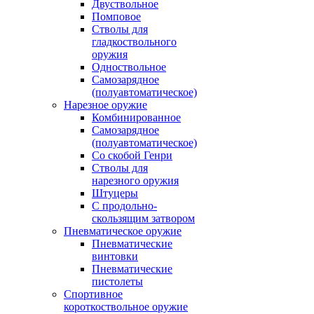
Двуствольное
Помповое
Стволы для
гладкоствольного
оружия
Одноствольное
Самозарядное
(полуавтоматическое)
Нарезное оружие
Комбинированное
Самозарядное
(полуавтоматическое)
Со скобой Генри
Стволы для
нарезного оружия
Штуцеры
С продольно-
скользящим затвором
Пневматическое оружие
Пневматические
винтовки
Пневматические
пистолеты
Спортивное
короткоствольное оружие