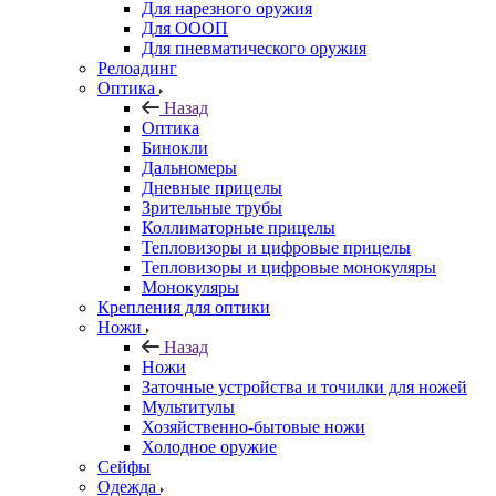
Для нарезного оружия
Для ОООП
Для пневматического оружия
Релоадинг
Оптика
Назад
Оптика
Бинокли
Дальномеры
Дневные прицелы
Зрительные трубы
Коллиматорные прицелы
Тепловизоры и цифровые прицелы
Тепловизоры и цифровые монокуляры
Монокуляры
Крепления для оптики
Ножи
Назад
Ножи
Заточные устройства и точилки для ножей
Мультитулы
Хозяйственно-бытовые ножи
Холодное оружие
Сейфы
Одежда