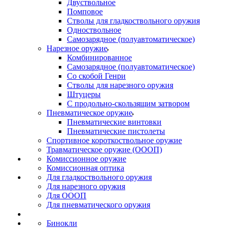
Двуствольное
Помповое
Стволы для гладкоствольного оружия
Одноствольное
Самозарядное (полуавтоматическое)
Нарезное оружие
Комбинированное
Самозарядное (полуавтоматическое)
Со скобой Генри
Стволы для нарезного оружия
Штуцеры
С продольно-скользящим затвором
Пневматическое оружие
Пневматические винтовки
Пневматические пистолеты
Спортивное короткоствольное оружие
Травматическое оружие (ОООП)
Комиссионное оружие
Комиссионная оптика
Для гладкоствольного оружия
Для нарезного оружия
Для ОООП
Для пневматического оружия
Бинокли