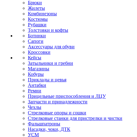
Брюки
Жилеты
Комбинезоны
Костюмы
Рубашки
Толстовки и кофты
Ботинки
Сапоги
Аксессуары для обуви
Кроссовки
Кейсы
Затыльники и гребни
Магазины
Кобуры
Приклады и цевья
Антабки
Ремни
Прицельные приспособления и ЛЦУ
Запчасти и принадлежности
Чехлы
Стрелковые опоры и сошки
Стрелковые станки для пристрелки и чистки
Фальшпатроны
Насадки, чоки, ДТК
УСМ