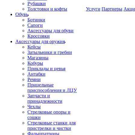
Рубашки
Толстовки и кофты
Услуги
Партнеры
Акци
Обувь
Ботинки
Сапоги
Аксессуары для обуви
Кроссовки
Аксессуары для оружия
Кейсы
Затыльники и гребни
Магазины
Кобуры
Приклады и цевья
Антабки
Ремни
Прицельные
приспособления и ЛЦУ
Запчасти и
принадлежности
Чехлы
Стрелковые опоры и
сошки
Стрелковые станки для
пристрелки и чистки
Фальшпатроны