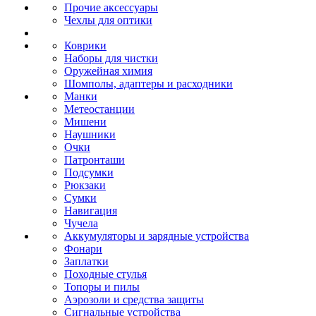
Прочие аксессуары
Чехлы для оптики
Коврики
Наборы для чистки
Оружейная химия
Шомполы, адаптеры и расходники
Манки
Метеостанции
Мишени
Наушники
Очки
Патронташи
Подсумки
Рюкзаки
Сумки
Навигация
Чучела
Аккумуляторы и зарядные устройства
Фонари
Заплатки
Походные стулья
Топоры и пилы
Аэрозоли и средства защиты
Сигнальные устройства