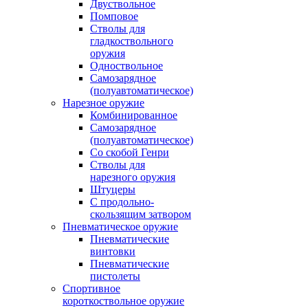
Двуствольное
Помповое
Стволы для
гладкоствольного
оружия
Одноствольное
Самозарядное
(полуавтоматическое)
Нарезное оружие
Комбинированное
Самозарядное
(полуавтоматическое)
Со скобой Генри
Стволы для
нарезного оружия
Штуцеры
С продольно-
скользящим затвором
Пневматическое оружие
Пневматические
винтовки
Пневматические
пистолеты
Спортивное
короткоствольное оружие