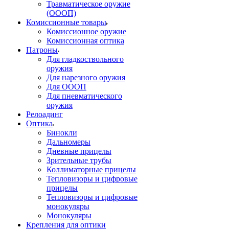
Травматическое оружие
(ОООП)
Комиссионные товары
Комиссионное оружие
Комиссионная оптика
Патроны
Для гладкоствольного
оружия
Для нарезного оружия
Для ОООП
Для пневматического
оружия
Релоадинг
Оптика
Бинокли
Дальномеры
Дневные прицелы
Зрительные трубы
Коллиматорные прицелы
Тепловизоры и цифровые
прицелы
Тепловизоры и цифровые
монокуляры
Монокуляры
Крепления для оптики