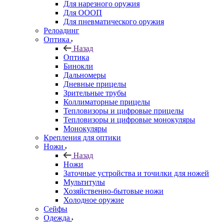
Для нарезного оружия
Для ОООП
Для пневматического оружия
Релоадинг
Оптика
Назад
Оптика
Бинокли
Дальномеры
Дневные прицелы
Зрительные трубы
Коллиматорные прицелы
Тепловизоры и цифровые прицелы
Тепловизоры и цифровые монокуляры
Монокуляры
Крепления для оптики
Ножи
Назад
Ножи
Заточные устройства и точилки для ножей
Мультитулы
Хозяйственно-бытовые ножи
Холодное оружие
Сейфы
Одежда