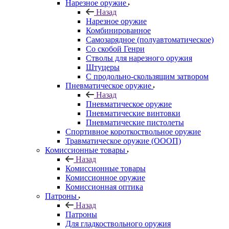
Нарезное оружие
Назад
Нарезное оружие
Комбинированное
Самозарядное (полуавтоматическое)
Со скобой Генри
Стволы для нарезного оружия
Штуцеры
С продольно-скользящим затвором
Пневматическое оружие
Назад
Пневматическое оружие
Пневматические винтовки
Пневматические пистолеты
Спортивное короткоствольное оружие
Травматическое оружие (ОООП)
Комиссионные товары
Назад
Комиссионные товары
Комиссионное оружие
Комиссионная оптика
Патроны
Назад
Патроны
Для гладкоствольного оружия