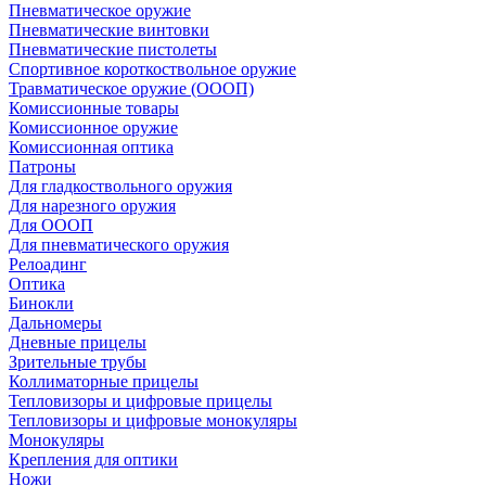
Пневматическое оружие
Пневматические винтовки
Пневматические пистолеты
Спортивное короткоствольное оружие
Травматическое оружие (ОООП)
Комиссионные товары
Комиссионное оружие
Комиссионная оптика
Патроны
Для гладкоствольного оружия
Для нарезного оружия
Для ОООП
Для пневматического оружия
Релоадинг
Оптика
Бинокли
Дальномеры
Дневные прицелы
Зрительные трубы
Коллиматорные прицелы
Тепловизоры и цифровые прицелы
Тепловизоры и цифровые монокуляры
Монокуляры
Крепления для оптики
Ножи