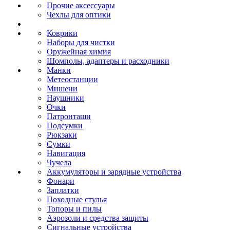
Прочие аксессуары
Чехлы для оптики
Коврики
Наборы для чистки
Оружейная химия
Шомполы, адаптеры и расходники
Манки
Метеостанции
Мишени
Наушники
Очки
Патронташи
Подсумки
Рюкзаки
Сумки
Навигация
Чучела
Аккумуляторы и зарядные устройства
Фонари
Заплатки
Походные стулья
Топоры и пилы
Аэрозоли и средства защиты
Сигнальные устройства