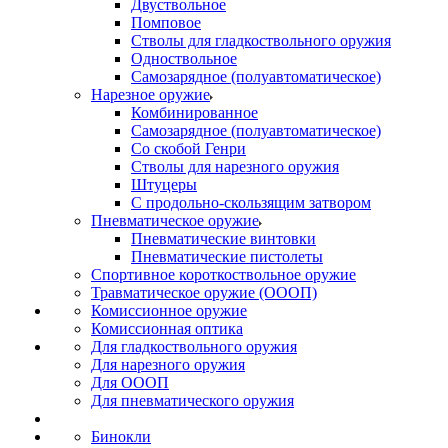
Двуствольное
Помповое
Стволы для гладкоствольного оружия
Одноствольное
Самозарядное (полуавтоматическое)
Нарезное оружие
Комбинированное
Самозарядное (полуавтоматическое)
Со скобой Генри
Стволы для нарезного оружия
Штуцеры
С продольно-скользящим затвором
Пневматическое оружие
Пневматические винтовки
Пневматические пистолеты
Спортивное короткоствольное оружие
Травматическое оружие (ОООП)
Комиссионное оружие
Комиссионная оптика
Для гладкоствольного оружия
Для нарезного оружия
Для ОООП
Для пневматического оружия
Бинокли