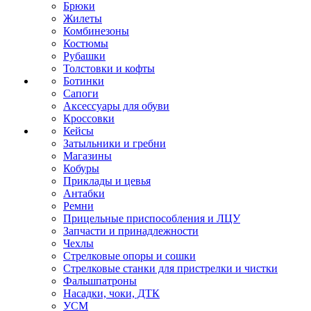
Брюки
Жилеты
Комбинезоны
Костюмы
Рубашки
Толстовки и кофты
Ботинки
Сапоги
Аксессуары для обуви
Кроссовки
Кейсы
Затыльники и гребни
Магазины
Кобуры
Приклады и цевья
Антабки
Ремни
Прицельные приспособления и ЛЦУ
Запчасти и принадлежности
Чехлы
Стрелковые опоры и сошки
Стрелковые станки для пристрелки и чистки
Фальшпатроны
Насадки, чоки, ДТК
УСМ