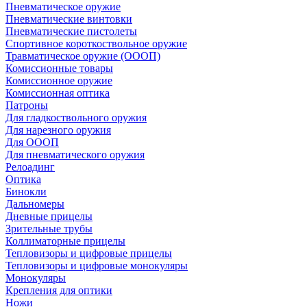
Пневматическое оружие
Пневматические винтовки
Пневматические пистолеты
Спортивное короткоствольное оружие
Травматическое оружие (ОООП)
Комиссионные товары
Комиссионное оружие
Комиссионная оптика
Патроны
Для гладкоствольного оружия
Для нарезного оружия
Для ОООП
Для пневматического оружия
Релоадинг
Оптика
Бинокли
Дальномеры
Дневные прицелы
Зрительные трубы
Коллиматорные прицелы
Тепловизоры и цифровые прицелы
Тепловизоры и цифровые монокуляры
Монокуляры
Крепления для оптики
Ножи