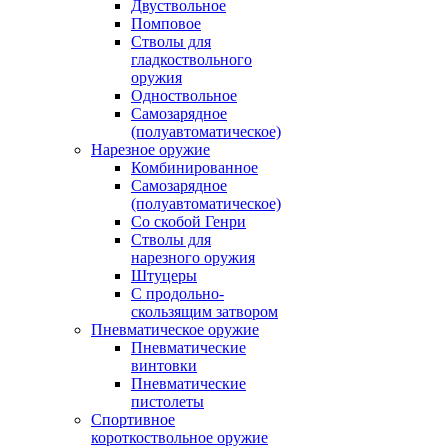
Двуствольное
Помповое
Стволы для
гладкоствольного
оружия
Одноствольное
Самозарядное
(полуавтоматическое)
Нарезное оружие
Комбинированное
Самозарядное
(полуавтоматическое)
Со скобой Генри
Стволы для
нарезного оружия
Штуцеры
С продольно-
скользящим затвором
Пневматическое оружие
Пневматические
винтовки
Пневматические
пистолеты
Спортивное
короткоствольное оружие