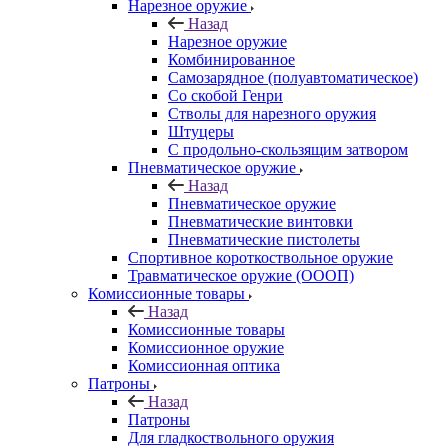
Нарезное оружие
Назад
Нарезное оружие
Комбинированное
Самозарядное (полуавтоматическое)
Со скобой Генри
Стволы для нарезного оружия
Штуцеры
С продольно-скользящим затвором
Пневматическое оружие
Назад
Пневматическое оружие
Пневматические винтовки
Пневматические пистолеты
Спортивное короткоствольное оружие
Травматическое оружие (ОООП)
Комиссионные товары
Назад
Комиссионные товары
Комиссионное оружие
Комиссионная оптика
Патроны
Назад
Патроны
Для гладкоствольного оружия