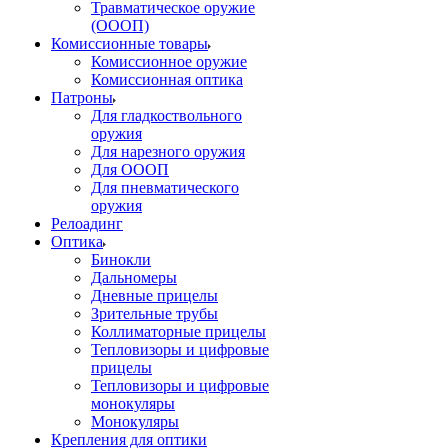
Травматическое оружие
(ОООП)
Комиссионные товары
Комиссионное оружие
Комиссионная оптика
Патроны
Для гладкоствольного
оружия
Для нарезного оружия
Для ОООП
Для пневматического
оружия
Релоадинг
Оптика
Бинокли
Дальномеры
Дневные прицелы
Зрительные трубы
Коллиматорные прицелы
Тепловизоры и цифровые
прицелы
Тепловизоры и цифровые
монокуляры
Монокуляры
Крепления для оптики