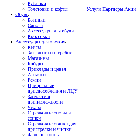
Рубашки
Толстовки и кофты
Услуги
Партнеры
Акци
Обувь
Ботинки
Сапоги
Аксессуары для обуви
Кроссовки
Аксессуары для оружия
Кейсы
Затыльники и гребни
Магазины
Кобуры
Приклады и цевья
Антабки
Ремни
Прицельные
приспособления и ЛЦУ
Запчасти и
принадлежности
Чехлы
Стрелковые опоры и
сошки
Стрелковые станки для
пристрелки и чистки
Фальшпатроны