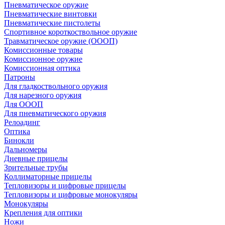
Пневматическое оружие
Пневматические винтовки
Пневматические пистолеты
Спортивное короткоствольное оружие
Травматическое оружие (ОООП)
Комиссионные товары
Комиссионное оружие
Комиссионная оптика
Патроны
Для гладкоствольного оружия
Для нарезного оружия
Для ОООП
Для пневматического оружия
Релоадинг
Оптика
Бинокли
Дальномеры
Дневные прицелы
Зрительные трубы
Коллиматорные прицелы
Тепловизоры и цифровые прицелы
Тепловизоры и цифровые монокуляры
Монокуляры
Крепления для оптики
Ножи