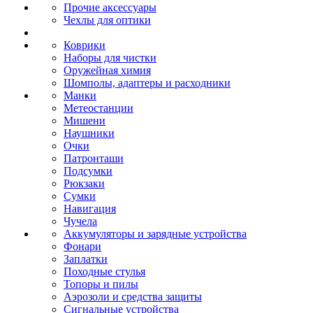
Прочие аксессуары
Чехлы для оптики
Коврики
Наборы для чистки
Оружейная химия
Шомполы, адаптеры и расходники
Манки
Метеостанции
Мишени
Наушники
Очки
Патронташи
Подсумки
Рюкзаки
Сумки
Навигация
Чучела
Аккумуляторы и зарядные устройства
Фонари
Заплатки
Походные стулья
Топоры и пилы
Аэрозоли и средства защиты
Сигнальные устройства