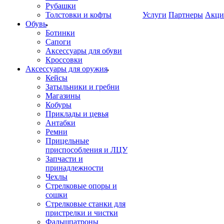
Рубашки
Толстовки и кофты
Услуги
Партнеры
Акци
Обувь
Ботинки
Сапоги
Аксессуары для обуви
Кроссовки
Аксессуары для оружия
Кейсы
Затыльники и гребни
Магазины
Кобуры
Приклады и цевья
Антабки
Ремни
Прицельные
приспособления и ЛЦУ
Запчасти и
принадлежности
Чехлы
Стрелковые опоры и
сошки
Стрелковые станки для
пристрелки и чистки
Фальшпатроны