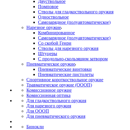
Двуствольное
Помповое
Стволы для гладкоствольного оружия
Одноствольное
Самозарядное (полуавтоматическое)
Нарезное оружие
Комбинированное
Самозарядное (полуавтоматическое)
Со скобой Генри
Стволы для нарезного оружия
Штуцеры
С продольно-скользящим затвором
Пневматическое оружие
Пневматические винтовки
Пневматические пистолеты
Спортивное короткоствольное оружие
Травматическое оружие (ОООП)
Комиссионное оружие
Комиссионная оптика
Для гладкоствольного оружия
Для нарезного оружия
Для ОООП
Для пневматического оружия
Бинокли