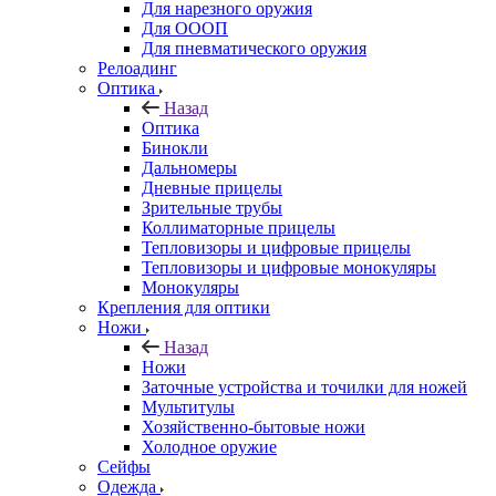
Для нарезного оружия
Для ОООП
Для пневматического оружия
Релоадинг
Оптика
Назад
Оптика
Бинокли
Дальномеры
Дневные прицелы
Зрительные трубы
Коллиматорные прицелы
Тепловизоры и цифровые прицелы
Тепловизоры и цифровые монокуляры
Монокуляры
Крепления для оптики
Ножи
Назад
Ножи
Заточные устройства и точилки для ножей
Мультитулы
Хозяйственно-бытовые ножи
Холодное оружие
Сейфы
Одежда