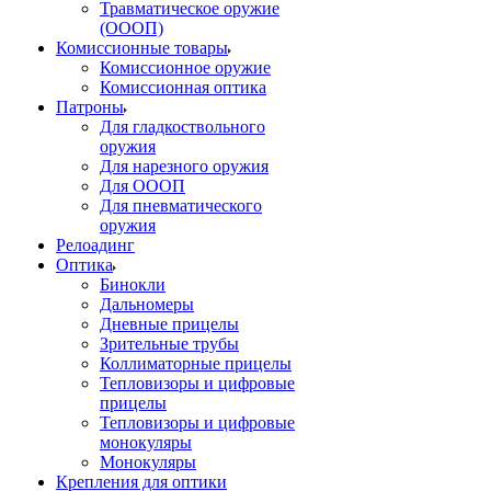
Травматическое оружие
(ОООП)
Комиссионные товары
Комиссионное оружие
Комиссионная оптика
Патроны
Для гладкоствольного
оружия
Для нарезного оружия
Для ОООП
Для пневматического
оружия
Релоадинг
Оптика
Бинокли
Дальномеры
Дневные прицелы
Зрительные трубы
Коллиматорные прицелы
Тепловизоры и цифровые
прицелы
Тепловизоры и цифровые
монокуляры
Монокуляры
Крепления для оптики