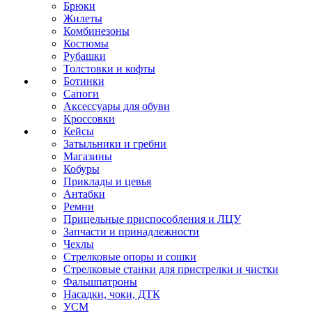
Брюки
Жилеты
Комбинезоны
Костюмы
Рубашки
Толстовки и кофты
Ботинки
Сапоги
Аксессуары для обуви
Кроссовки
Кейсы
Затыльники и гребни
Магазины
Кобуры
Приклады и цевья
Антабки
Ремни
Прицельные приспособления и ЛЦУ
Запчасти и принадлежности
Чехлы
Стрелковые опоры и сошки
Стрелковые станки для пристрелки и чистки
Фальшпатроны
Насадки, чоки, ДТК
УСМ