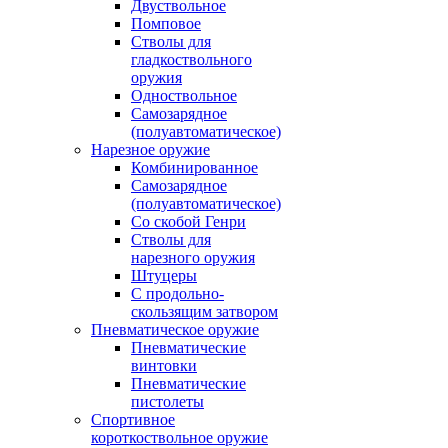
Двуствольное
Помповое
Стволы для
гладкоствольного
оружия
Одноствольное
Самозарядное
(полуавтоматическое)
Нарезное оружие
Комбинированное
Самозарядное
(полуавтоматическое)
Со скобой Генри
Стволы для
нарезного оружия
Штуцеры
С продольно-
скользящим затвором
Пневматическое оружие
Пневматические
винтовки
Пневматические
пистолеты
Спортивное
короткоствольное оружие