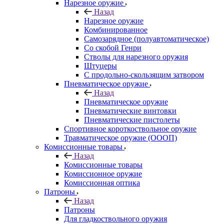
Нарезное оружие
Назад
Нарезное оружие
Комбинированное
Самозарядное (полуавтоматическое)
Со скобой Генри
Стволы для нарезного оружия
Штуцеры
С продольно-скользящим затвором
Пневматическое оружие
Назад
Пневматическое оружие
Пневматические винтовки
Пневматические пистолеты
Спортивное короткоствольное оружие
Травматическое оружие (ОООП)
Комиссионные товары
Назад
Комиссионные товары
Комиссионное оружие
Комиссионная оптика
Патроны
Назад
Патроны
Для гладкоствольного оружия