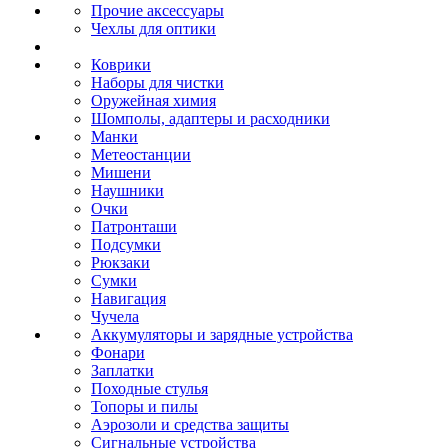
Прочие аксессуары
Чехлы для оптики
Коврики
Наборы для чистки
Оружейная химия
Шомполы, адаптеры и расходники
Манки
Метеостанции
Мишени
Наушники
Очки
Патронташи
Подсумки
Рюкзаки
Сумки
Навигация
Чучела
Аккумуляторы и зарядные устройства
Фонари
Заплатки
Походные стулья
Топоры и пилы
Аэрозоли и средства защиты
Сигнальные устройства