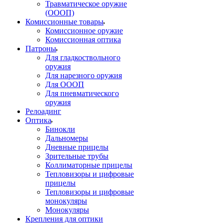
Травматическое оружие
(ОООП)
Комиссионные товары
Комиссионное оружие
Комиссионная оптика
Патроны
Для гладкоствольного
оружия
Для нарезного оружия
Для ОООП
Для пневматического
оружия
Релоадинг
Оптика
Бинокли
Дальномеры
Дневные прицелы
Зрительные трубы
Коллиматорные прицелы
Тепловизоры и цифровые
прицелы
Тепловизоры и цифровые
монокуляры
Монокуляры
Крепления для оптики