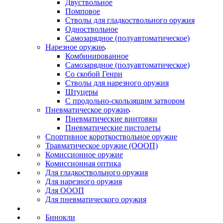
Двуствольное
Помповое
Стволы для гладкоствольного оружия
Одноствольное
Самозарядное (полуавтоматическое)
Нарезное оружие
Комбинированное
Самозарядное (полуавтоматическое)
Со скобой Генри
Стволы для нарезного оружия
Штуцеры
С продольно-скользящим затвором
Пневматическое оружие
Пневматические винтовки
Пневматические пистолеты
Спортивное короткоствольное оружие
Травматическое оружие (ОООП)
Комиссионное оружие
Комиссионная оптика
Для гладкоствольного оружия
Для нарезного оружия
Для ОООП
Для пневматического оружия
Бинокли