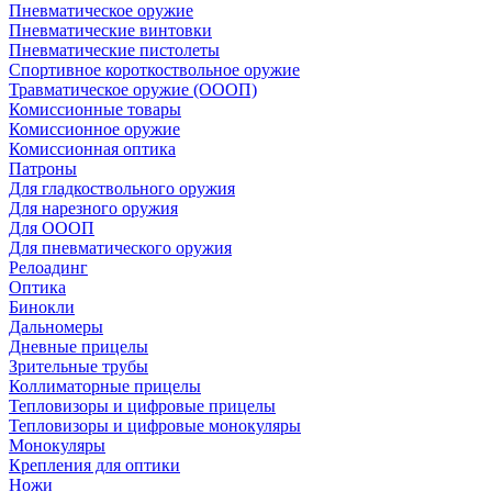
Пневматическое оружие
Пневматические винтовки
Пневматические пистолеты
Спортивное короткоствольное оружие
Травматическое оружие (ОООП)
Комиссионные товары
Комиссионное оружие
Комиссионная оптика
Патроны
Для гладкоствольного оружия
Для нарезного оружия
Для ОООП
Для пневматического оружия
Релоадинг
Оптика
Бинокли
Дальномеры
Дневные прицелы
Зрительные трубы
Коллиматорные прицелы
Тепловизоры и цифровые прицелы
Тепловизоры и цифровые монокуляры
Монокуляры
Крепления для оптики
Ножи