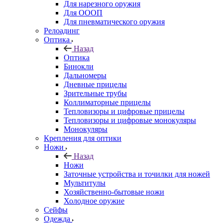
Для нарезного оружия
Для ОООП
Для пневматического оружия
Релоадинг
Оптика
Назад
Оптика
Бинокли
Дальномеры
Дневные прицелы
Зрительные трубы
Коллиматорные прицелы
Тепловизоры и цифровые прицелы
Тепловизоры и цифровые монокуляры
Монокуляры
Крепления для оптики
Ножи
Назад
Ножи
Заточные устройства и точилки для ножей
Мультитулы
Хозяйственно-бытовые ножи
Холодное оружие
Сейфы
Одежда