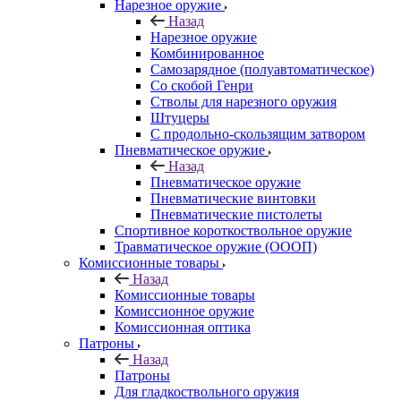
Нарезное оружие
Назад
Нарезное оружие
Комбинированное
Самозарядное (полуавтоматическое)
Со скобой Генри
Стволы для нарезного оружия
Штуцеры
С продольно-скользящим затвором
Пневматическое оружие
Назад
Пневматическое оружие
Пневматические винтовки
Пневматические пистолеты
Спортивное короткоствольное оружие
Травматическое оружие (ОООП)
Комиссионные товары
Назад
Комиссионные товары
Комиссионное оружие
Комиссионная оптика
Патроны
Назад
Патроны
Для гладкоствольного оружия