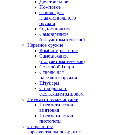
Двуствольное
Помповое
Стволы для
гладкоствольного
оружия
Одноствольное
Самозарядное
(полуавтоматическое)
Нарезное оружие
Комбинированное
Самозарядное
(полуавтоматическое)
Со скобой Генри
Стволы для
нарезного оружия
Штуцеры
С продольно-
скользящим затвором
Пневматическое оружие
Пневматические
винтовки
Пневматические
пистолеты
Спортивное
короткоствольное оружие