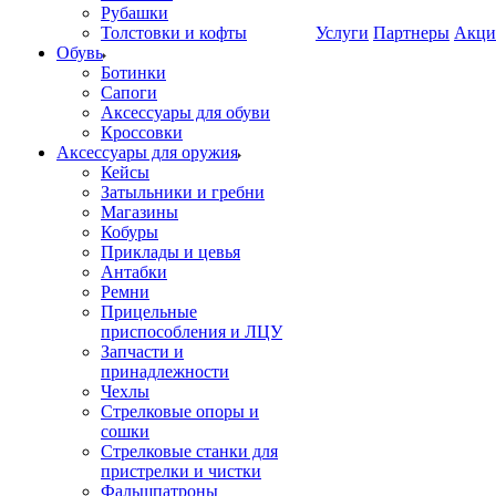
Рубашки
Толстовки и кофты
Услуги
Партнеры
Акци
Обувь
Ботинки
Сапоги
Аксессуары для обуви
Кроссовки
Аксессуары для оружия
Кейсы
Затыльники и гребни
Магазины
Кобуры
Приклады и цевья
Антабки
Ремни
Прицельные
приспособления и ЛЦУ
Запчасти и
принадлежности
Чехлы
Стрелковые опоры и
сошки
Стрелковые станки для
пристрелки и чистки
Фальшпатроны