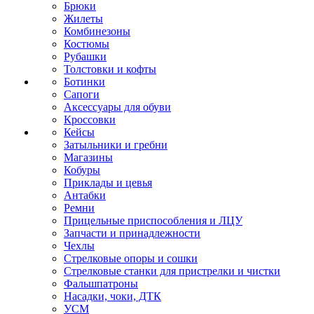
Брюки
Жилеты
Комбинезоны
Костюмы
Рубашки
Толстовки и кофты
Ботинки
Сапоги
Аксессуары для обуви
Кроссовки
Кейсы
Затыльники и гребни
Магазины
Кобуры
Приклады и цевья
Антабки
Ремни
Прицельные приспособления и ЛЦУ
Запчасти и принадлежности
Чехлы
Стрелковые опоры и сошки
Стрелковые станки для пристрелки и чистки
Фальшпатроны
Насадки, чоки, ДТК
УСМ