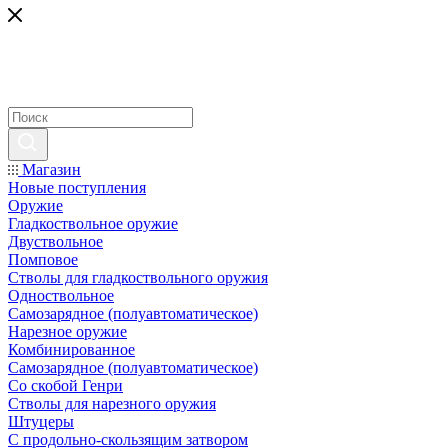
Магазин
Новые поступления
Оружие
Гладкоствольное оружие
Двуствольное
Помповое
Стволы для гладкоствольного оружия
Одноствольное
Самозарядное (полуавтоматическое)
Нарезное оружие
Комбинированное
Самозарядное (полуавтоматическое)
Со скобой Генри
Стволы для нарезного оружия
Штуцеры
С продольно-скользящим затвором