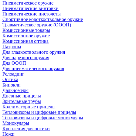
Пневматическое оружие
Пневматические винтовки
Пневматические пистолеты
Спортивное короткоствольное оружие
Травматическое оружие (ОООП)
Комиссионные товары
Комиссионное оружие
Комиссионная оптика
Патроны
Для гладкоствольного оружия
Для нарезного оружия
Для ОООП
Для пневматического оружия
Релоадинг
Оптика
Бинокли
Дальномеры
Дневные прицелы
Зрительные трубы
Коллиматорные прицелы
Тепловизоры и цифровые прицелы
Тепловизоры и цифровые монокуляры
Монокуляры
Крепления для оптики
Ножи