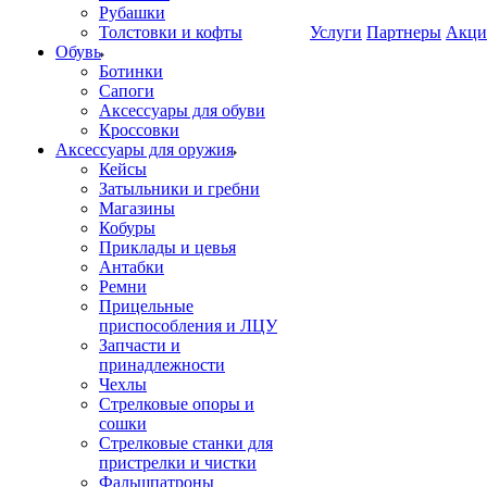
Рубашки
Толстовки и кофты
Услуги
Партнеры
Акци
Обувь
Ботинки
Сапоги
Аксессуары для обуви
Кроссовки
Аксессуары для оружия
Кейсы
Затыльники и гребни
Магазины
Кобуры
Приклады и цевья
Антабки
Ремни
Прицельные
приспособления и ЛЦУ
Запчасти и
принадлежности
Чехлы
Стрелковые опоры и
сошки
Стрелковые станки для
пристрелки и чистки
Фальшпатроны