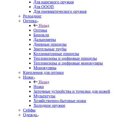
Для нарезного оружия
Для ОООП
Для пневматического оружия
Релоадинг
Оптика
Назад
Оптика
Бинокли
Дальномеры
Дневные прицелы
Зрительные трубы
Коллиматорные прицелы
Тепловизоры и цифровые прицелы
Тепловизоры и цифровые монокуляры
Монокуляры
Крепления для оптики
Ножи
Назад
Ножи
Заточные устройства и точилки для ножей
Мультитулы
Хозяйственно-бытовые ножи
Холодное оружие
Сейфы
Одежда