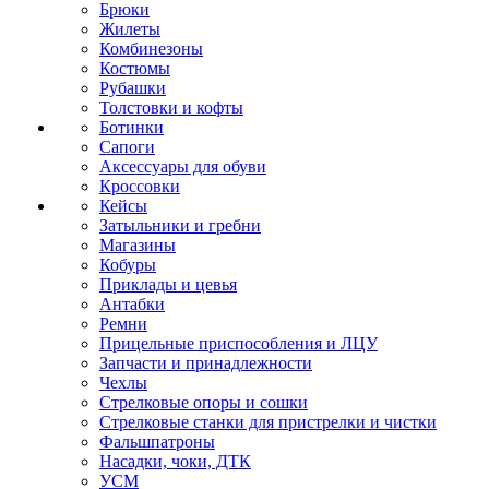
Брюки
Жилеты
Комбинезоны
Костюмы
Рубашки
Толстовки и кофты
Ботинки
Сапоги
Аксессуары для обуви
Кроссовки
Кейсы
Затыльники и гребни
Магазины
Кобуры
Приклады и цевья
Антабки
Ремни
Прицельные приспособления и ЛЦУ
Запчасти и принадлежности
Чехлы
Стрелковые опоры и сошки
Стрелковые станки для пристрелки и чистки
Фальшпатроны
Насадки, чоки, ДТК
УСМ