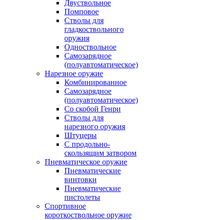
Двуствольное
Помповое
Стволы для
гладкоствольного
оружия
Одноствольное
Самозарядное
(полуавтоматическое)
Нарезное оружие
Комбинированное
Самозарядное
(полуавтоматическое)
Со скобой Генри
Стволы для
нарезного оружия
Штуцеры
С продольно-
скользящим затвором
Пневматическое оружие
Пневматические
винтовки
Пневматические
пистолеты
Спортивное
короткоствольное оружие