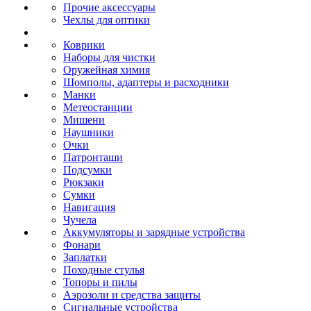
Прочие аксессуары
Чехлы для оптики
Коврики
Наборы для чистки
Оружейная химия
Шомполы, адаптеры и расходники
Манки
Метеостанции
Мишени
Наушники
Очки
Патронташи
Подсумки
Рюкзаки
Сумки
Навигация
Чучела
Аккумуляторы и зарядные устройства
Фонари
Заплатки
Походные стулья
Топоры и пилы
Аэрозоли и средства защиты
Сигнальные устройства