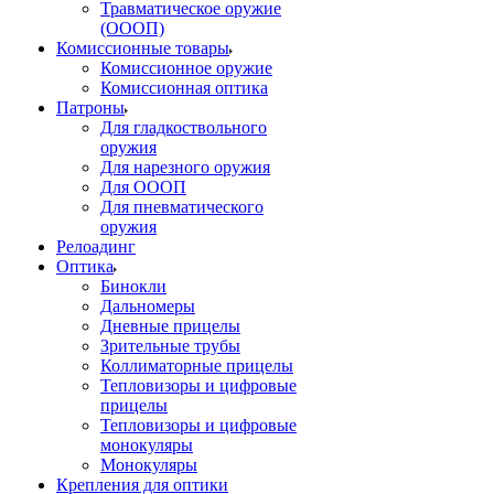
Травматическое оружие
(ОООП)
Комиссионные товары
Комиссионное оружие
Комиссионная оптика
Патроны
Для гладкоствольного
оружия
Для нарезного оружия
Для ОООП
Для пневматического
оружия
Релоадинг
Оптика
Бинокли
Дальномеры
Дневные прицелы
Зрительные трубы
Коллиматорные прицелы
Тепловизоры и цифровые
прицелы
Тепловизоры и цифровые
монокуляры
Монокуляры
Крепления для оптики