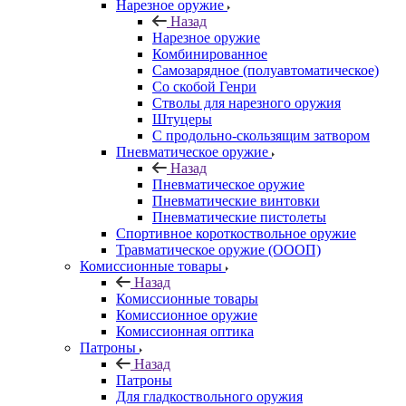
Нарезное оружие
Назад
Нарезное оружие
Комбинированное
Самозарядное (полуавтоматическое)
Со скобой Генри
Стволы для нарезного оружия
Штуцеры
С продольно-скользящим затвором
Пневматическое оружие
Назад
Пневматическое оружие
Пневматические винтовки
Пневматические пистолеты
Спортивное короткоствольное оружие
Травматическое оружие (ОООП)
Комиссионные товары
Назад
Комиссионные товары
Комиссионное оружие
Комиссионная оптика
Патроны
Назад
Патроны
Для гладкоствольного оружия