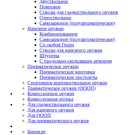
Двуствольное
Помповое
Стволы для гладкоствольного оружия
Одноствольное
Самозарядное (полуавтоматическое)
Нарезное оружие
Комбинированное
Самозарядное (полуавтоматическое)
Со скобой Генри
Стволы для нарезного оружия
Штуцеры
С продольно-скользящим затвором
Пневматическое оружие
Пневматические винтовки
Пневматические пистолеты
Спортивное короткоствольное оружие
Травматическое оружие (ОООП)
Комиссионное оружие
Комиссионная оптика
Для гладкоствольного оружия
Для нарезного оружия
Для ОООП
Для пневматического оружия
Бинокли