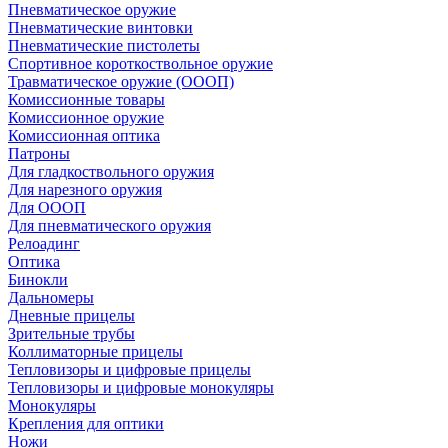
Пневматическое оружие
Пневматические винтовки
Пневматические пистолеты
Спортивное короткоствольное оружие
Травматическое оружие (ОООП)
Комиссионные товары
Комиссионное оружие
Комиссионная оптика
Патроны
Для гладкоствольного оружия
Для нарезного оружия
Для ОООП
Для пневматического оружия
Релоадинг
Оптика
Бинокли
Дальномеры
Дневные прицелы
Зрительные трубы
Коллиматорные прицелы
Тепловизоры и цифровые прицелы
Тепловизоры и цифровые монокуляры
Монокуляры
Крепления для оптики
Ножи