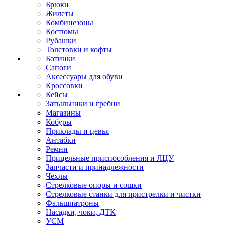
Брюки
Жилеты
Комбинезоны
Костюмы
Рубашки
Толстовки и кофты
Ботинки
Сапоги
Аксессуары для обуви
Кроссовки
Кейсы
Затыльники и гребни
Магазины
Кобуры
Приклады и цевья
Антабки
Ремни
Прицельные приспособления и ЛЦУ
Запчасти и принадлежности
Чехлы
Стрелковые опоры и сошки
Стрелковые станки для пристрелки и чистки
Фальшпатроны
Насадки, чоки, ДТК
УСМ