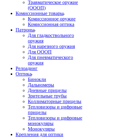
Травматическое оружие
(ОООП)
Комиссионные товары
Комиссионное оружие
Комиссионная оптика
Патроны
Для гладкоствольного
оружия
Для нарезного оружия
Для ОООП
Для пневматического
оружия
Релоадинг
Оптика
Бинокли
Дальномеры
Дневные прицелы
Зрительные трубы
Коллиматорные прицелы
Тепловизоры и цифровые
прицелы
Тепловизоры и цифровые
монокуляры
Монокуляры
Крепления для оптики