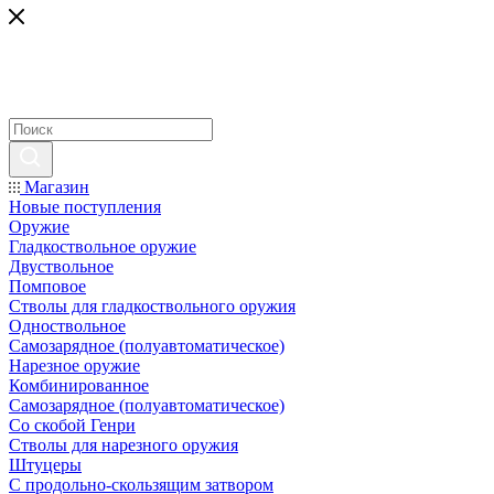
Магазин
Новые поступления
Оружие
Гладкоствольное оружие
Двуствольное
Помповое
Стволы для гладкоствольного оружия
Одноствольное
Самозарядное (полуавтоматическое)
Нарезное оружие
Комбинированное
Самозарядное (полуавтоматическое)
Со скобой Генри
Стволы для нарезного оружия
Штуцеры
С продольно-скользящим затвором