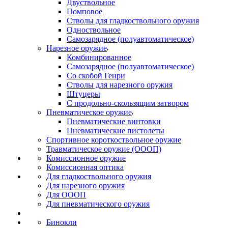
Двуствольное
Помповое
Стволы для гладкоствольного оружия
Одноствольное
Самозарядное (полуавтоматическое)
Нарезное оружие
Комбинированное
Самозарядное (полуавтоматическое)
Со скобой Генри
Стволы для нарезного оружия
Штуцеры
С продольно-скользящим затвором
Пневматическое оружие
Пневматические винтовки
Пневматические пистолеты
Спортивное короткоствольное оружие
Травматическое оружие (ОООП)
Комиссионное оружие
Комиссионная оптика
Для гладкоствольного оружия
Для нарезного оружия
Для ОООП
Для пневматического оружия
Бинокли