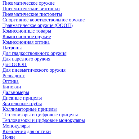
Пневматическое оружие
Пневматические винтовки
Пневматические пистолеты
Спортивное короткоствольное оружие
Травматическое оружие (ОООП)
Комиссионные товары
Комиссионное оружие
Комиссионная оптика
Патроны
Для гладкоствольного оружия
Для нарезного оружия
Для ОООП
Для пневматического оружия
Релоадинг
Оптика
Бинокли
Дальномеры
Дневные прицелы
Зрительные трубы
Коллиматорные прицелы
Тепловизоры и цифровые прицелы
Тепловизоры и цифровые монокуляры
Монокуляры
Крепления для оптики
Ножи