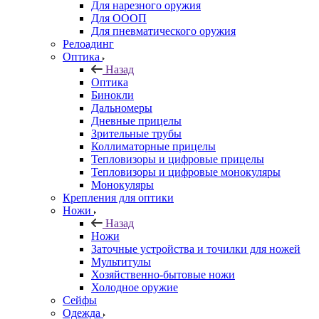
Для нарезного оружия
Для ОООП
Для пневматического оружия
Релоадинг
Оптика
Назад
Оптика
Бинокли
Дальномеры
Дневные прицелы
Зрительные трубы
Коллиматорные прицелы
Тепловизоры и цифровые прицелы
Тепловизоры и цифровые монокуляры
Монокуляры
Крепления для оптики
Ножи
Назад
Ножи
Заточные устройства и точилки для ножей
Мультитулы
Хозяйственно-бытовые ножи
Холодное оружие
Сейфы
Одежда