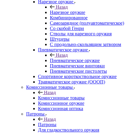
Нарезное оружие
Назад
Нарезное оружие
Комбинированное
Самозарядное (полуавтоматическое)
Со скобой Генри
Стволы для нарезного оружия
Штуцеры
С продольно-скользящим затвором
Пневматическое оружие
Назад
Пневматическое оружие
Пневматические винтовки
Пневматические пистолеты
Спортивное короткоствольное оружие
Травматическое оружие (ОООП)
Комиссионные товары
Назад
Комиссионные товары
Комиссионное оружие
Комиссионная оптика
Патроны
Назад
Патроны
Для гладкоствольного оружия