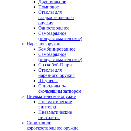
Двуствольное
Помповое
Стволы для
гладкоствольного
оружия
Одноствольное
Самозарядное
(полуавтоматическое)
Нарезное оружие
Комбинированное
Самозарядное
(полуавтоматическое)
Со скобой Генри
Стволы для
нарезного оружия
Штуцеры
С продольно-
скользящим затвором
Пневматическое оружие
Пневматические
винтовки
Пневматические
пистолеты
Спортивное
короткоствольное оружие