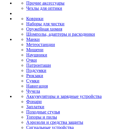
Прочие аксессуары
Чехлы для оптики
Коврики
Наборы для чистки
Оружейная химия
Шомполы, адаптеры и расходники
Манки
Метеостанции
Мишени
Наушники
Очки
Патронташи
Подсумки
Рюкзаки
Сумки
Навигация
Чучела
Аккумуляторы и зарядные устройства
Фонари
Заплатки
Походные стулья
Топоры и пилы
Аэрозоли и средства защиты
Сигнальные устройства