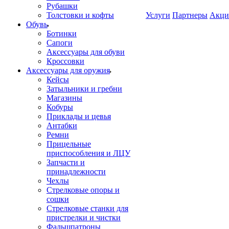
Рубашки
Толстовки и кофты
Услуги
Партнеры
Акци
Обувь
Ботинки
Сапоги
Аксессуары для обуви
Кроссовки
Аксессуары для оружия
Кейсы
Затыльники и гребни
Магазины
Кобуры
Приклады и цевья
Антабки
Ремни
Прицельные
приспособления и ЛЦУ
Запчасти и
принадлежности
Чехлы
Стрелковые опоры и
сошки
Стрелковые станки для
пристрелки и чистки
Фальшпатроны