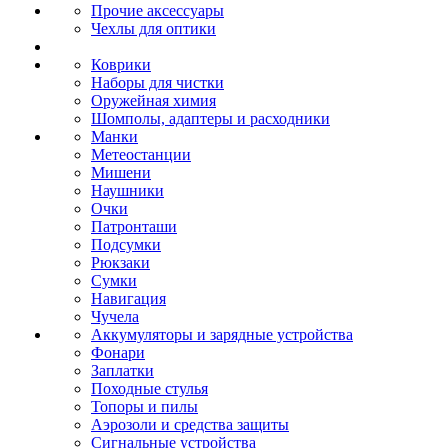
Прочие аксессуары
Чехлы для оптики
Коврики
Наборы для чистки
Оружейная химия
Шомполы, адаптеры и расходники
Манки
Метеостанции
Мишени
Наушники
Очки
Патронташи
Подсумки
Рюкзаки
Сумки
Навигация
Чучела
Аккумуляторы и зарядные устройства
Фонари
Заплатки
Походные стулья
Топоры и пилы
Аэрозоли и средства защиты
Сигнальные устройства