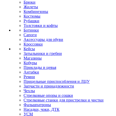
Брюки
Жилеты
Комбинезоны
Костюмы
Рубашки
Толстовки и кофты
Ботинки
Сапоги
Аксессуары для обуви
Кроссовки
Кейсы
Затыльники и гребни
Магазины
Кобуры
Приклады и цевья
Антабки
Ремни
Прицельные приспособления и ЛЦУ
Запчасти и принадлежности
Чехлы
Стрелковые опоры и сошки
Стрелковые станки для пристрелки и чистки
Фальшпатроны
Насадки, чоки, ДТК
УСМ