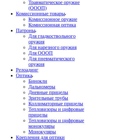
Травматическое оружие
(ОООП)
Комиссионные товары
Комиссионное оружие
Комиссионная оптика
Патроны
Для гладкоствольного
оружия
Для нарезного оружия
Для ОООП
Для пневматического
оружия
Релоадинг
Оптика
Бинокли
Дальномеры
Дневные прицелы
Зрительные трубы
Коллиматорные прицелы
Тепловизоры и цифровые
прицелы
Тепловизоры и цифровые
монокуляры
Монокуляры
Крепления для оптики