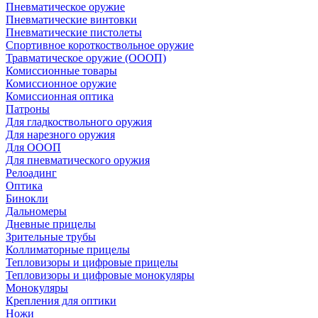
Пневматическое оружие
Пневматические винтовки
Пневматические пистолеты
Спортивное короткоствольное оружие
Травматическое оружие (ОООП)
Комиссионные товары
Комиссионное оружие
Комиссионная оптика
Патроны
Для гладкоствольного оружия
Для нарезного оружия
Для ОООП
Для пневматического оружия
Релоадинг
Оптика
Бинокли
Дальномеры
Дневные прицелы
Зрительные трубы
Коллиматорные прицелы
Тепловизоры и цифровые прицелы
Тепловизоры и цифровые монокуляры
Монокуляры
Крепления для оптики
Ножи