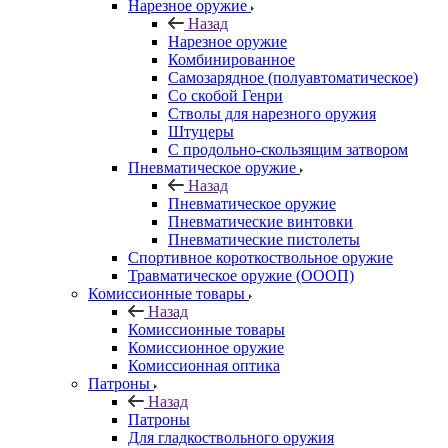
Нарезное оружие
Назад
Нарезное оружие
Комбинированное
Самозарядное (полуавтоматическое)
Со скобой Генри
Стволы для нарезного оружия
Штуцеры
С продольно-скользящим затвором
Пневматическое оружие
Назад
Пневматическое оружие
Пневматические винтовки
Пневматические пистолеты
Спортивное короткоствольное оружие
Травматическое оружие (ОООП)
Комиссионные товары
Назад
Комиссионные товары
Комиссионное оружие
Комиссионная оптика
Патроны
Назад
Патроны
Для гладкоствольного оружия