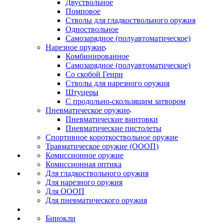
Двуствольное
Помповое
Стволы для гладкоствольного оружия
Одноствольное
Самозарядное (полуавтоматическое)
Нарезное оружие
Комбинированное
Самозарядное (полуавтоматическое)
Со скобой Генри
Стволы для нарезного оружия
Штуцеры
С продольно-скользящим затвором
Пневматическое оружие
Пневматические винтовки
Пневматические пистолеты
Спортивное короткоствольное оружие
Травматическое оружие (ОООП)
Комиссионное оружие
Комиссионная оптика
Для гладкоствольного оружия
Для нарезного оружия
Для ОООП
Для пневматического оружия
Бинокли