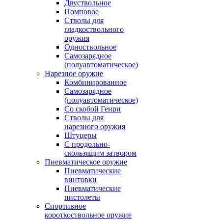
Двуствольное
Помповое
Стволы для
гладкоствольного
оружия
Одноствольное
Самозарядное
(полуавтоматическое)
Нарезное оружие
Комбинированное
Самозарядное
(полуавтоматическое)
Со скобой Генри
Стволы для
нарезного оружия
Штуцеры
С продольно-
скользящим затвором
Пневматическое оружие
Пневматические
винтовки
Пневматические
пистолеты
Спортивное
короткоствольное оружие