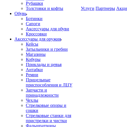
Рубашки
Толстовки и кофты
Услуги
Партнеры
Акци
Обувь
Ботинки
Сапоги
Аксессуары для обуви
Кроссовки
Аксессуары для оружия
Кейсы
Затыльники и гребни
Магазины
Кобуры
Приклады и цевья
Антабки
Ремни
Прицельные
приспособления и ЛЦУ
Запчасти и
принадлежности
Чехлы
Стрелковые опоры и
сошки
Стрелковые станки для
пристрелки и чистки
Фальшпатроны