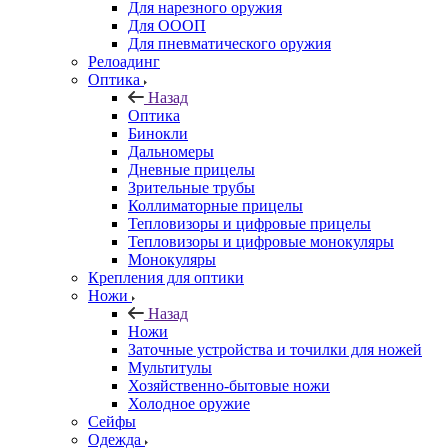
Для нарезного оружия
Для ОООП
Для пневматического оружия
Релоадинг
Оптика
Назад
Оптика
Бинокли
Дальномеры
Дневные прицелы
Зрительные трубы
Коллиматорные прицелы
Тепловизоры и цифровые прицелы
Тепловизоры и цифровые монокуляры
Монокуляры
Крепления для оптики
Ножи
Назад
Ножи
Заточные устройства и точилки для ножей
Мультитулы
Хозяйственно-бытовые ножи
Холодное оружие
Сейфы
Одежда