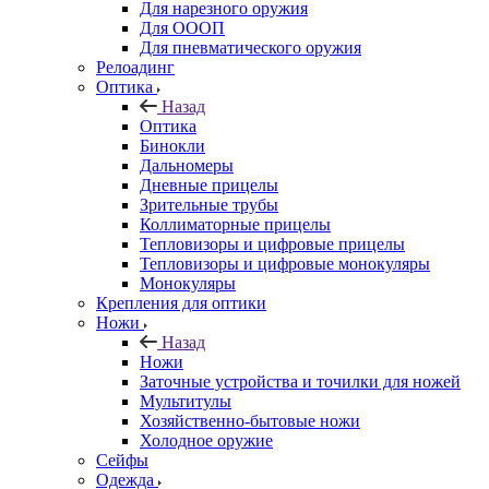
Для нарезного оружия
Для ОООП
Для пневматического оружия
Релоадинг
Оптика
Назад
Оптика
Бинокли
Дальномеры
Дневные прицелы
Зрительные трубы
Коллиматорные прицелы
Тепловизоры и цифровые прицелы
Тепловизоры и цифровые монокуляры
Монокуляры
Крепления для оптики
Ножи
Назад
Ножи
Заточные устройства и точилки для ножей
Мультитулы
Хозяйственно-бытовые ножи
Холодное оружие
Сейфы
Одежда