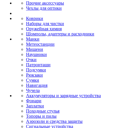
Прочие аксессуары
Чехлы для оптики
Коврики
Наборы для чистки
Оружейная химия
Шомполы, адаптеры и расходники
Манки
Метеостанции
Мишени
Наушники
Очки
Патронташи
Подсумки
Рюкзаки
Сумки
Навигация
Чучела
Аккумуляторы и зарядные устройства
Фонари
Заплатки
Походные стулья
Топоры и пилы
Аэрозоли и средства защиты
Сигнальные устройства