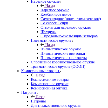
Нарезное оружие
Назад
Нарезное оружие
Комбинированное
Самозарядное (полуавтоматическое)
Со скобой Генри
Стволы для нарезного оружия
Штуцеры
С продольно-скользящим затвором
Пневматическое оружие
Назад
Пневматическое оружие
Пневматические винтовки
Пневматические пистолеты
Спортивное короткоствольное оружие
Травматическое оружие (ОООП)
Комиссионные товары
Назад
Комиссионные товары
Комиссионное оружие
Комиссионная оптика
Патроны
Назад
Патроны
Для гладкоствольного оружия