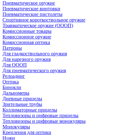
Пневматическое оружие
Пневматические винтовки
Пневматические пистолеты
Спортивное короткоствольное оружие
Травматическое оружие (ОООП)
Комиссионные товары
Комиссионное оружие
Комиссионная оптика
Патроны
Для гладкоствольного оружия
Для нарезного оружия
Для ОООП
Для пневматического оружия
Релоадинг
Оптика
Бинокли
Дальномеры
Дневные прицелы
Зрительные трубы
Коллиматорные прицелы
Тепловизоры и цифровые прицелы
Тепловизоры и цифровые монокуляры
Монокуляры
Крепления для оптики
Ножи