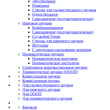
Двуствольное
Помповое
Стволы для гладкоствольного оружия
Одноствольное
Самозарядное (полуавтоматическое)
Нарезное оружие
Комбинированное
Самозарядное (полуавтоматическое)
Со скобой Генри
Стволы для нарезного оружия
Штуцеры
С продольно-скользящим затвором
Пневматическое оружие
Пневматические винтовки
Пневматические пистолеты
Спортивное короткоствольное оружие
Травматическое оружие (ОООП)
Комиссионное оружие
Комиссионная оптика
Для гладкоствольного оружия
Для нарезного оружия
Для ОООП
Для пневматического оружия
Бинокли