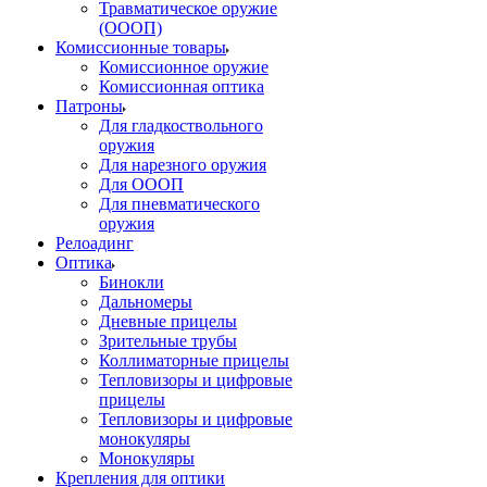
Травматическое оружие
(ОООП)
Комиссионные товары
Комиссионное оружие
Комиссионная оптика
Патроны
Для гладкоствольного
оружия
Для нарезного оружия
Для ОООП
Для пневматического
оружия
Релоадинг
Оптика
Бинокли
Дальномеры
Дневные прицелы
Зрительные трубы
Коллиматорные прицелы
Тепловизоры и цифровые
прицелы
Тепловизоры и цифровые
монокуляры
Монокуляры
Крепления для оптики