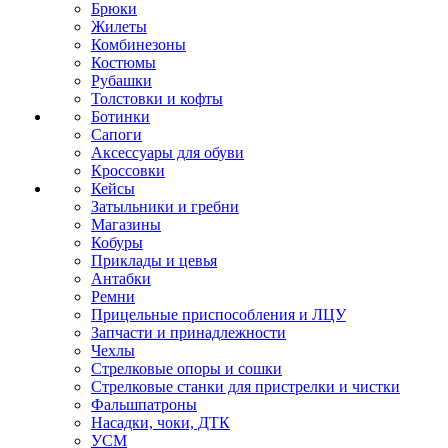
Брюки
Жилеты
Комбинезоны
Костюмы
Рубашки
Толстовки и кофты
Ботинки
Сапоги
Аксессуары для обуви
Кроссовки
Кейсы
Затыльники и гребни
Магазины
Кобуры
Приклады и цевья
Антабки
Ремни
Прицельные приспособления и ЛЦУ
Запчасти и принадлежности
Чехлы
Стрелковые опоры и сошки
Стрелковые станки для пристрелки и чистки
Фальшпатроны
Насадки, чоки, ДТК
УСМ