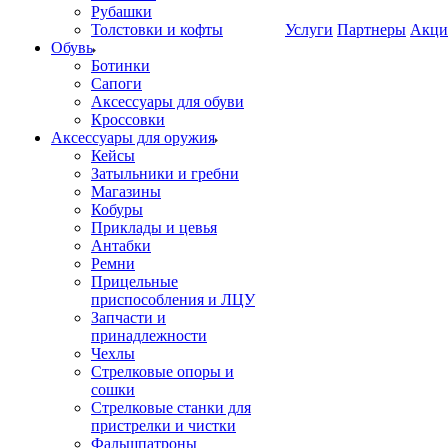
Рубашки
Толстовки и кофты
Услуги
Партнеры
Акци
Обувь
Ботинки
Сапоги
Аксессуары для обуви
Кроссовки
Аксессуары для оружия
Кейсы
Затыльники и гребни
Магазины
Кобуры
Приклады и цевья
Антабки
Ремни
Прицельные
приспособления и ЛЦУ
Запчасти и
принадлежности
Чехлы
Стрелковые опоры и
сошки
Стрелковые станки для
пристрелки и чистки
Фальшпатроны