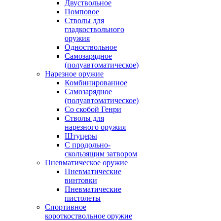
Двуствольное
Помповое
Стволы для
гладкоствольного
оружия
Одноствольное
Самозарядное
(полуавтоматическое)
Нарезное оружие
Комбинированное
Самозарядное
(полуавтоматическое)
Со скобой Генри
Стволы для
нарезного оружия
Штуцеры
С продольно-
скользящим затвором
Пневматическое оружие
Пневматические
винтовки
Пневматические
пистолеты
Спортивное
короткоствольное оружие