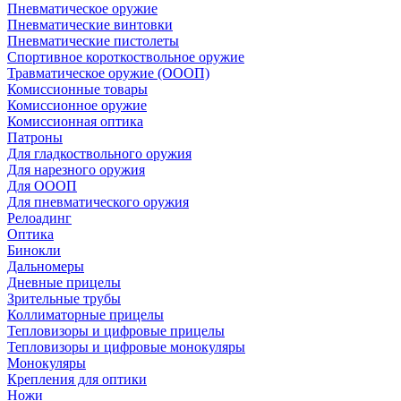
Пневматическое оружие
Пневматические винтовки
Пневматические пистолеты
Спортивное короткоствольное оружие
Травматическое оружие (ОООП)
Комиссионные товары
Комиссионное оружие
Комиссионная оптика
Патроны
Для гладкоствольного оружия
Для нарезного оружия
Для ОООП
Для пневматического оружия
Релоадинг
Оптика
Бинокли
Дальномеры
Дневные прицелы
Зрительные трубы
Коллиматорные прицелы
Тепловизоры и цифровые прицелы
Тепловизоры и цифровые монокуляры
Монокуляры
Крепления для оптики
Ножи