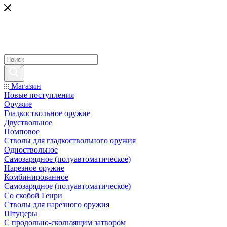
Магазин
Новые поступления
Оружие
Гладкоствольное оружие
Двуствольное
Помповое
Стволы для гладкоствольного оружия
Одноствольное
Самозарядное (полуавтоматическое)
Нарезное оружие
Комбинированное
Самозарядное (полуавтоматическое)
Со скобой Генри
Стволы для нарезного оружия
Штуцеры
С продольно-скользящим затвором