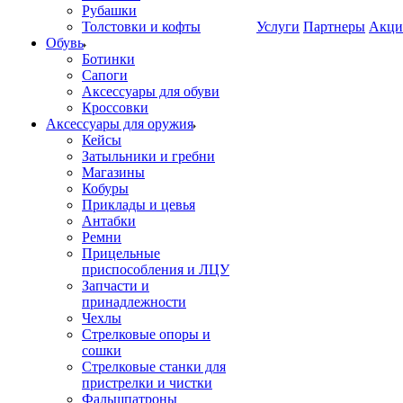
Рубашки
Толстовки и кофты
Услуги
Партнеры
Акци
Обувь
Ботинки
Сапоги
Аксессуары для обуви
Кроссовки
Аксессуары для оружия
Кейсы
Затыльники и гребни
Магазины
Кобуры
Приклады и цевья
Антабки
Ремни
Прицельные
приспособления и ЛЦУ
Запчасти и
принадлежности
Чехлы
Стрелковые опоры и
сошки
Стрелковые станки для
пристрелки и чистки
Фальшпатроны