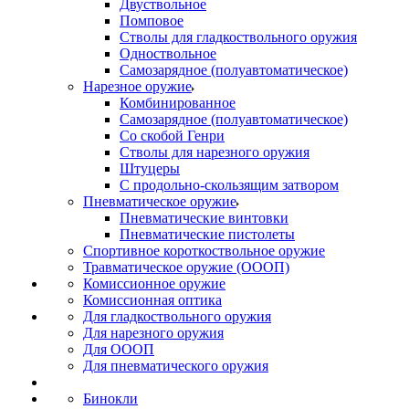
Двуствольное
Помповое
Стволы для гладкоствольного оружия
Одноствольное
Самозарядное (полуавтоматическое)
Нарезное оружие
Комбинированное
Самозарядное (полуавтоматическое)
Со скобой Генри
Стволы для нарезного оружия
Штуцеры
С продольно-скользящим затвором
Пневматическое оружие
Пневматические винтовки
Пневматические пистолеты
Спортивное короткоствольное оружие
Травматическое оружие (ОООП)
Комиссионное оружие
Комиссионная оптика
Для гладкоствольного оружия
Для нарезного оружия
Для ОООП
Для пневматического оружия
Бинокли