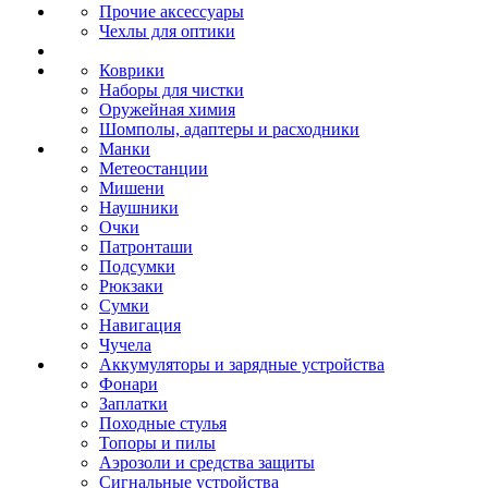
Прочие аксессуары
Чехлы для оптики
Коврики
Наборы для чистки
Оружейная химия
Шомполы, адаптеры и расходники
Манки
Метеостанции
Мишени
Наушники
Очки
Патронташи
Подсумки
Рюкзаки
Сумки
Навигация
Чучела
Аккумуляторы и зарядные устройства
Фонари
Заплатки
Походные стулья
Топоры и пилы
Аэрозоли и средства защиты
Сигнальные устройства