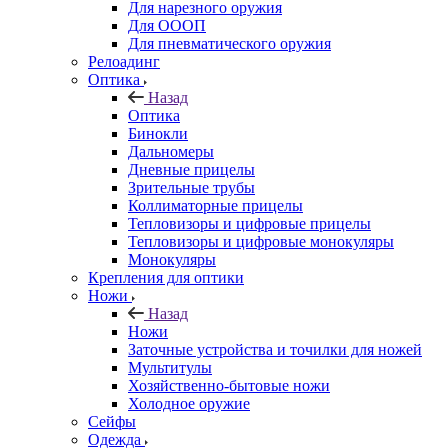
Для нарезного оружия
Для ОООП
Для пневматического оружия
Релоадинг
Оптика
Назад
Оптика
Бинокли
Дальномеры
Дневные прицелы
Зрительные трубы
Коллиматорные прицелы
Тепловизоры и цифровые прицелы
Тепловизоры и цифровые монокуляры
Монокуляры
Крепления для оптики
Ножи
Назад
Ножи
Заточные устройства и точилки для ножей
Мультитулы
Хозяйственно-бытовые ножи
Холодное оружие
Сейфы
Одежда