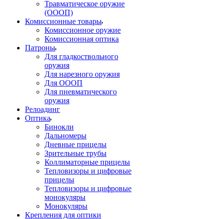
Травматическое оружие
(ОООП)
Комиссионные товары
Комиссионное оружие
Комиссионная оптика
Патроны
Для гладкоствольного
оружия
Для нарезного оружия
Для ОООП
Для пневматического
оружия
Релоадинг
Оптика
Бинокли
Дальномеры
Дневные прицелы
Зрительные трубы
Коллиматорные прицелы
Тепловизоры и цифровые
прицелы
Тепловизоры и цифровые
монокуляры
Монокуляры
Крепления для оптики