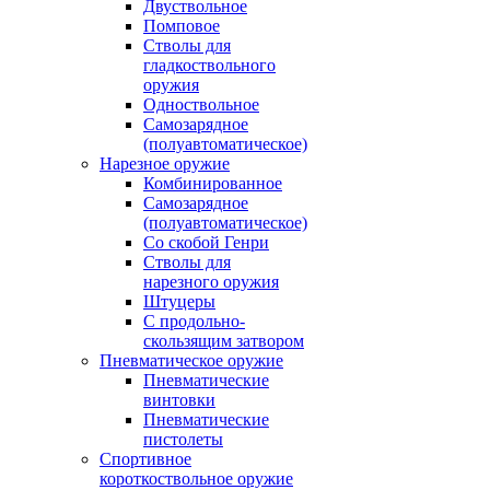
Двуствольное
Помповое
Стволы для
гладкоствольного
оружия
Одноствольное
Самозарядное
(полуавтоматическое)
Нарезное оружие
Комбинированное
Самозарядное
(полуавтоматическое)
Со скобой Генри
Стволы для
нарезного оружия
Штуцеры
С продольно-
скользящим затвором
Пневматическое оружие
Пневматические
винтовки
Пневматические
пистолеты
Спортивное
короткоствольное оружие