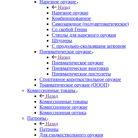
Нарезное оружие
Назад
Нарезное оружие
Комбинированное
Самозарядное (полуавтоматическое)
Со скобой Генри
Стволы для нарезного оружия
Штуцеры
С продольно-скользящим затвором
Пневматическое оружие
Назад
Пневматическое оружие
Пневматические винтовки
Пневматические пистолеты
Спортивное короткоствольное оружие
Травматическое оружие (ОООП)
Комиссионные товары
Назад
Комиссионные товары
Комиссионное оружие
Комиссионная оптика
Патроны
Назад
Патроны
Для гладкоствольного оружия