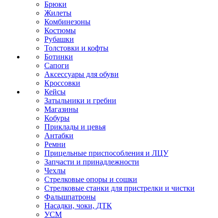
Брюки
Жилеты
Комбинезоны
Костюмы
Рубашки
Толстовки и кофты
Ботинки
Сапоги
Аксессуары для обуви
Кроссовки
Кейсы
Затыльники и гребни
Магазины
Кобуры
Приклады и цевья
Антабки
Ремни
Прицельные приспособления и ЛЦУ
Запчасти и принадлежности
Чехлы
Стрелковые опоры и сошки
Стрелковые станки для пристрелки и чистки
Фальшпатроны
Насадки, чоки, ДТК
УСМ