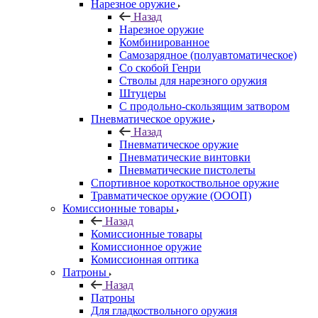
Нарезное оружие
Назад
Нарезное оружие
Комбинированное
Самозарядное (полуавтоматическое)
Со скобой Генри
Стволы для нарезного оружия
Штуцеры
С продольно-скользящим затвором
Пневматическое оружие
Назад
Пневматическое оружие
Пневматические винтовки
Пневматические пистолеты
Спортивное короткоствольное оружие
Травматическое оружие (ОООП)
Комиссионные товары
Назад
Комиссионные товары
Комиссионное оружие
Комиссионная оптика
Патроны
Назад
Патроны
Для гладкоствольного оружия