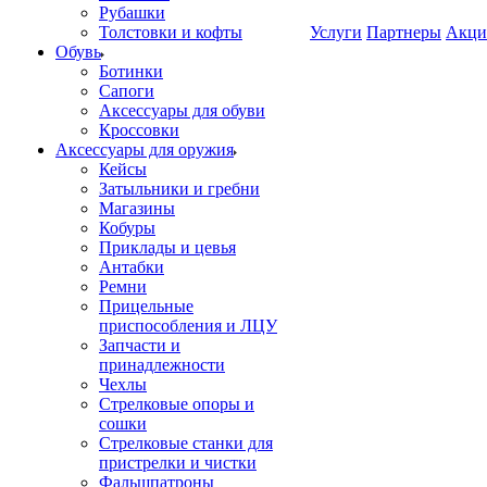
Рубашки
Толстовки и кофты
Услуги
Партнеры
Акци
Обувь
Ботинки
Сапоги
Аксессуары для обуви
Кроссовки
Аксессуары для оружия
Кейсы
Затыльники и гребни
Магазины
Кобуры
Приклады и цевья
Антабки
Ремни
Прицельные
приспособления и ЛЦУ
Запчасти и
принадлежности
Чехлы
Стрелковые опоры и
сошки
Стрелковые станки для
пристрелки и чистки
Фальшпатроны