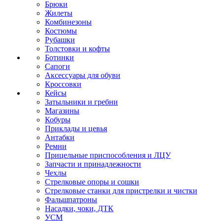
Брюки
Жилеты
Комбинезоны
Костюмы
Рубашки
Толстовки и кофты
Ботинки
Сапоги
Аксессуары для обуви
Кроссовки
Кейсы
Затыльники и гребни
Магазины
Кобуры
Приклады и цевья
Антабки
Ремни
Прицельные приспособления и ЛЦУ
Запчасти и принадлежности
Чехлы
Стрелковые опоры и сошки
Стрелковые станки для пристрелки и чистки
Фальшпатроны
Насадки, чоки, ДТК
УСМ