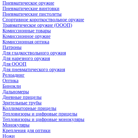
Пневматическое оружие
Пневматические винтовки
Пневматические пистолеты
Спортивное короткоствольное оружие
Травматическое оружие (ОООП)
Комиссионные товары
Комиссионное оружие
Комиссионная оптика
Патроны
Для гладкоствольного оружия
Для нарезного оружия
Для ОООП
Для пневматического оружия
Релоадинг
Оптика
Бинокли
Дальномеры
Дневные прицелы
Зрительные трубы
Коллиматорные прицелы
Тепловизоры и цифровые прицелы
Тепловизоры и цифровые монокуляры
Монокуляры
Крепления для оптики
Ножи