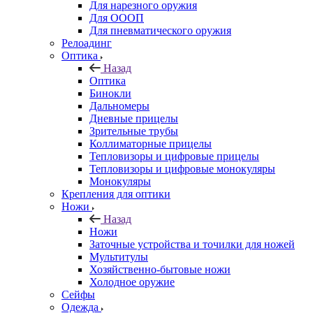
Для нарезного оружия
Для ОООП
Для пневматического оружия
Релоадинг
Оптика
Назад
Оптика
Бинокли
Дальномеры
Дневные прицелы
Зрительные трубы
Коллиматорные прицелы
Тепловизоры и цифровые прицелы
Тепловизоры и цифровые монокуляры
Монокуляры
Крепления для оптики
Ножи
Назад
Ножи
Заточные устройства и точилки для ножей
Мультитулы
Хозяйственно-бытовые ножи
Холодное оружие
Сейфы
Одежда