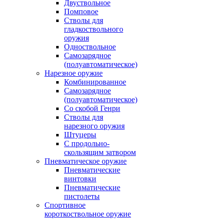
Двуствольное
Помповое
Стволы для
гладкоствольного
оружия
Одноствольное
Самозарядное
(полуавтоматическое)
Нарезное оружие
Комбинированное
Самозарядное
(полуавтоматическое)
Со скобой Генри
Стволы для
нарезного оружия
Штуцеры
С продольно-
скользящим затвором
Пневматическое оружие
Пневматические
винтовки
Пневматические
пистолеты
Спортивное
короткоствольное оружие