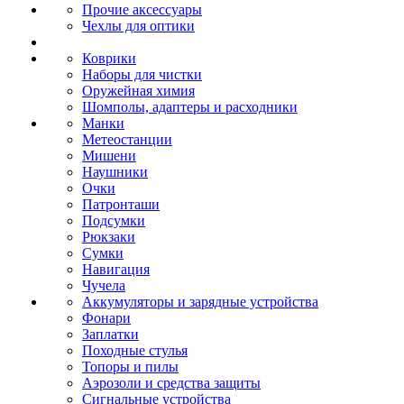
Прочие аксессуары
Чехлы для оптики
Коврики
Наборы для чистки
Оружейная химия
Шомполы, адаптеры и расходники
Манки
Метеостанции
Мишени
Наушники
Очки
Патронташи
Подсумки
Рюкзаки
Сумки
Навигация
Чучела
Аккумуляторы и зарядные устройства
Фонари
Заплатки
Походные стулья
Топоры и пилы
Аэрозоли и средства защиты
Сигнальные устройства