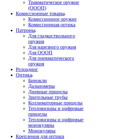
Травматическое оружие
(ОООП)
Комиссионные товары
Комиссионное оружие
Комиссионная оптика
Патроны
Для гладкоствольного
оружия
Для нарезного оружия
Для ОООП
Для пневматического
оружия
Релоадинг
Оптика
Бинокли
Дальномеры
Дневные прицелы
Зрительные трубы
Коллиматорные прицелы
Тепловизоры и цифровые
прицелы
Тепловизоры и цифровые
монокуляры
Монокуляры
Крепления для оптики