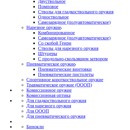
Двуствольное
Помповое
Стволы для гладкоствольного оружия
Одноствольное
Самозарядное (полуавтоматическое)
Нарезное оружие
Комбинированное
Самозарядное (полуавтоматическое)
Со скобой Генри
Стволы для нарезного оружия
Штуцеры
С продольно-скользящим затвором
Пневматическое оружие
Пневматические винтовки
Пневматические пистолеты
Спортивное короткоствольное оружие
Травматическое оружие (ОООП)
Комиссионное оружие
Комиссионная оптика
Для гладкоствольного оружия
Для нарезного оружия
Для ОООП
Для пневматического оружия
Бинокли