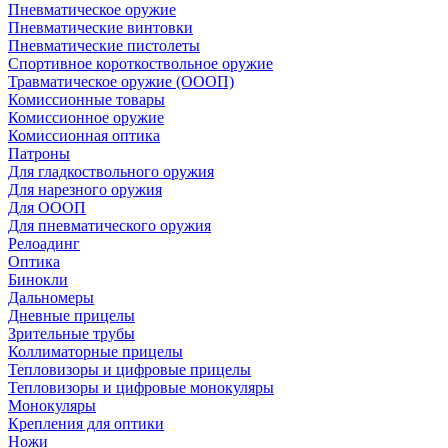
Пневматическое оружие
Пневматические винтовки
Пневматические пистолеты
Спортивное короткоствольное оружие
Травматическое оружие (ОООП)
Комиссионные товары
Комиссионное оружие
Комиссионная оптика
Патроны
Для гладкоствольного оружия
Для нарезного оружия
Для ОООП
Для пневматического оружия
Релоадинг
Оптика
Бинокли
Дальномеры
Дневные прицелы
Зрительные трубы
Коллиматорные прицелы
Тепловизоры и цифровые прицелы
Тепловизоры и цифровые монокуляры
Монокуляры
Крепления для оптики
Ножи