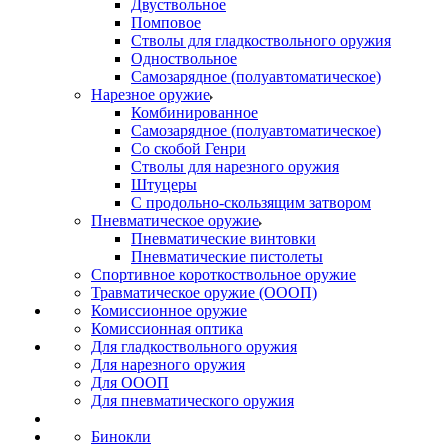
Двуствольное
Помповое
Стволы для гладкоствольного оружия
Одноствольное
Самозарядное (полуавтоматическое)
Нарезное оружие
Комбинированное
Самозарядное (полуавтоматическое)
Со скобой Генри
Стволы для нарезного оружия
Штуцеры
С продольно-скользящим затвором
Пневматическое оружие
Пневматические винтовки
Пневматические пистолеты
Спортивное короткоствольное оружие
Травматическое оружие (ОООП)
Комиссионное оружие
Комиссионная оптика
Для гладкоствольного оружия
Для нарезного оружия
Для ОООП
Для пневматического оружия
Бинокли