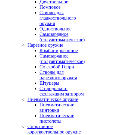
Двуствольное
Помповое
Стволы для
гладкоствольного
оружия
Одноствольное
Самозарядное
(полуавтоматическое)
Нарезное оружие
Комбинированное
Самозарядное
(полуавтоматическое)
Со скобой Генри
Стволы для
нарезного оружия
Штуцеры
С продольно-
скользящим затвором
Пневматическое оружие
Пневматические
винтовки
Пневматические
пистолеты
Спортивное
короткоствольное оружие