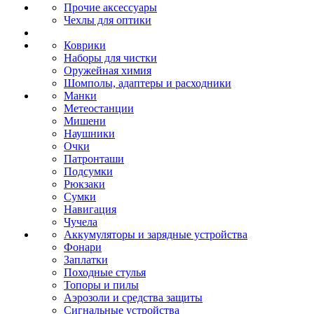
Прочие аксессуары
Чехлы для оптики
Коврики
Наборы для чистки
Оружейная химия
Шомполы, адаптеры и расходники
Манки
Метеостанции
Мишени
Наушники
Очки
Патронташи
Подсумки
Рюкзаки
Сумки
Навигация
Чучела
Аккумуляторы и зарядные устройства
Фонари
Заплатки
Походные стулья
Топоры и пилы
Аэрозоли и средства защиты
Сигнальные устройства