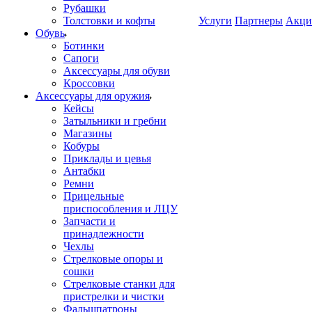
Рубашки
Толстовки и кофты
Услуги
Партнеры
Акци
Обувь
Ботинки
Сапоги
Аксессуары для обуви
Кроссовки
Аксессуары для оружия
Кейсы
Затыльники и гребни
Магазины
Кобуры
Приклады и цевья
Антабки
Ремни
Прицельные
приспособления и ЛЦУ
Запчасти и
принадлежности
Чехлы
Стрелковые опоры и
сошки
Стрелковые станки для
пристрелки и чистки
Фальшпатроны