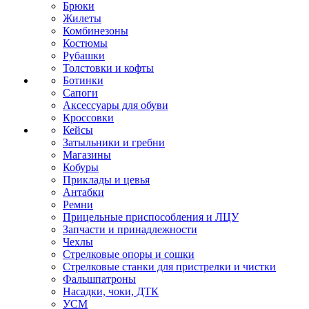
Брюки
Жилеты
Комбинезоны
Костюмы
Рубашки
Толстовки и кофты
Ботинки
Сапоги
Аксессуары для обуви
Кроссовки
Кейсы
Затыльники и гребни
Магазины
Кобуры
Приклады и цевья
Антабки
Ремни
Прицельные приспособления и ЛЦУ
Запчасти и принадлежности
Чехлы
Стрелковые опоры и сошки
Стрелковые станки для пристрелки и чистки
Фальшпатроны
Насадки, чоки, ДТК
УСМ