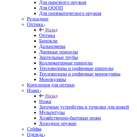
Для нарезного оружия
Для ОООП
Для пневматического оружия
Релоадинг
Оптика
Назад
Оптика
Бинокли
Дальномеры
Дневные прицелы
Зрительные трубы
Коллиматорные прицелы
Тепловизоры и цифровые прицелы
Тепловизоры и цифровые монокуляры
Монокуляры
Крепления для оптики
Ножи
Назад
Ножи
Заточные устройства и точилки для ножей
Мультитулы
Хозяйственно-бытовые ножи
Холодное оружие
Сейфы
Одежда