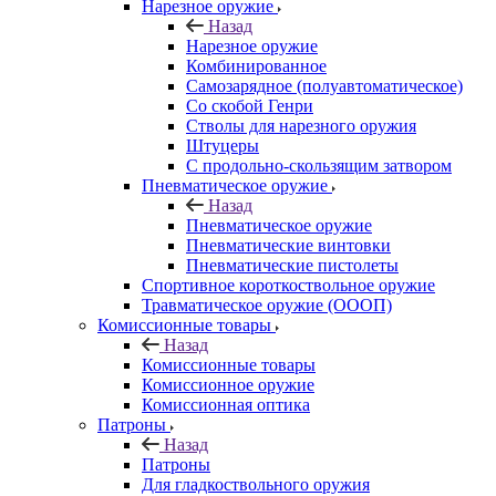
Нарезное оружие
Назад
Нарезное оружие
Комбинированное
Самозарядное (полуавтоматическое)
Со скобой Генри
Стволы для нарезного оружия
Штуцеры
С продольно-скользящим затвором
Пневматическое оружие
Назад
Пневматическое оружие
Пневматические винтовки
Пневматические пистолеты
Спортивное короткоствольное оружие
Травматическое оружие (ОООП)
Комиссионные товары
Назад
Комиссионные товары
Комиссионное оружие
Комиссионная оптика
Патроны
Назад
Патроны
Для гладкоствольного оружия