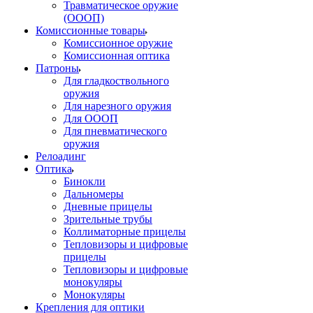
Травматическое оружие
(ОООП)
Комиссионные товары
Комиссионное оружие
Комиссионная оптика
Патроны
Для гладкоствольного
оружия
Для нарезного оружия
Для ОООП
Для пневматического
оружия
Релоадинг
Оптика
Бинокли
Дальномеры
Дневные прицелы
Зрительные трубы
Коллиматорные прицелы
Тепловизоры и цифровые
прицелы
Тепловизоры и цифровые
монокуляры
Монокуляры
Крепления для оптики