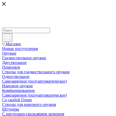
Магазин
Новые поступления
Оружие
Гладкоствольное оружие
Двуствольное
Помповое
Стволы для гладкоствольного оружия
Одноствольное
Самозарядное (полуавтоматическое)
Нарезное оружие
Комбинированное
Самозарядное (полуавтоматическое)
Со скобой Генри
Стволы для нарезного оружия
Штуцеры
С продольно-скользящим затвором