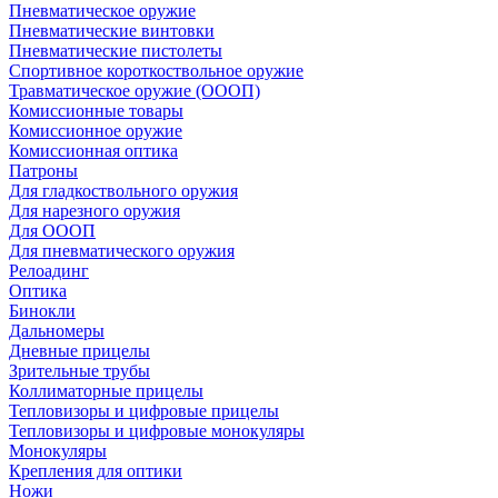
Пневматическое оружие
Пневматические винтовки
Пневматические пистолеты
Спортивное короткоствольное оружие
Травматическое оружие (ОООП)
Комиссионные товары
Комиссионное оружие
Комиссионная оптика
Патроны
Для гладкоствольного оружия
Для нарезного оружия
Для ОООП
Для пневматического оружия
Релоадинг
Оптика
Бинокли
Дальномеры
Дневные прицелы
Зрительные трубы
Коллиматорные прицелы
Тепловизоры и цифровые прицелы
Тепловизоры и цифровые монокуляры
Монокуляры
Крепления для оптики
Ножи