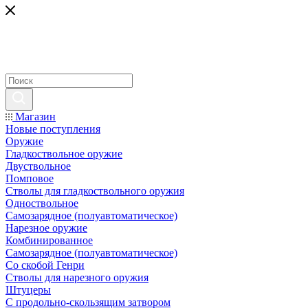
Магазин
Новые поступления
Оружие
Гладкоствольное оружие
Двуствольное
Помповое
Стволы для гладкоствольного оружия
Одноствольное
Самозарядное (полуавтоматическое)
Нарезное оружие
Комбинированное
Самозарядное (полуавтоматическое)
Со скобой Генри
Стволы для нарезного оружия
Штуцеры
С продольно-скользящим затвором