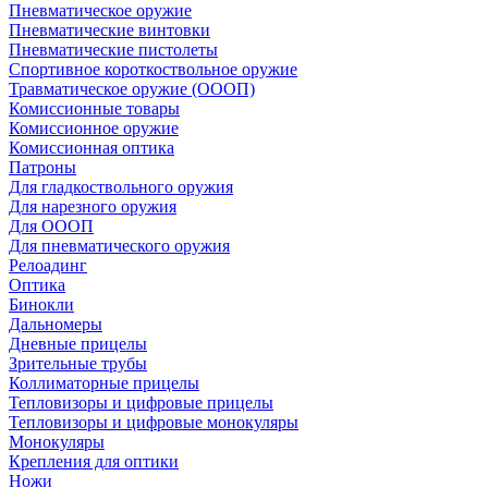
Пневматическое оружие
Пневматические винтовки
Пневматические пистолеты
Спортивное короткоствольное оружие
Травматическое оружие (ОООП)
Комиссионные товары
Комиссионное оружие
Комиссионная оптика
Патроны
Для гладкоствольного оружия
Для нарезного оружия
Для ОООП
Для пневматического оружия
Релоадинг
Оптика
Бинокли
Дальномеры
Дневные прицелы
Зрительные трубы
Коллиматорные прицелы
Тепловизоры и цифровые прицелы
Тепловизоры и цифровые монокуляры
Монокуляры
Крепления для оптики
Ножи