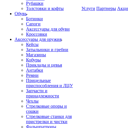
Рубашки
Толстовки и кофты
Услуги
Партнеры
Акци
Обувь
Ботинки
Сапоги
Аксессуары для обуви
Кроссовки
Аксессуары для оружия
Кейсы
Затыльники и гребни
Магазины
Кобуры
Приклады и цевья
Антабки
Ремни
Прицельные
приспособления и ЛЦУ
Запчасти и
принадлежности
Чехлы
Стрелковые опоры и
сошки
Стрелковые станки для
пристрелки и чистки
Фальшпатроны