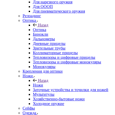
Для нарезного оружия
Для ОООП
Для пневматического оружия
Релоадинг
Оптика
Назад
Оптика
Бинокли
Дальномеры
Дневные прицелы
Зрительные трубы
Коллиматорные прицелы
Тепловизоры и цифровые прицелы
Тепловизоры и цифровые монокуляры
Монокуляры
Крепления для оптики
Ножи
Назад
Ножи
Заточные устройства и точилки для ножей
Мультитулы
Хозяйственно-бытовые ножи
Холодное оружие
Сейфы
Одежда