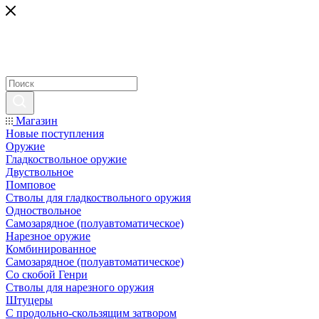
Магазин
Новые поступления
Оружие
Гладкоствольное оружие
Двуствольное
Помповое
Стволы для гладкоствольного оружия
Одноствольное
Самозарядное (полуавтоматическое)
Нарезное оружие
Комбинированное
Самозарядное (полуавтоматическое)
Со скобой Генри
Стволы для нарезного оружия
Штуцеры
С продольно-скользящим затвором