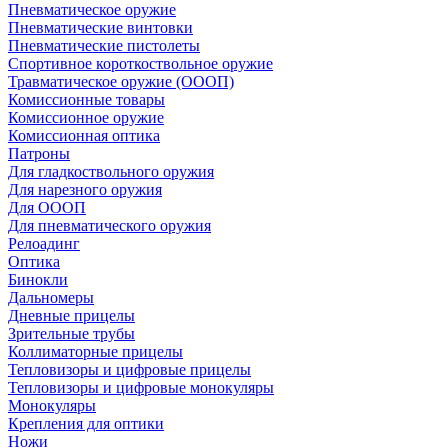
Пневматическое оружие
Пневматические винтовки
Пневматические пистолеты
Спортивное короткоствольное оружие
Травматическое оружие (ОООП)
Комиссионные товары
Комиссионное оружие
Комиссионная оптика
Патроны
Для гладкоствольного оружия
Для нарезного оружия
Для ОООП
Для пневматического оружия
Релоадинг
Оптика
Бинокли
Дальномеры
Дневные прицелы
Зрительные трубы
Коллиматорные прицелы
Тепловизоры и цифровые прицелы
Тепловизоры и цифровые монокуляры
Монокуляры
Крепления для оптики
Ножи