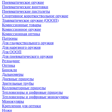
Пневматическое оружие
Пневматические винтовки
Пневматические пистолеты
Спортивное короткоствольное оружие
Травматическое оружие (ОООП)
Комиссионные товары
Комиссионное оружие
Комиссионная оптика
Патроны
Для гладкоствольного оружия
Для нарезного оружия
Для ОООП
Для пневматического оружия
Релоадинг
Оптика
Бинокли
Дальномеры
Дневные прицелы
Зрительные трубы
Коллиматорные прицелы
Тепловизоры и цифровые прицелы
Тепловизоры и цифровые монокуляры
Монокуляры
Крепления для оптики
Ножи