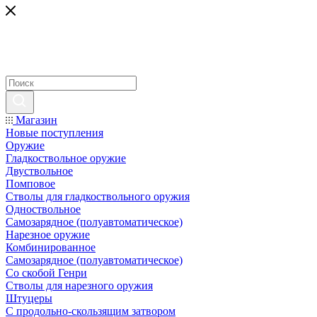
Магазин
Новые поступления
Оружие
Гладкоствольное оружие
Двуствольное
Помповое
Стволы для гладкоствольного оружия
Одноствольное
Самозарядное (полуавтоматическое)
Нарезное оружие
Комбинированное
Самозарядное (полуавтоматическое)
Со скобой Генри
Стволы для нарезного оружия
Штуцеры
С продольно-скользящим затвором