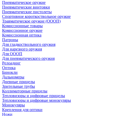
Пневматическое оружие
Пневматические винтовки
Пневматические пистолеты
Спортивное короткоствольное оружие
Травматическое оружие (ОООП)
Комиссионные товары
Комиссионное оружие
Комиссионная оптика
Патроны
Для гладкоствольного оружия
Для нарезного оружия
Для ОООП
Для пневматического оружия
Релоадинг
Оптика
Бинокли
Дальномеры
Дневные прицелы
Зрительные трубы
Коллиматорные прицелы
Тепловизоры и цифровые прицелы
Тепловизоры и цифровые монокуляры
Монокуляры
Крепления для оптики
Ножи