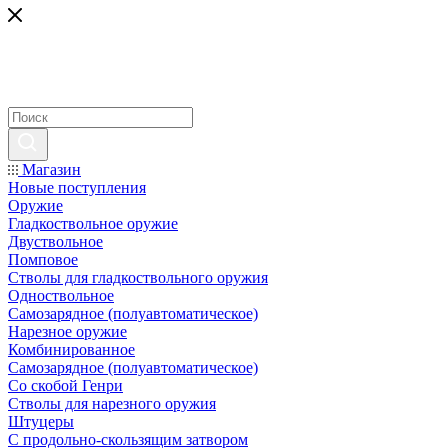
Магазин
Новые поступления
Оружие
Гладкоствольное оружие
Двуствольное
Помповое
Стволы для гладкоствольного оружия
Одноствольное
Самозарядное (полуавтоматическое)
Нарезное оружие
Комбинированное
Самозарядное (полуавтоматическое)
Со скобой Генри
Стволы для нарезного оружия
Штуцеры
С продольно-скользящим затвором