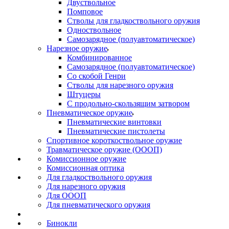
Двуствольное
Помповое
Стволы для гладкоствольного оружия
Одноствольное
Самозарядное (полуавтоматическое)
Нарезное оружие
Комбинированное
Самозарядное (полуавтоматическое)
Со скобой Генри
Стволы для нарезного оружия
Штуцеры
С продольно-скользящим затвором
Пневматическое оружие
Пневматические винтовки
Пневматические пистолеты
Спортивное короткоствольное оружие
Травматическое оружие (ОООП)
Комиссионное оружие
Комиссионная оптика
Для гладкоствольного оружия
Для нарезного оружия
Для ОООП
Для пневматического оружия
Бинокли