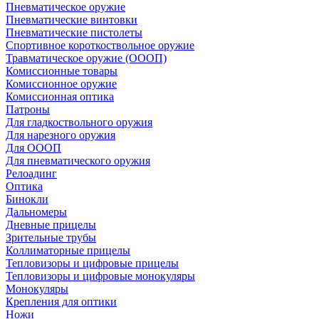
Пневматическое оружие
Пневматические винтовки
Пневматические пистолеты
Спортивное короткоствольное оружие
Травматическое оружие (ОООП)
Комиссионные товары
Комиссионное оружие
Комиссионная оптика
Патроны
Для гладкоствольного оружия
Для нарезного оружия
Для ОООП
Для пневматического оружия
Релоадинг
Оптика
Бинокли
Дальномеры
Дневные прицелы
Зрительные трубы
Коллиматорные прицелы
Тепловизоры и цифровые прицелы
Тепловизоры и цифровые монокуляры
Монокуляры
Крепления для оптики
Ножи