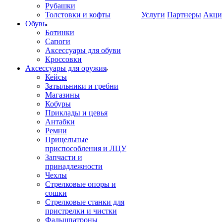
Рубашки
Толстовки и кофты
Услуги
Партнеры
Акци
Обувь
Ботинки
Сапоги
Аксессуары для обуви
Кроссовки
Аксессуары для оружия
Кейсы
Затыльники и гребни
Магазины
Кобуры
Приклады и цевья
Антабки
Ремни
Прицельные
приспособления и ЛЦУ
Запчасти и
принадлежности
Чехлы
Стрелковые опоры и
сошки
Стрелковые станки для
пристрелки и чистки
Фальшпатроны