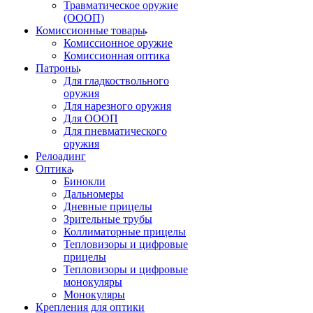
Травматическое оружие
(ОООП)
Комиссионные товары
Комиссионное оружие
Комиссионная оптика
Патроны
Для гладкоствольного
оружия
Для нарезного оружия
Для ОООП
Для пневматического
оружия
Релоадинг
Оптика
Бинокли
Дальномеры
Дневные прицелы
Зрительные трубы
Коллиматорные прицелы
Тепловизоры и цифровые
прицелы
Тепловизоры и цифровые
монокуляры
Монокуляры
Крепления для оптики