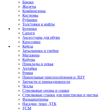
Брюки
Жилеты
Комбинезоны
Костюмы
Рубашки
Толстовки и кофты
Ботинки
Сапоги
Аксессуары для обуви
Кроссовки
Кейсы
Затыльники и гребни
Магазины
Кобуры
Приклады и цевья
Антабки
Ремни
Прицельные приспособления и ЛЦУ
Запчасти и принадлежности
Чехлы
Стрелковые опоры и сошки
Стрелковые станки для пристрелки и чистки
Фальшпатроны
Насадки, чоки, ДТК
УСМ