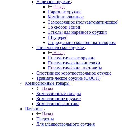
Нарезное оружие
Назад
Нарезное оружие
Комбинированное
Самозарядное (полуавтоматическое)
Со скобой Генри
Стволы для нарезного оружия
Штуцеры
С продольно-скользящим затвором
Пневматическое оружие
Назад
Пневматическое оружие
Пневматические винтовки
Пневматические пистолеты
Спортивное короткоствольное оружие
Травматическое оружие (ОООП)
Комиссионные товары
Назад
Комиссионные товары
Комиссионное оружие
Комиссионная оптика
Патроны
Назад
Патроны
Для гладкоствольного оружия