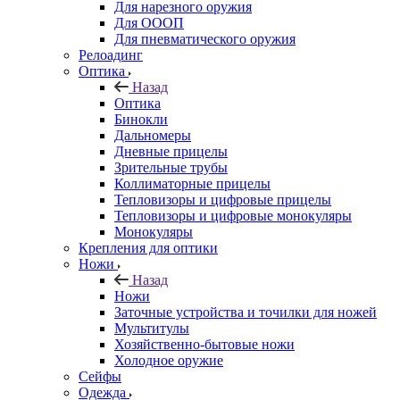
Для нарезного оружия
Для ОООП
Для пневматического оружия
Релоадинг
Оптика
Назад
Оптика
Бинокли
Дальномеры
Дневные прицелы
Зрительные трубы
Коллиматорные прицелы
Тепловизоры и цифровые прицелы
Тепловизоры и цифровые монокуляры
Монокуляры
Крепления для оптики
Ножи
Назад
Ножи
Заточные устройства и точилки для ножей
Мультитулы
Хозяйственно-бытовые ножи
Холодное оружие
Сейфы
Одежда