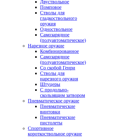
Двуствольное
Помповое
Стволы для
гладкоствольного
оружия
Одноствольное
Самозарядное
(полуавтоматическое)
Нарезное оружие
Комбинированное
Самозарядное
(полуавтоматическое)
Со скобой Генри
Стволы для
нарезного оружия
Штуцеры
С продольно-
скользящим затвором
Пневматическое оружие
Пневматические
винтовки
Пневматические
пистолеты
Спортивное
короткоствольное оружие