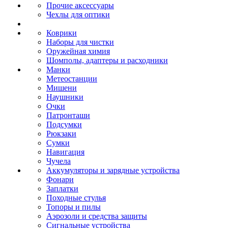
Прочие аксессуары
Чехлы для оптики
Коврики
Наборы для чистки
Оружейная химия
Шомполы, адаптеры и расходники
Манки
Метеостанции
Мишени
Наушники
Очки
Патронташи
Подсумки
Рюкзаки
Сумки
Навигация
Чучела
Аккумуляторы и зарядные устройства
Фонари
Заплатки
Походные стулья
Топоры и пилы
Аэрозоли и средства защиты
Сигнальные устройства