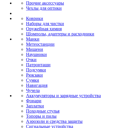
Прочие аксессуары
Чехлы для оптики
Коврики
Наборы для чистки
Оружейная химия
Шомполы, адаптеры и расходники
Манки
Метеостанции
Мишени
Наушники
Очки
Патронташи
Подсумки
Рюкзаки
Сумки
Навигация
Чучела
Аккумуляторы и зарядные устройства
Фонари
Заплатки
Походные стулья
Топоры и пилы
Аэрозоли и средства защиты
Сигнальные устройства