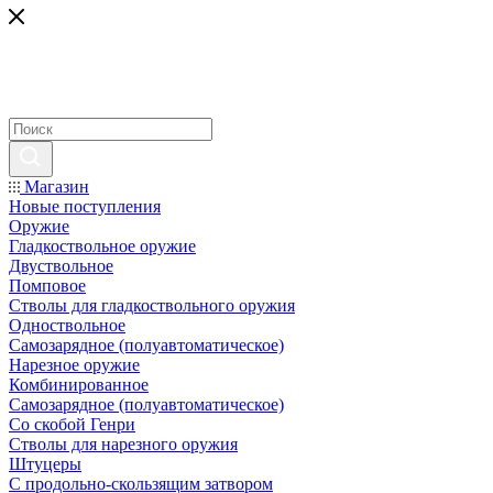
Магазин
Новые поступления
Оружие
Гладкоствольное оружие
Двуствольное
Помповое
Стволы для гладкоствольного оружия
Одноствольное
Самозарядное (полуавтоматическое)
Нарезное оружие
Комбинированное
Самозарядное (полуавтоматическое)
Со скобой Генри
Стволы для нарезного оружия
Штуцеры
С продольно-скользящим затвором