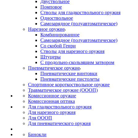
Двуствольное
Помповое
Стволы для гладкоствольного оружия
Одноствольное
Самозарядное (полуавтоматическое)
Нарезное оружие
Комбинированное
Самозарядное (полуавтоматическое)
Со скобой Генри
Стволы для нарезного оружия
Штуцеры
С продольно-скользящим затвором
Пневматическое оружие
Пневматические винтовки
Пневматические пистолеты
Спортивное короткоствольное оружие
Травматическое оружие (ОООП)
Комиссионное оружие
Комиссионная оптика
Для гладкоствольного оружия
Для нарезного оружия
Для ОООП
Для пневматического оружия
Бинокли