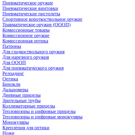
Пневматическое оружие
Пневматические винтовки
Пневматические пистолеты
Спортивное короткоствольное оружие
Травматическое оружие (ОООП)
Комиссионные товары
Комиссионное оружие
Комиссионная оптика
Патроны
Для гладкоствольного оружия
Для нарезного оружия
Для ОООП
Для пневматического оружия
Релоадинг
Оптика
Бинокли
Дальномеры
Дневные прицелы
Зрительные трубы
Коллиматорные прицелы
Тепловизоры и цифровые прицелы
Тепловизоры и цифровые монокуляры
Монокуляры
Крепления для оптики
Ножи