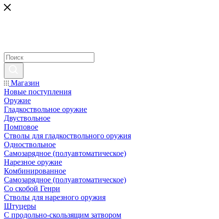
Магазин
Новые поступления
Оружие
Гладкоствольное оружие
Двуствольное
Помповое
Стволы для гладкоствольного оружия
Одноствольное
Самозарядное (полуавтоматическое)
Нарезное оружие
Комбинированное
Самозарядное (полуавтоматическое)
Со скобой Генри
Стволы для нарезного оружия
Штуцеры
С продольно-скользящим затвором