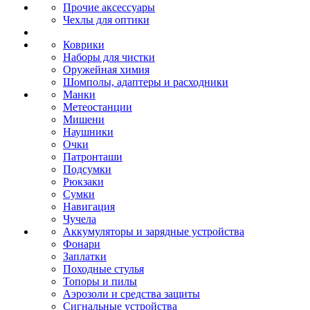
Прочие аксессуары
Чехлы для оптики
Коврики
Наборы для чистки
Оружейная химия
Шомполы, адаптеры и расходники
Манки
Метеостанции
Мишени
Наушники
Очки
Патронташи
Подсумки
Рюкзаки
Сумки
Навигация
Чучела
Аккумуляторы и зарядные устройства
Фонари
Заплатки
Походные стулья
Топоры и пилы
Аэрозоли и средства защиты
Сигнальные устройства