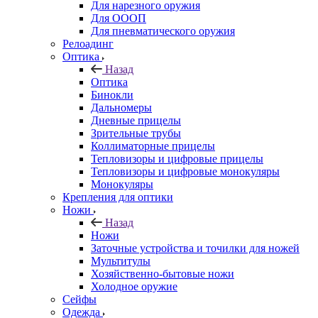
Для нарезного оружия
Для ОООП
Для пневматического оружия
Релоадинг
Оптика
Назад
Оптика
Бинокли
Дальномеры
Дневные прицелы
Зрительные трубы
Коллиматорные прицелы
Тепловизоры и цифровые прицелы
Тепловизоры и цифровые монокуляры
Монокуляры
Крепления для оптики
Ножи
Назад
Ножи
Заточные устройства и точилки для ножей
Мультитулы
Хозяйственно-бытовые ножи
Холодное оружие
Сейфы
Одежда