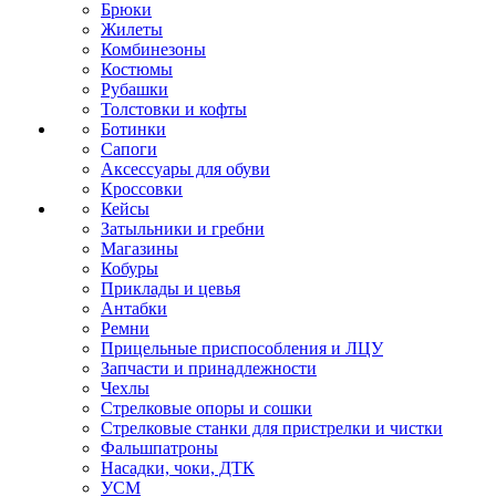
Брюки
Жилеты
Комбинезоны
Костюмы
Рубашки
Толстовки и кофты
Ботинки
Сапоги
Аксессуары для обуви
Кроссовки
Кейсы
Затыльники и гребни
Магазины
Кобуры
Приклады и цевья
Антабки
Ремни
Прицельные приспособления и ЛЦУ
Запчасти и принадлежности
Чехлы
Стрелковые опоры и сошки
Стрелковые станки для пристрелки и чистки
Фальшпатроны
Насадки, чоки, ДТК
УСМ