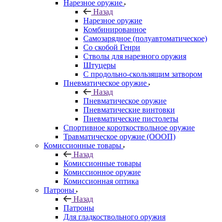
Нарезное оружие
Назад
Нарезное оружие
Комбинированное
Самозарядное (полуавтоматическое)
Со скобой Генри
Стволы для нарезного оружия
Штуцеры
С продольно-скользящим затвором
Пневматическое оружие
Назад
Пневматическое оружие
Пневматические винтовки
Пневматические пистолеты
Спортивное короткоствольное оружие
Травматическое оружие (ОООП)
Комиссионные товары
Назад
Комиссионные товары
Комиссионное оружие
Комиссионная оптика
Патроны
Назад
Патроны
Для гладкоствольного оружия