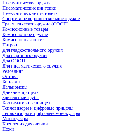
Пневматическое оружие
Пневматические винтовки
Пневматические пистолеты
Спортивное короткоствольное оружие
Травматическое оружие (ОООП)
Комиссионные товары
Комиссионное оружие
Комиссионная оптика
Патроны
Для гладкоствольного оружия
Для нарезного оружия
Для ОООП
Для пневматического оружия
Релоадинг
Оптика
Бинокли
Дальномеры
Дневные прицелы
Зрительные трубы
Коллиматорные прицелы
Тепловизоры и цифровые прицелы
Тепловизоры и цифровые монокуляры
Монокуляры
Крепления для оптики
Ножи