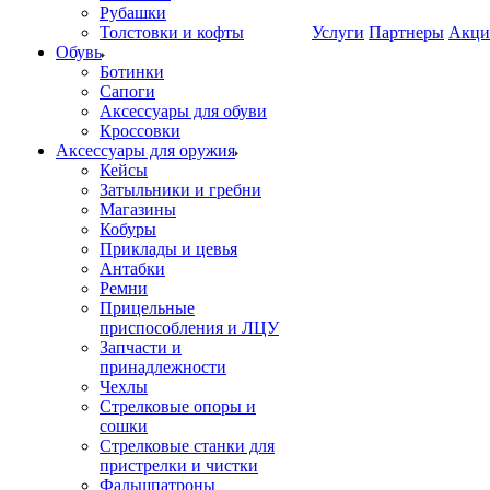
Рубашки
Толстовки и кофты
Услуги
Партнеры
Акци
Обувь
Ботинки
Сапоги
Аксессуары для обуви
Кроссовки
Аксессуары для оружия
Кейсы
Затыльники и гребни
Магазины
Кобуры
Приклады и цевья
Антабки
Ремни
Прицельные
приспособления и ЛЦУ
Запчасти и
принадлежности
Чехлы
Стрелковые опоры и
сошки
Стрелковые станки для
пристрелки и чистки
Фальшпатроны