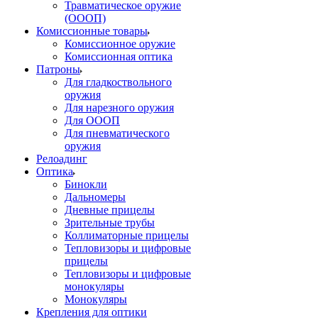
Травматическое оружие
(ОООП)
Комиссионные товары
Комиссионное оружие
Комиссионная оптика
Патроны
Для гладкоствольного
оружия
Для нарезного оружия
Для ОООП
Для пневматического
оружия
Релоадинг
Оптика
Бинокли
Дальномеры
Дневные прицелы
Зрительные трубы
Коллиматорные прицелы
Тепловизоры и цифровые
прицелы
Тепловизоры и цифровые
монокуляры
Монокуляры
Крепления для оптики