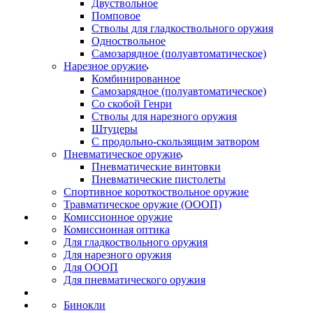
Двуствольное
Помповое
Стволы для гладкоствольного оружия
Одноствольное
Самозарядное (полуавтоматическое)
Нарезное оружие
Комбинированное
Самозарядное (полуавтоматическое)
Со скобой Генри
Стволы для нарезного оружия
Штуцеры
С продольно-скользящим затвором
Пневматическое оружие
Пневматические винтовки
Пневматические пистолеты
Спортивное короткоствольное оружие
Травматическое оружие (ОООП)
Комиссионное оружие
Комиссионная оптика
Для гладкоствольного оружия
Для нарезного оружия
Для ОООП
Для пневматического оружия
Бинокли