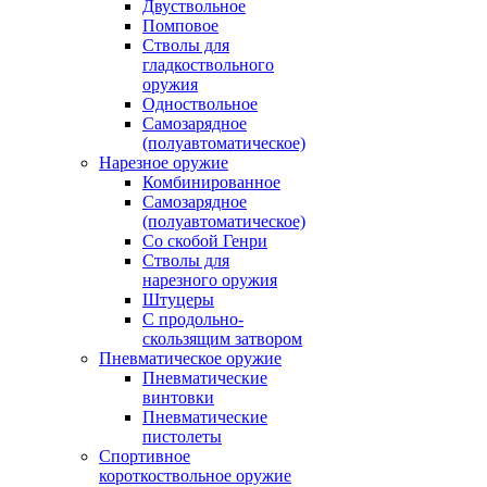
Двуствольное
Помповое
Стволы для
гладкоствольного
оружия
Одноствольное
Самозарядное
(полуавтоматическое)
Нарезное оружие
Комбинированное
Самозарядное
(полуавтоматическое)
Со скобой Генри
Стволы для
нарезного оружия
Штуцеры
С продольно-
скользящим затвором
Пневматическое оружие
Пневматические
винтовки
Пневматические
пистолеты
Спортивное
короткоствольное оружие