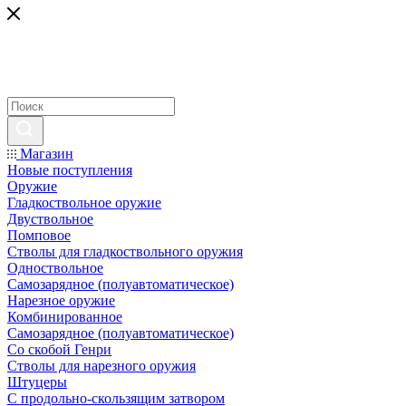
Магазин
Новые поступления
Оружие
Гладкоствольное оружие
Двуствольное
Помповое
Стволы для гладкоствольного оружия
Одноствольное
Самозарядное (полуавтоматическое)
Нарезное оружие
Комбинированное
Самозарядное (полуавтоматическое)
Со скобой Генри
Стволы для нарезного оружия
Штуцеры
С продольно-скользящим затвором