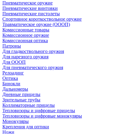
Пневматическое оружие
Пневматические винтовки
Пневматические пистолеты
Спортивное короткоствольное оружие
Травматическое оружие (ОООП)
Комиссионные товары
Комиссионное оружие
Комиссионная оптика
Патроны
Для гладкоствольного оружия
Для нарезного оружия
Для ОООП
Для пневматического оружия
Релоадинг
Оптика
Бинокли
Дальномеры
Дневные прицелы
Зрительные трубы
Коллиматорные прицелы
Тепловизоры и цифровые прицелы
Тепловизоры и цифровые монокуляры
Монокуляры
Крепления для оптики
Ножи