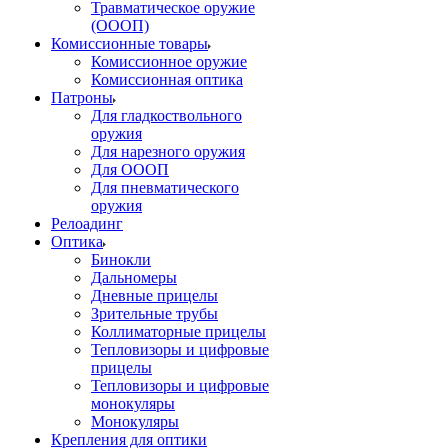
Травматическое оружие
(ОООП)
Комиссионные товары
Комиссионное оружие
Комиссионная оптика
Патроны
Для гладкоствольного
оружия
Для нарезного оружия
Для ОООП
Для пневматического
оружия
Релоадинг
Оптика
Бинокли
Дальномеры
Дневные прицелы
Зрительные трубы
Коллиматорные прицелы
Тепловизоры и цифровые
прицелы
Тепловизоры и цифровые
монокуляры
Монокуляры
Крепления для оптики