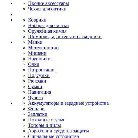
Прочие аксессуары
Чехлы для оптики
Коврики
Наборы для чистки
Оружейная химия
Шомполы, адаптеры и расходники
Манки
Метеостанции
Мишени
Наушники
Очки
Патронташи
Подсумки
Рюкзаки
Сумки
Навигация
Чучела
Аккумуляторы и зарядные устройства
Фонари
Заплатки
Походные стулья
Топоры и пилы
Аэрозоли и средства защиты
Сигнальные устройства