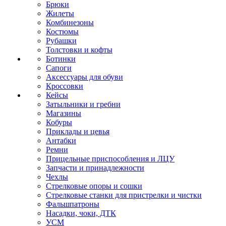
Брюки
Жилеты
Комбинезоны
Костюмы
Рубашки
Толстовки и кофты
Ботинки
Сапоги
Аксессуары для обуви
Кроссовки
Кейсы
Затыльники и гребни
Магазины
Кобуры
Приклады и цевья
Антабки
Ремни
Прицельные приспособления и ЛЦУ
Запчасти и принадлежности
Чехлы
Стрелковые опоры и сошки
Стрелковые станки для пристрелки и чистки
Фальшпатроны
Насадки, чоки, ДТК
УСМ