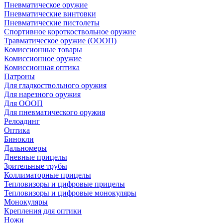
Пневматическое оружие
Пневматические винтовки
Пневматические пистолеты
Спортивное короткоствольное оружие
Травматическое оружие (ОООП)
Комиссионные товары
Комиссионное оружие
Комиссионная оптика
Патроны
Для гладкоствольного оружия
Для нарезного оружия
Для ОООП
Для пневматического оружия
Релоадинг
Оптика
Бинокли
Дальномеры
Дневные прицелы
Зрительные трубы
Коллиматорные прицелы
Тепловизоры и цифровые прицелы
Тепловизоры и цифровые монокуляры
Монокуляры
Крепления для оптики
Ножи