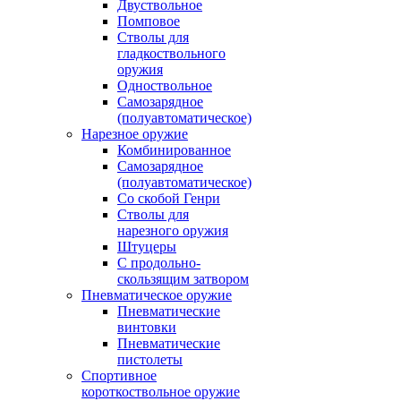
Двуствольное
Помповое
Стволы для
гладкоствольного
оружия
Одноствольное
Самозарядное
(полуавтоматическое)
Нарезное оружие
Комбинированное
Самозарядное
(полуавтоматическое)
Со скобой Генри
Стволы для
нарезного оружия
Штуцеры
С продольно-
скользящим затвором
Пневматическое оружие
Пневматические
винтовки
Пневматические
пистолеты
Спортивное
короткоствольное оружие