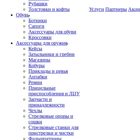
Рубашки
Толстовки и кофты
Услуги
Партнеры
Акци
Обувь
Ботинки
Сапоги
Аксессуары для обуви
Кроссовки
Аксессуары для оружия
Кейсы
Затыльники и гребни
Магазины
Кобуры
Приклады и цевья
Антабки
Ремни
Прицельные
приспособления и ЛЦУ
Запчасти и
принадлежности
Чехлы
Стрелковые опоры и
сошки
Стрелковые станки для
пристрелки и чистки
Фальшпатроны