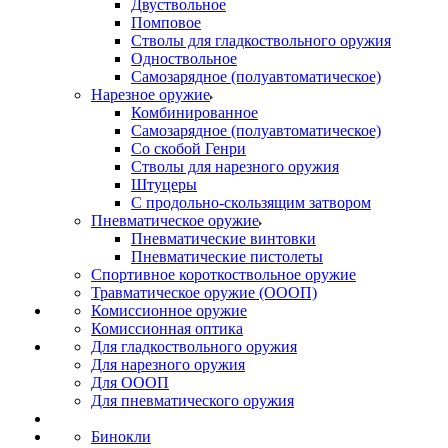
Двуствольное
Помповое
Стволы для гладкоствольного оружия
Одноствольное
Самозарядное (полуавтоматическое)
Нарезное оружие
Комбинированное
Самозарядное (полуавтоматическое)
Со скобой Генри
Стволы для нарезного оружия
Штуцеры
С продольно-скользящим затвором
Пневматическое оружие
Пневматические винтовки
Пневматические пистолеты
Спортивное короткоствольное оружие
Травматическое оружие (ОООП)
Комиссионное оружие
Комиссионная оптика
Для гладкоствольного оружия
Для нарезного оружия
Для ОООП
Для пневматического оружия
Бинокли