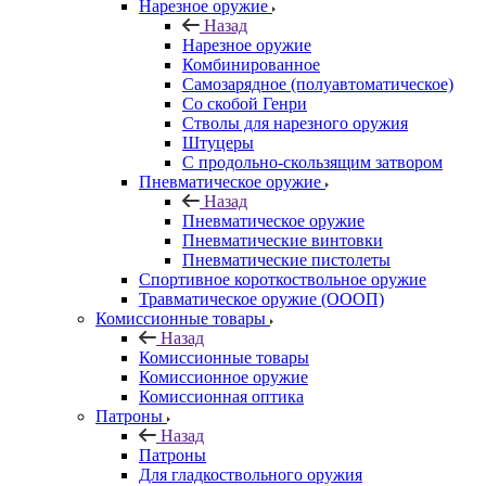
Нарезное оружие
Назад
Нарезное оружие
Комбинированное
Самозарядное (полуавтоматическое)
Со скобой Генри
Стволы для нарезного оружия
Штуцеры
С продольно-скользящим затвором
Пневматическое оружие
Назад
Пневматическое оружие
Пневматические винтовки
Пневматические пистолеты
Спортивное короткоствольное оружие
Травматическое оружие (ОООП)
Комиссионные товары
Назад
Комиссионные товары
Комиссионное оружие
Комиссионная оптика
Патроны
Назад
Патроны
Для гладкоствольного оружия