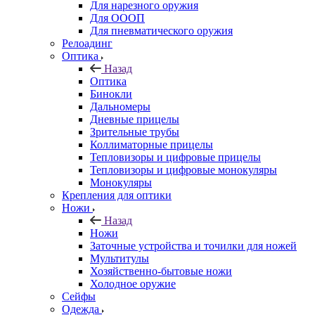
Для нарезного оружия
Для ОООП
Для пневматического оружия
Релоадинг
Оптика
Назад
Оптика
Бинокли
Дальномеры
Дневные прицелы
Зрительные трубы
Коллиматорные прицелы
Тепловизоры и цифровые прицелы
Тепловизоры и цифровые монокуляры
Монокуляры
Крепления для оптики
Ножи
Назад
Ножи
Заточные устройства и точилки для ножей
Мультитулы
Хозяйственно-бытовые ножи
Холодное оружие
Сейфы
Одежда