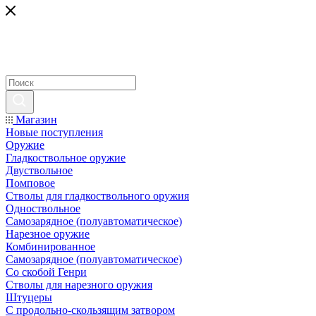
Магазин
Новые поступления
Оружие
Гладкоствольное оружие
Двуствольное
Помповое
Стволы для гладкоствольного оружия
Одноствольное
Самозарядное (полуавтоматическое)
Нарезное оружие
Комбинированное
Самозарядное (полуавтоматическое)
Со скобой Генри
Стволы для нарезного оружия
Штуцеры
С продольно-скользящим затвором