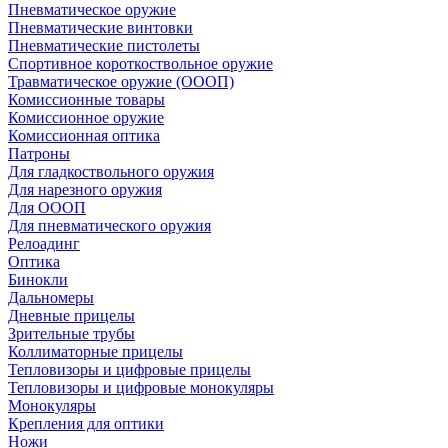
Пневматическое оружие
Пневматические винтовки
Пневматические пистолеты
Спортивное короткоствольное оружие
Травматическое оружие (ОООП)
Комиссионные товары
Комиссионное оружие
Комиссионная оптика
Патроны
Для гладкоствольного оружия
Для нарезного оружия
Для ОООП
Для пневматического оружия
Релоадинг
Оптика
Бинокли
Дальномеры
Дневные прицелы
Зрительные трубы
Коллиматорные прицелы
Тепловизоры и цифровые прицелы
Тепловизоры и цифровые монокуляры
Монокуляры
Крепления для оптики
Ножи