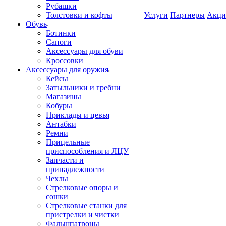
Рубашки
Толстовки и кофты
Услуги
Партнеры
Акци
Обувь
Ботинки
Сапоги
Аксессуары для обуви
Кроссовки
Аксессуары для оружия
Кейсы
Затыльники и гребни
Магазины
Кобуры
Приклады и цевья
Антабки
Ремни
Прицельные
приспособления и ЛЦУ
Запчасти и
принадлежности
Чехлы
Стрелковые опоры и
сошки
Стрелковые станки для
пристрелки и чистки
Фальшпатроны