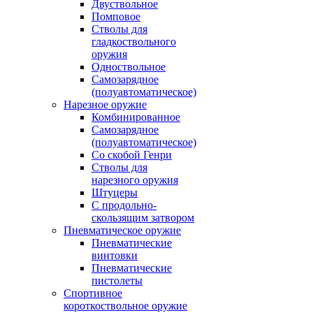
Двуствольное
Помповое
Стволы для
гладкоствольного
оружия
Одноствольное
Самозарядное
(полуавтоматическое)
Нарезное оружие
Комбинированное
Самозарядное
(полуавтоматическое)
Со скобой Генри
Стволы для
нарезного оружия
Штуцеры
С продольно-
скользящим затвором
Пневматическое оружие
Пневматические
винтовки
Пневматические
пистолеты
Спортивное
короткоствольное оружие