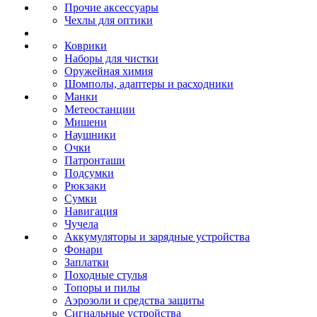
Прочие аксессуары
Чехлы для оптики
Коврики
Наборы для чистки
Оружейная химия
Шомполы, адаптеры и расходники
Манки
Метеостанции
Мишени
Наушники
Очки
Патронташи
Подсумки
Рюкзаки
Сумки
Навигация
Чучела
Аккумуляторы и зарядные устройства
Фонари
Заплатки
Походные стулья
Топоры и пилы
Аэрозоли и средства защиты
Сигнальные устройства