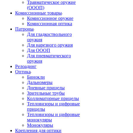
Травматическое оружие
(ОООП)
Комиссионные товары
Комиссионное оружие
Комиссионная оптика
Патроны
Для гладкоствольного
оружия
Для нарезного оружия
Для ОООП
Для пневматического
оружия
Релоадинг
Оптика
Бинокли
Дальномеры
Дневные прицелы
Зрительные трубы
Коллиматорные прицелы
Тепловизоры и цифровые
прицелы
Тепловизоры и цифровые
монокуляры
Монокуляры
Крепления для оптики