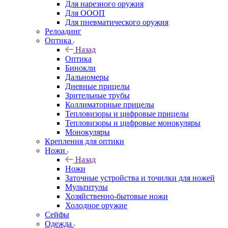
Для нарезного оружия
Для ОООП
Для пневматического оружия
Релоадинг
Оптика
Назад
Оптика
Бинокли
Дальномеры
Дневные прицелы
Зрительные трубы
Коллиматорные прицелы
Тепловизоры и цифровые прицелы
Тепловизоры и цифровые монокуляры
Монокуляры
Крепления для оптики
Ножи
Назад
Ножи
Заточные устройства и точилки для ножей
Мультитулы
Хозяйственно-бытовые ножи
Холодное оружие
Сейфы
Одежда