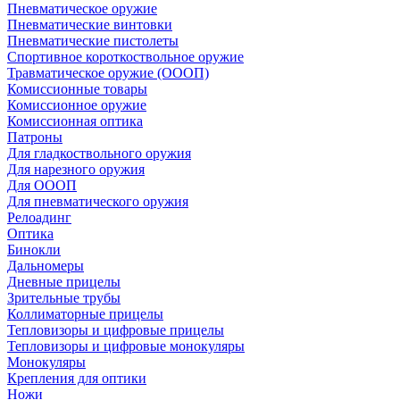
Пневматическое оружие
Пневматические винтовки
Пневматические пистолеты
Спортивное короткоствольное оружие
Травматическое оружие (ОООП)
Комиссионные товары
Комиссионное оружие
Комиссионная оптика
Патроны
Для гладкоствольного оружия
Для нарезного оружия
Для ОООП
Для пневматического оружия
Релоадинг
Оптика
Бинокли
Дальномеры
Дневные прицелы
Зрительные трубы
Коллиматорные прицелы
Тепловизоры и цифровые прицелы
Тепловизоры и цифровые монокуляры
Монокуляры
Крепления для оптики
Ножи