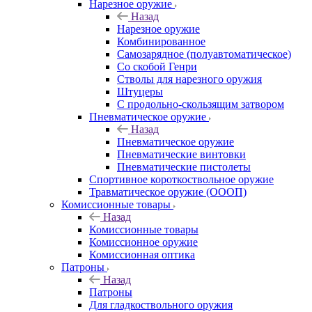
Нарезное оружие
Назад
Нарезное оружие
Комбинированное
Самозарядное (полуавтоматическое)
Со скобой Генри
Стволы для нарезного оружия
Штуцеры
С продольно-скользящим затвором
Пневматическое оружие
Назад
Пневматическое оружие
Пневматические винтовки
Пневматические пистолеты
Спортивное короткоствольное оружие
Травматическое оружие (ОООП)
Комиссионные товары
Назад
Комиссионные товары
Комиссионное оружие
Комиссионная оптика
Патроны
Назад
Патроны
Для гладкоствольного оружия