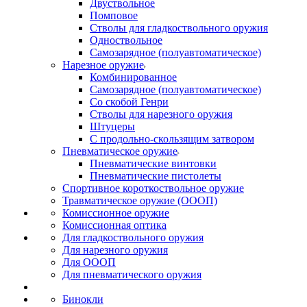
Двуствольное
Помповое
Стволы для гладкоствольного оружия
Одноствольное
Самозарядное (полуавтоматическое)
Нарезное оружие
Комбинированное
Самозарядное (полуавтоматическое)
Со скобой Генри
Стволы для нарезного оружия
Штуцеры
С продольно-скользящим затвором
Пневматическое оружие
Пневматические винтовки
Пневматические пистолеты
Спортивное короткоствольное оружие
Травматическое оружие (ОООП)
Комиссионное оружие
Комиссионная оптика
Для гладкоствольного оружия
Для нарезного оружия
Для ОООП
Для пневматического оружия
Бинокли