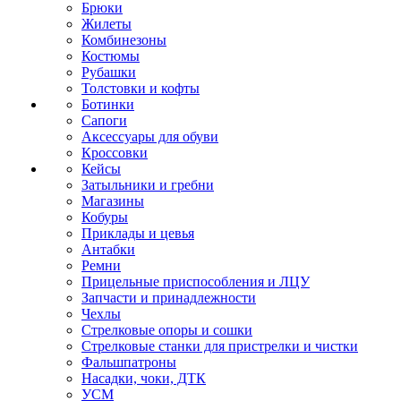
Брюки
Жилеты
Комбинезоны
Костюмы
Рубашки
Толстовки и кофты
Ботинки
Сапоги
Аксессуары для обуви
Кроссовки
Кейсы
Затыльники и гребни
Магазины
Кобуры
Приклады и цевья
Антабки
Ремни
Прицельные приспособления и ЛЦУ
Запчасти и принадлежности
Чехлы
Стрелковые опоры и сошки
Стрелковые станки для пристрелки и чистки
Фальшпатроны
Насадки, чоки, ДТК
УСМ