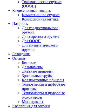
Травматическое оружие
(ОООП)
Комиссионные товары
Комиссионное оружие
Комиссионная оптика
Патроны
Для гладкоствольного
оружия
Для нарезного оружия
Для ОООП
Для пневматического
оружия
Релоадинг
Оптика
Бинокли
Дальномеры
Дневные прицелы
Зрительные трубы
Коллиматорные прицелы
Тепловизоры и цифровые
прицелы
Тепловизоры и цифровые
монокуляры
Монокуляры
Крепления для оптики