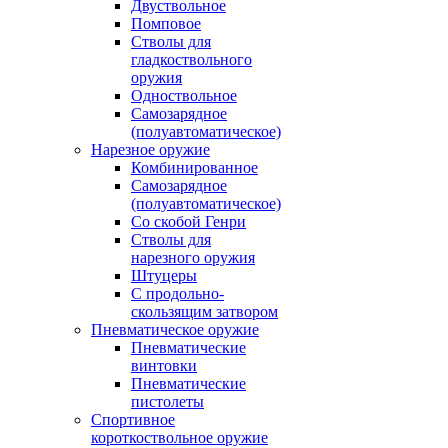
Двуствольное
Помповое
Стволы для
гладкоствольного
оружия
Одноствольное
Самозарядное
(полуавтоматическое)
Нарезное оружие
Комбинированное
Самозарядное
(полуавтоматическое)
Со скобой Генри
Стволы для
нарезного оружия
Штуцеры
С продольно-
скользящим затвором
Пневматическое оружие
Пневматические
винтовки
Пневматические
пистолеты
Спортивное
короткоствольное оружие