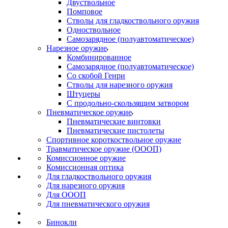
Двуствольное
Помповое
Стволы для гладкоствольного оружия
Одноствольное
Самозарядное (полуавтоматическое)
Нарезное оружие
Комбинированное
Самозарядное (полуавтоматическое)
Со скобой Генри
Стволы для нарезного оружия
Штуцеры
С продольно-скользящим затвором
Пневматическое оружие
Пневматические винтовки
Пневматические пистолеты
Спортивное короткоствольное оружие
Травматическое оружие (ОООП)
Комиссионное оружие
Комиссионная оптика
Для гладкоствольного оружия
Для нарезного оружия
Для ОООП
Для пневматического оружия
Бинокли