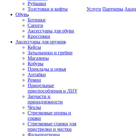
Рубашки
Толстовки и кофты
Услуги
Партнеры
Акци
Обувь
Ботинки
Сапоги
Аксессуары для обуви
Кроссовки
Аксессуары для оружия
Кейсы
Затыльники и гребни
Магазины
Кобуры
Приклады и цевья
Антабки
Ремни
Прицельные
приспособления и ЛЦУ
Запчасти и
принадлежности
Чехлы
Стрелковые опоры и
сошки
Стрелковые станки для
пристрелки и чистки
Фальшпатроны