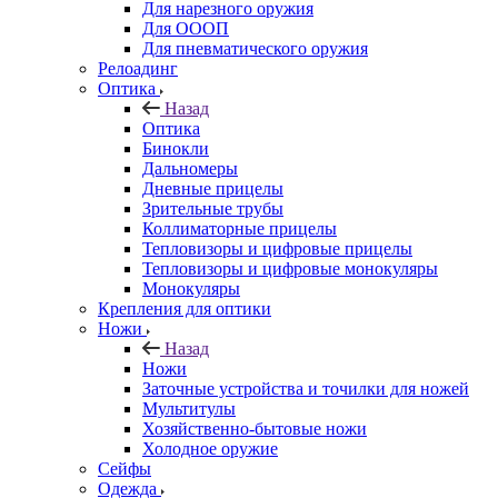
Для нарезного оружия
Для ОООП
Для пневматического оружия
Релоадинг
Оптика
Назад
Оптика
Бинокли
Дальномеры
Дневные прицелы
Зрительные трубы
Коллиматорные прицелы
Тепловизоры и цифровые прицелы
Тепловизоры и цифровые монокуляры
Монокуляры
Крепления для оптики
Ножи
Назад
Ножи
Заточные устройства и точилки для ножей
Мультитулы
Хозяйственно-бытовые ножи
Холодное оружие
Сейфы
Одежда