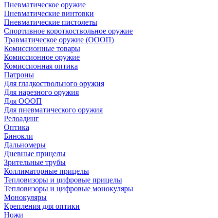
Пневматическое оружие
Пневматические винтовки
Пневматические пистолеты
Спортивное короткоствольное оружие
Травматическое оружие (ОООП)
Комиссионные товары
Комиссионное оружие
Комиссионная оптика
Патроны
Для гладкоствольного оружия
Для нарезного оружия
Для ОООП
Для пневматического оружия
Релоадинг
Оптика
Бинокли
Дальномеры
Дневные прицелы
Зрительные трубы
Коллиматорные прицелы
Тепловизоры и цифровые прицелы
Тепловизоры и цифровые монокуляры
Монокуляры
Крепления для оптики
Ножи