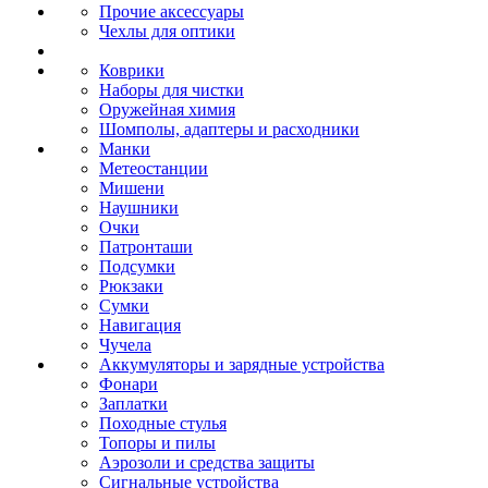
Прочие аксессуары
Чехлы для оптики
Коврики
Наборы для чистки
Оружейная химия
Шомполы, адаптеры и расходники
Манки
Метеостанции
Мишени
Наушники
Очки
Патронташи
Подсумки
Рюкзаки
Сумки
Навигация
Чучела
Аккумуляторы и зарядные устройства
Фонари
Заплатки
Походные стулья
Топоры и пилы
Аэрозоли и средства защиты
Сигнальные устройства