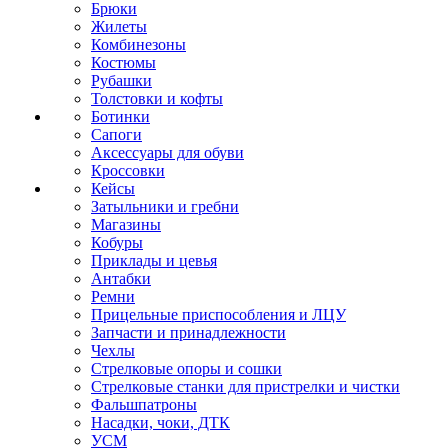
Брюки
Жилеты
Комбинезоны
Костюмы
Рубашки
Толстовки и кофты
Ботинки
Сапоги
Аксессуары для обуви
Кроссовки
Кейсы
Затыльники и гребни
Магазины
Кобуры
Приклады и цевья
Антабки
Ремни
Прицельные приспособления и ЛЦУ
Запчасти и принадлежности
Чехлы
Стрелковые опоры и сошки
Стрелковые станки для пристрелки и чистки
Фальшпатроны
Насадки, чоки, ДТК
УСМ