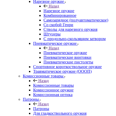
Нарезное оружие
Назад
Нарезное оружие
Комбинированное
Самозарядное (полуавтоматическое)
Со скобой Генри
Стволы для нарезного оружия
Штуцеры
С продольно-скользящим затвором
Пневматическое оружие
Назад
Пневматическое оружие
Пневматические винтовки
Пневматические пистолеты
Спортивное короткоствольное оружие
Травматическое оружие (ОООП)
Комиссионные товары
Назад
Комиссионные товары
Комиссионное оружие
Комиссионная оптика
Патроны
Назад
Патроны
Для гладкоствольного оружия