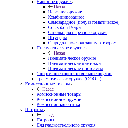
Нарезное оружие
Назад
Нарезное оружие
Комбинированное
Самозарядное (полуавтоматическое)
Со скобой Генри
Стволы для нарезного оружия
Штуцеры
С продольно-скользящим затвором
Пневматическое оружие
Назад
Пневматическое оружие
Пневматические винтовки
Пневматические пистолеты
Спортивное короткоствольное оружие
Травматическое оружие (ОООП)
Комиссионные товары
Назад
Комиссионные товары
Комиссионное оружие
Комиссионная оптика
Патроны
Назад
Патроны
Для гладкоствольного оружия