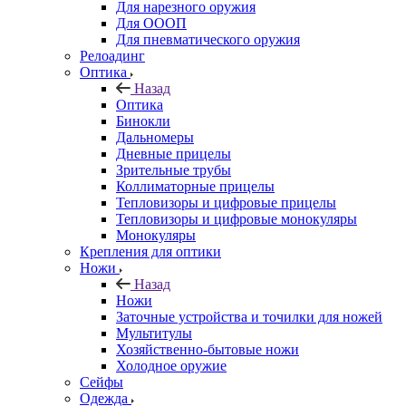
Для нарезного оружия
Для ОООП
Для пневматического оружия
Релоадинг
Оптика
Назад
Оптика
Бинокли
Дальномеры
Дневные прицелы
Зрительные трубы
Коллиматорные прицелы
Тепловизоры и цифровые прицелы
Тепловизоры и цифровые монокуляры
Монокуляры
Крепления для оптики
Ножи
Назад
Ножи
Заточные устройства и точилки для ножей
Мультитулы
Хозяйственно-бытовые ножи
Холодное оружие
Сейфы
Одежда