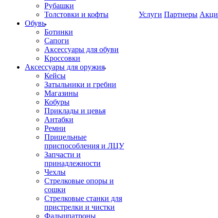
Рубашки
Толстовки и кофты
Услуги
Партнеры
Акци
Обувь
Ботинки
Сапоги
Аксессуары для обуви
Кроссовки
Аксессуары для оружия
Кейсы
Затыльники и гребни
Магазины
Кобуры
Приклады и цевья
Антабки
Ремни
Прицельные
приспособления и ЛЦУ
Запчасти и
принадлежности
Чехлы
Стрелковые опоры и
сошки
Стрелковые станки для
пристрелки и чистки
Фальшпатроны