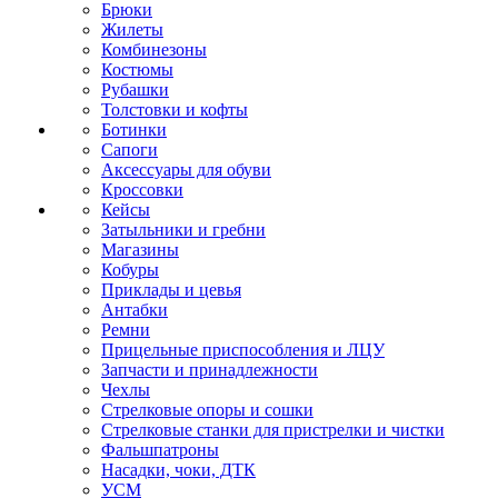
Брюки
Жилеты
Комбинезоны
Костюмы
Рубашки
Толстовки и кофты
Ботинки
Сапоги
Аксессуары для обуви
Кроссовки
Кейсы
Затыльники и гребни
Магазины
Кобуры
Приклады и цевья
Антабки
Ремни
Прицельные приспособления и ЛЦУ
Запчасти и принадлежности
Чехлы
Стрелковые опоры и сошки
Стрелковые станки для пристрелки и чистки
Фальшпатроны
Насадки, чоки, ДТК
УСМ