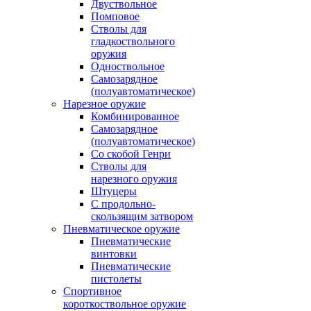
Двуствольное
Помповое
Стволы для
гладкоствольного
оружия
Одноствольное
Самозарядное
(полуавтоматическое)
Нарезное оружие
Комбинированное
Самозарядное
(полуавтоматическое)
Со скобой Генри
Стволы для
нарезного оружия
Штуцеры
С продольно-
скользящим затвором
Пневматическое оружие
Пневматические
винтовки
Пневматические
пистолеты
Спортивное
короткоствольное оружие