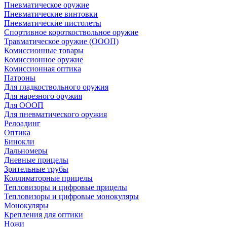
Пневматическое оружие
Пневматические винтовки
Пневматические пистолеты
Спортивное короткоствольное оружие
Травматическое оружие (ОООП)
Комиссионные товары
Комиссионное оружие
Комиссионная оптика
Патроны
Для гладкоствольного оружия
Для нарезного оружия
Для ОООП
Для пневматического оружия
Релоадинг
Оптика
Бинокли
Дальномеры
Дневные прицелы
Зрительные трубы
Коллиматорные прицелы
Тепловизоры и цифровые прицелы
Тепловизоры и цифровые монокуляры
Монокуляры
Крепления для оптики
Ножи