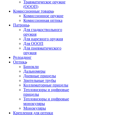
Травматическое оружие
(ОООП)
Комиссионные товары
Комиссионное оружие
Комиссионная оптика
Патроны
Для гладкоствольного
оружия
Для нарезного оружия
Для ОООП
Для пневматического
оружия
Релоадинг
Оптика
Бинокли
Дальномеры
Дневные прицелы
Зрительные трубы
Коллиматорные прицелы
Тепловизоры и цифровые
прицелы
Тепловизоры и цифровые
монокуляры
Монокуляры
Крепления для оптики