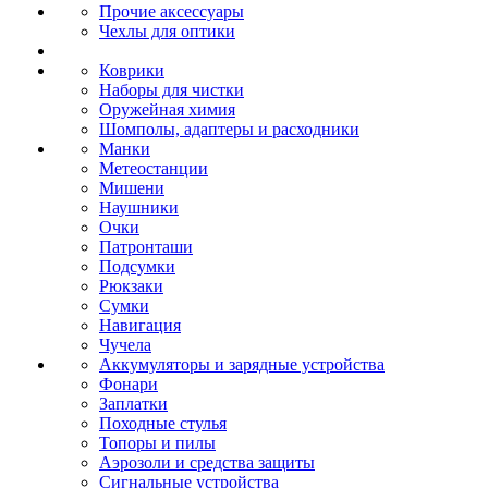
Прочие аксессуары
Чехлы для оптики
Коврики
Наборы для чистки
Оружейная химия
Шомполы, адаптеры и расходники
Манки
Метеостанции
Мишени
Наушники
Очки
Патронташи
Подсумки
Рюкзаки
Сумки
Навигация
Чучела
Аккумуляторы и зарядные устройства
Фонари
Заплатки
Походные стулья
Топоры и пилы
Аэрозоли и средства защиты
Сигнальные устройства