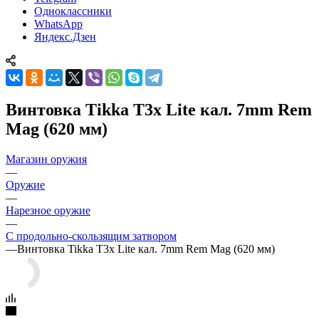
Одноклассники
WhatsApp
Яндекс.Дзен
Винтовка Tikka T3x Lite кал. 7mm Rem
Mag (620 мм)
Магазин оружия
—
Оружие
—
Нарезное оружие
—
С продольно-скользящим затвором
—
Винтовка Tikka T3x Lite кал. 7mm Rem Mag (620 мм)