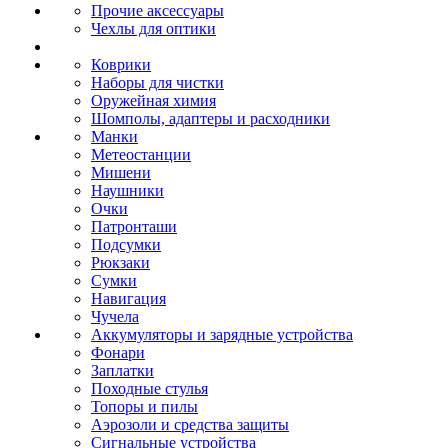
Прочие аксессуары
Чехлы для оптики
Коврики
Наборы для чистки
Оружейная химия
Шомполы, адаптеры и расходники
Манки
Метеостанции
Мишени
Наушники
Очки
Патронташи
Подсумки
Рюкзаки
Сумки
Навигация
Чучела
Аккумуляторы и зарядные устройства
Фонари
Заплатки
Походные стулья
Топоры и пилы
Аэрозоли и средства защиты
Сигнальные устройства