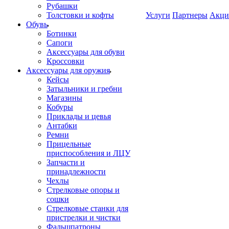
Рубашки
Толстовки и кофты
Услуги
Партнеры
Акци
Обувь
Ботинки
Сапоги
Аксессуары для обуви
Кроссовки
Аксессуары для оружия
Кейсы
Затыльники и гребни
Магазины
Кобуры
Приклады и цевья
Антабки
Ремни
Прицельные
приспособления и ЛЦУ
Запчасти и
принадлежности
Чехлы
Стрелковые опоры и
сошки
Стрелковые станки для
пристрелки и чистки
Фальшпатроны