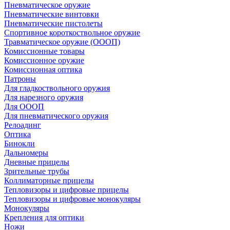
Пневматическое оружие
Пневматические винтовки
Пневматические пистолеты
Спортивное короткоствольное оружие
Травматическое оружие (ОООП)
Комиссионные товары
Комиссионное оружие
Комиссионная оптика
Патроны
Для гладкоствольного оружия
Для нарезного оружия
Для ОООП
Для пневматического оружия
Релоадинг
Оптика
Бинокли
Дальномеры
Дневные прицелы
Зрительные трубы
Коллиматорные прицелы
Тепловизоры и цифровые прицелы
Тепловизоры и цифровые монокуляры
Монокуляры
Крепления для оптики
Ножи