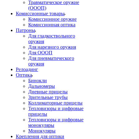
Травматическое оружие
(ОООП)
Комиссионные товары
Комиссионное оружие
Комиссионная оптика
Патроны
Для гладкоствольного
оружия
Для нарезного оружия
Для ОООП
Для пневматического
оружия
Релоадинг
Оптика
Бинокли
Дальномеры
Дневные прицелы
Зрительные трубы
Коллиматорные прицелы
Тепловизоры и цифровые
прицелы
Тепловизоры и цифровые
монокуляры
Монокуляры
Крепления для оптики