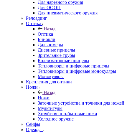
Для нарезного оружия
Для ОООП
Для пневматического оружия
Релоадинг
Оптика
Назад
Оптика
Бинокли
Дальномеры
Дневные прицелы
Зрительные трубы
Коллиматорные прицелы
Тепловизоры и цифровые прицелы
Тепловизоры и цифровые монокуляры
Монокуляры
Крепления для оптики
Ножи
Назад
Ножи
Заточные устройства и точилки для ножей
Мультитулы
Хозяйственно-бытовые ножи
Холодное оружие
Сейфы
Одежда