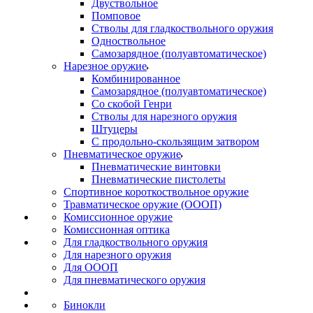
Двуствольное
Помповое
Стволы для гладкоствольного оружия
Одноствольное
Самозарядное (полуавтоматическое)
Нарезное оружие
Комбинированное
Самозарядное (полуавтоматическое)
Со скобой Генри
Стволы для нарезного оружия
Штуцеры
С продольно-скользящим затвором
Пневматическое оружие
Пневматические винтовки
Пневматические пистолеты
Спортивное короткоствольное оружие
Травматическое оружие (ОООП)
Комиссионное оружие
Комиссионная оптика
Для гладкоствольного оружия
Для нарезного оружия
Для ОООП
Для пневматического оружия
Бинокли