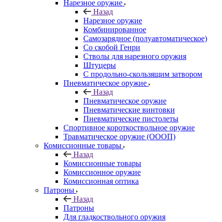
Нарезное оружие
Назад
Нарезное оружие
Комбинированное
Самозарядное (полуавтоматическое)
Со скобой Генри
Стволы для нарезного оружия
Штуцеры
С продольно-скользящим затвором
Пневматическое оружие
Назад
Пневматическое оружие
Пневматические винтовки
Пневматические пистолеты
Спортивное короткоствольное оружие
Травматическое оружие (ОООП)
Комиссионные товары
Назад
Комиссионные товары
Комиссионное оружие
Комиссионная оптика
Патроны
Назад
Патроны
Для гладкоствольного оружия