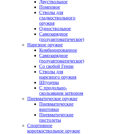
Двуствольное
Помповое
Стволы для
гладкоствольного
оружия
Одноствольное
Самозарядное
(полуавтоматическое)
Нарезное оружие
Комбинированное
Самозарядное
(полуавтоматическое)
Со скобой Генри
Стволы для
нарезного оружия
Штуцеры
С продольно-
скользящим затвором
Пневматическое оружие
Пневматические
винтовки
Пневматические
пистолеты
Спортивное
короткоствольное оружие