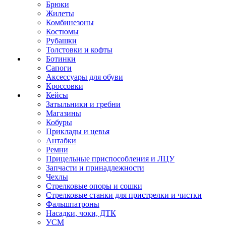
Брюки
Жилеты
Комбинезоны
Костюмы
Рубашки
Толстовки и кофты
Ботинки
Сапоги
Аксессуары для обуви
Кроссовки
Кейсы
Затыльники и гребни
Магазины
Кобуры
Приклады и цевья
Антабки
Ремни
Прицельные приспособления и ЛЦУ
Запчасти и принадлежности
Чехлы
Стрелковые опоры и сошки
Стрелковые станки для пристрелки и чистки
Фальшпатроны
Насадки, чоки, ДТК
УСМ