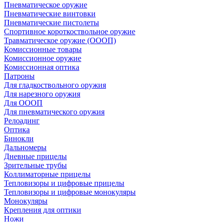
Пневматическое оружие
Пневматические винтовки
Пневматические пистолеты
Спортивное короткоствольное оружие
Травматическое оружие (ОООП)
Комиссионные товары
Комиссионное оружие
Комиссионная оптика
Патроны
Для гладкоствольного оружия
Для нарезного оружия
Для ОООП
Для пневматического оружия
Релоадинг
Оптика
Бинокли
Дальномеры
Дневные прицелы
Зрительные трубы
Коллиматорные прицелы
Тепловизоры и цифровые прицелы
Тепловизоры и цифровые монокуляры
Монокуляры
Крепления для оптики
Ножи