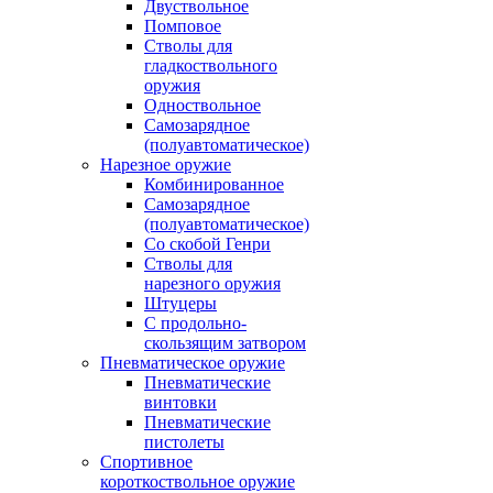
Двуствольное
Помповое
Стволы для
гладкоствольного
оружия
Одноствольное
Самозарядное
(полуавтоматическое)
Нарезное оружие
Комбинированное
Самозарядное
(полуавтоматическое)
Со скобой Генри
Стволы для
нарезного оружия
Штуцеры
С продольно-
скользящим затвором
Пневматическое оружие
Пневматические
винтовки
Пневматические
пистолеты
Спортивное
короткоствольное оружие