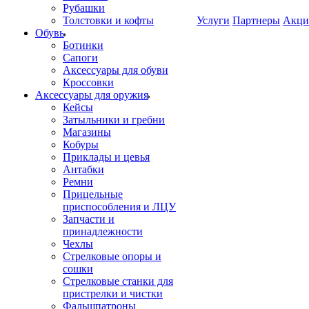
Рубашки
Толстовки и кофты
Услуги
Партнеры
Акци
Обувь
Ботинки
Сапоги
Аксессуары для обуви
Кроссовки
Аксессуары для оружия
Кейсы
Затыльники и гребни
Магазины
Кобуры
Приклады и цевья
Антабки
Ремни
Прицельные
приспособления и ЛЦУ
Запчасти и
принадлежности
Чехлы
Стрелковые опоры и
сошки
Стрелковые станки для
пристрелки и чистки
Фальшпатроны