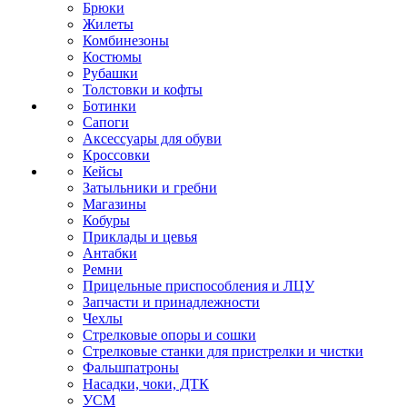
Брюки
Жилеты
Комбинезоны
Костюмы
Рубашки
Толстовки и кофты
Ботинки
Сапоги
Аксессуары для обуви
Кроссовки
Кейсы
Затыльники и гребни
Магазины
Кобуры
Приклады и цевья
Антабки
Ремни
Прицельные приспособления и ЛЦУ
Запчасти и принадлежности
Чехлы
Стрелковые опоры и сошки
Стрелковые станки для пристрелки и чистки
Фальшпатроны
Насадки, чоки, ДТК
УСМ