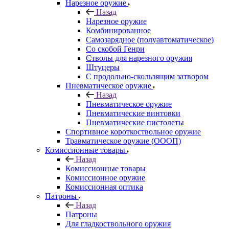
Нарезное оружие
Назад
Нарезное оружие
Комбинированное
Самозарядное (полуавтоматическое)
Со скобой Генри
Стволы для нарезного оружия
Штуцеры
С продольно-скользящим затвором
Пневматическое оружие
Назад
Пневматическое оружие
Пневматические винтовки
Пневматические пистолеты
Спортивное короткоствольное оружие
Травматическое оружие (ОООП)
Комиссионные товары
Назад
Комиссионные товары
Комиссионное оружие
Комиссионная оптика
Патроны
Назад
Патроны
Для гладкоствольного оружия