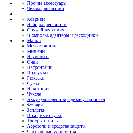
Прочие аксессуары
Чехлы для оптики
Коврики
Наборы для чистки
Оружейная химия
Шомполы, адаптеры и расходники
Манки
Метеостанции
Мишени
Наушники
Очки
Патронташи
Подсумки
Рюкзаки
Сумки
Навигация
Чучела
Аккумуляторы и зарядные устройства
Фонари
Заплатки
Походные стулья
Топоры и пилы
Аэрозоли и средства защиты
Сигнальные устройства