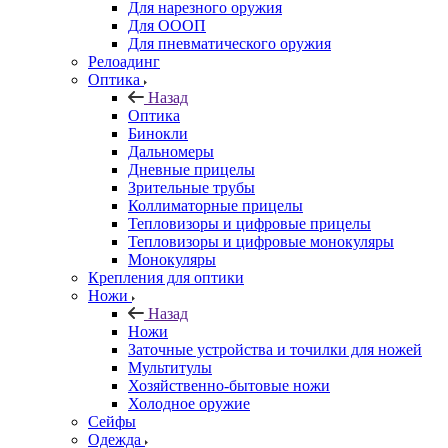
Для нарезного оружия
Для ОООП
Для пневматического оружия
Релоадинг
Оптика
Назад
Оптика
Бинокли
Дальномеры
Дневные прицелы
Зрительные трубы
Коллиматорные прицелы
Тепловизоры и цифровые прицелы
Тепловизоры и цифровые монокуляры
Монокуляры
Крепления для оптики
Ножи
Назад
Ножи
Заточные устройства и точилки для ножей
Мультитулы
Хозяйственно-бытовые ножи
Холодное оружие
Сейфы
Одежда