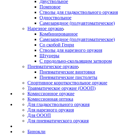
Двуствольное
Помповое
Стволы для гладкоствольного оружия
Одноствольное
Самозарядное (полуавтоматическое)
Нарезное оружие
Комбинированное
Самозарядное (полуавтоматическое)
Со скобой Генри
Стволы для нарезного оружия
Штуцеры
С продольно-скользящим затвором
Пневматическое оружие
Пневматические винтовки
Пневматические пистолеты
Спортивное короткоствольное оружие
Травматическое оружие (ОООП)
Комиссионное оружие
Комиссионная оптика
Для гладкоствольного оружия
Для нарезного оружия
Для ОООП
Для пневматического оружия
Бинокли