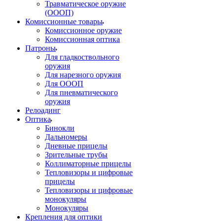
Травматическое оружие
(ОООП)
Комиссионные товары
Комиссионное оружие
Комиссионная оптика
Патроны
Для гладкоствольного
оружия
Для нарезного оружия
Для ОООП
Для пневматического
оружия
Релоадинг
Оптика
Бинокли
Дальномеры
Дневные прицелы
Зрительные трубы
Коллиматорные прицелы
Тепловизоры и цифровые
прицелы
Тепловизоры и цифровые
монокуляры
Монокуляры
Крепления для оптики