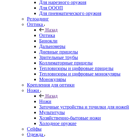
Для нарезного оружия
Для ОООП
Для пневматического оружия
Релоадинг
Оптика
Назад
Оптика
Бинокли
Дальномеры
Дневные прицелы
Зрительные трубы
Коллиматорные прицелы
Тепловизоры и цифровые прицелы
Тепловизоры и цифровые монокуляры
Монокуляры
Крепления для оптики
Ножи
Назад
Ножи
Заточные устройства и точилки для ножей
Мультитулы
Хозяйственно-бытовые ножи
Холодное оружие
Сейфы
Одежда