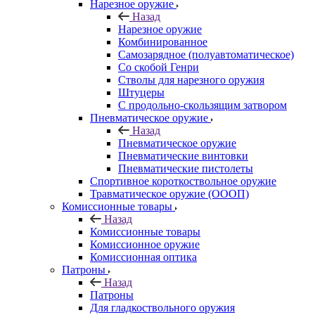
Нарезное оружие
Назад
Нарезное оружие
Комбинированное
Самозарядное (полуавтоматическое)
Со скобой Генри
Стволы для нарезного оружия
Штуцеры
С продольно-скользящим затвором
Пневматическое оружие
Назад
Пневматическое оружие
Пневматические винтовки
Пневматические пистолеты
Спортивное короткоствольное оружие
Травматическое оружие (ОООП)
Комиссионные товары
Назад
Комиссионные товары
Комиссионное оружие
Комиссионная оптика
Патроны
Назад
Патроны
Для гладкоствольного оружия