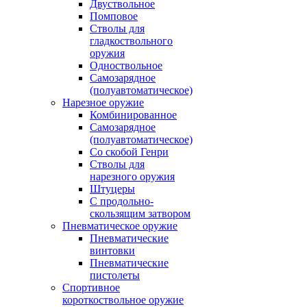
Двуствольное
Помповое
Стволы для
гладкоствольного
оружия
Одноствольное
Самозарядное
(полуавтоматическое)
Нарезное оружие
Комбинированное
Самозарядное
(полуавтоматическое)
Со скобой Генри
Стволы для
нарезного оружия
Штуцеры
С продольно-
скользящим затвором
Пневматическое оружие
Пневматические
винтовки
Пневматические
пистолеты
Спортивное
короткоствольное оружие