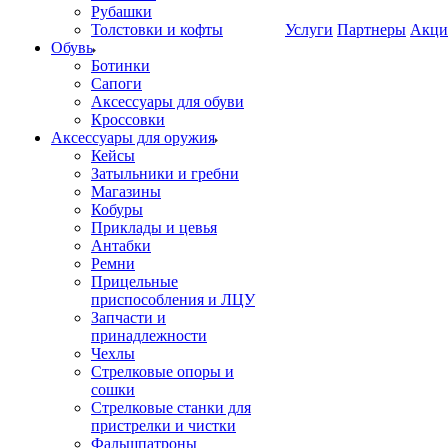
Рубашки
Толстовки и кофты
Услуги
Партнеры
Акци
Обувь
Ботинки
Сапоги
Аксессуары для обуви
Кроссовки
Аксессуары для оружия
Кейсы
Затыльники и гребни
Магазины
Кобуры
Приклады и цевья
Антабки
Ремни
Прицельные
приспособления и ЛЦУ
Запчасти и
принадлежности
Чехлы
Стрелковые опоры и
сошки
Стрелковые станки для
пристрелки и чистки
Фальшпатроны