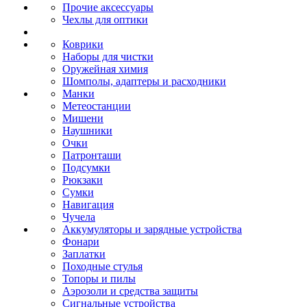
Прочие аксессуары
Чехлы для оптики
Коврики
Наборы для чистки
Оружейная химия
Шомполы, адаптеры и расходники
Манки
Метеостанции
Мишени
Наушники
Очки
Патронташи
Подсумки
Рюкзаки
Сумки
Навигация
Чучела
Аккумуляторы и зарядные устройства
Фонари
Заплатки
Походные стулья
Топоры и пилы
Аэрозоли и средства защиты
Сигнальные устройства