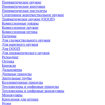
Пневматическое оружие
Пневматические винтовки
Пневматические пистолеты
Спортивное короткоствольное оружие
Травматическое оружие (ОООП)
Комиссионные товары
Комиссионное оружие
Комиссионная оптика
Патроны
Для гладкоствольного оружия
Для нарезного оружия
Для ОООП
Для пневматического оружия
Релоадинг
Оптика
Бинокли
Дальномеры
Дневные прицелы
Зрительные трубы
Коллиматорные прицелы
Тепловизоры и цифровые прицелы
Тепловизоры и цифровые монокуляры
Монокуляры
Крепления для оптики
Ножи