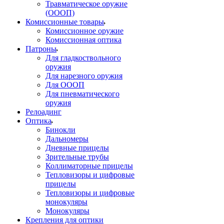
Травматическое оружие
(ОООП)
Комиссионные товары
Комиссионное оружие
Комиссионная оптика
Патроны
Для гладкоствольного
оружия
Для нарезного оружия
Для ОООП
Для пневматического
оружия
Релоадинг
Оптика
Бинокли
Дальномеры
Дневные прицелы
Зрительные трубы
Коллиматорные прицелы
Тепловизоры и цифровые
прицелы
Тепловизоры и цифровые
монокуляры
Монокуляры
Крепления для оптики