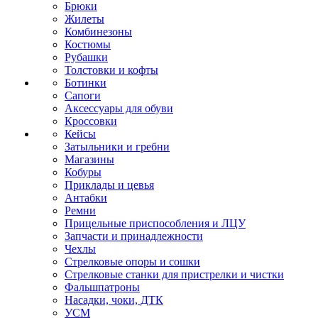
Брюки
Жилеты
Комбинезоны
Костюмы
Рубашки
Толстовки и кофты
Ботинки
Сапоги
Аксессуары для обуви
Кроссовки
Кейсы
Затыльники и гребни
Магазины
Кобуры
Приклады и цевья
Антабки
Ремни
Прицельные приспособления и ЛЦУ
Запчасти и принадлежности
Чехлы
Стрелковые опоры и сошки
Стрелковые станки для пристрелки и чистки
Фальшпатроны
Насадки, чоки, ДТК
УСМ