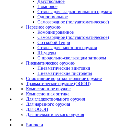
Двуствольное
Помповое
Стволы для гладкоствольного оружия
Одноствольное
Самозарядное (полуавтоматическое)
Нарезное оружие
Комбинированное
Самозарядное (полуавтоматическое)
Со скобой Генри
Стволы для нарезного оружия
Штуцеры
С продольно-скользящим затвором
Пневматическое оружие
Пневматические винтовки
Пневматические пистолеты
Спортивное короткоствольное оружие
Травматическое оружие (ОООП)
Комиссионное оружие
Комиссионная оптика
Для гладкоствольного оружия
Для нарезного оружия
Для ОООП
Для пневматического оружия
Бинокли