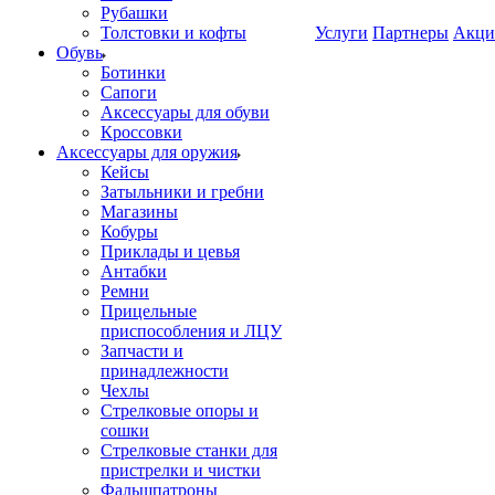
Рубашки
Толстовки и кофты
Услуги
Партнеры
Акци
Обувь
Ботинки
Сапоги
Аксессуары для обуви
Кроссовки
Аксессуары для оружия
Кейсы
Затыльники и гребни
Магазины
Кобуры
Приклады и цевья
Антабки
Ремни
Прицельные
приспособления и ЛЦУ
Запчасти и
принадлежности
Чехлы
Стрелковые опоры и
сошки
Стрелковые станки для
пристрелки и чистки
Фальшпатроны