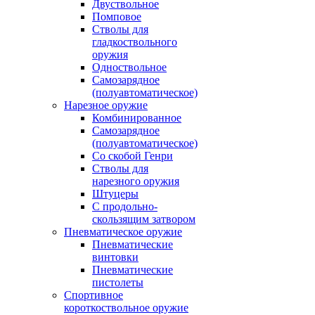
Двуствольное
Помповое
Стволы для
гладкоствольного
оружия
Одноствольное
Самозарядное
(полуавтоматическое)
Нарезное оружие
Комбинированное
Самозарядное
(полуавтоматическое)
Со скобой Генри
Стволы для
нарезного оружия
Штуцеры
С продольно-
скользящим затвором
Пневматическое оружие
Пневматические
винтовки
Пневматические
пистолеты
Спортивное
короткоствольное оружие