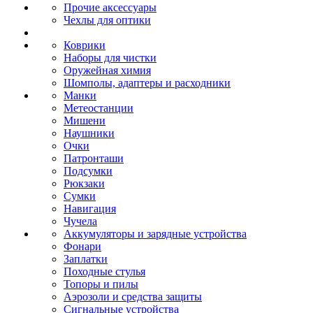
Прочие аксессуары
Чехлы для оптики
Коврики
Наборы для чистки
Оружейная химия
Шомполы, адаптеры и расходники
Манки
Метеостанции
Мишени
Наушники
Очки
Патронташи
Подсумки
Рюкзаки
Сумки
Навигация
Чучела
Аккумуляторы и зарядные устройства
Фонари
Заплатки
Походные стулья
Топоры и пилы
Аэрозоли и средства защиты
Сигнальные устройства