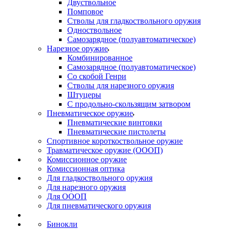
Двуствольное
Помповое
Стволы для гладкоствольного оружия
Одноствольное
Самозарядное (полуавтоматическое)
Нарезное оружие
Комбинированное
Самозарядное (полуавтоматическое)
Со скобой Генри
Стволы для нарезного оружия
Штуцеры
С продольно-скользящим затвором
Пневматическое оружие
Пневматические винтовки
Пневматические пистолеты
Спортивное короткоствольное оружие
Травматическое оружие (ОООП)
Комиссионное оружие
Комиссионная оптика
Для гладкоствольного оружия
Для нарезного оружия
Для ОООП
Для пневматического оружия
Бинокли