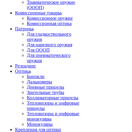
Травматическое оружие
(ОООП)
Комиссионные товары
Комиссионное оружие
Комиссионная оптика
Патроны
Для гладкоствольного
оружия
Для нарезного оружия
Для ОООП
Для пневматического
оружия
Релоадинг
Оптика
Бинокли
Дальномеры
Дневные прицелы
Зрительные трубы
Коллиматорные прицелы
Тепловизоры и цифровые
прицелы
Тепловизоры и цифровые
монокуляры
Монокуляры
Крепления для оптики