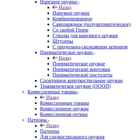
Нарезное оружие
Назад
Нарезное оружие
Комбинированное
Самозарядное (полуавтоматическое)
Со скобой Генри
Стволы для нарезного оружия
Штуцеры
С продольно-скользящим затвором
Пневматическое оружие
Назад
Пневматическое оружие
Пневматические винтовки
Пневматические пистолеты
Спортивное короткоствольное оружие
Травматическое оружие (ОООП)
Комиссионные товары
Назад
Комиссионные товары
Комиссионное оружие
Комиссионная оптика
Патроны
Назад
Патроны
Для гладкоствольного оружия