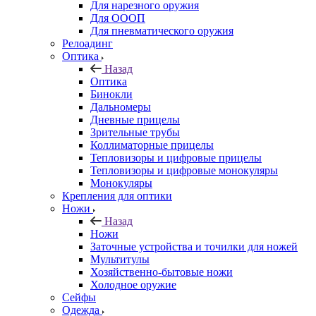
Для нарезного оружия
Для ОООП
Для пневматического оружия
Релоадинг
Оптика
Назад
Оптика
Бинокли
Дальномеры
Дневные прицелы
Зрительные трубы
Коллиматорные прицелы
Тепловизоры и цифровые прицелы
Тепловизоры и цифровые монокуляры
Монокуляры
Крепления для оптики
Ножи
Назад
Ножи
Заточные устройства и точилки для ножей
Мультитулы
Хозяйственно-бытовые ножи
Холодное оружие
Сейфы
Одежда