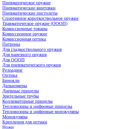
Пневматическое оружие
Пневматические винтовки
Пневматические пистолеты
Спортивное короткоствольное оружие
Травматическое оружие (ОООП)
Комиссионные товары
Комиссионное оружие
Комиссионная оптика
Патроны
Для гладкоствольного оружия
Для нарезного оружия
Для ОООП
Для пневматического оружия
Релоадинг
Оптика
Бинокли
Дальномеры
Дневные прицелы
Зрительные трубы
Коллиматорные прицелы
Тепловизоры и цифровые прицелы
Тепловизоры и цифровые монокуляры
Монокуляры
Крепления для оптики
Ножи