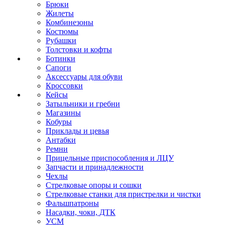
Брюки
Жилеты
Комбинезоны
Костюмы
Рубашки
Толстовки и кофты
Ботинки
Сапоги
Аксессуары для обуви
Кроссовки
Кейсы
Затыльники и гребни
Магазины
Кобуры
Приклады и цевья
Антабки
Ремни
Прицельные приспособления и ЛЦУ
Запчасти и принадлежности
Чехлы
Стрелковые опоры и сошки
Стрелковые станки для пристрелки и чистки
Фальшпатроны
Насадки, чоки, ДТК
УСМ