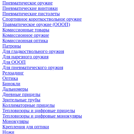
Пневматическое оружие
Пневматические винтовки
Пневматические пистолеты
Спортивное короткоствольное оружие
Травматическое оружие (ОООП)
Комиссионные товары
Комиссионное оружие
Комиссионная оптика
Патроны
Для гладкоствольного оружия
Для нарезного оружия
Для ОООП
Для пневматического оружия
Релоадинг
Оптика
Бинокли
Дальномеры
Дневные прицелы
Зрительные трубы
Коллиматорные прицелы
Тепловизоры и цифровые прицелы
Тепловизоры и цифровые монокуляры
Монокуляры
Крепления для оптики
Ножи