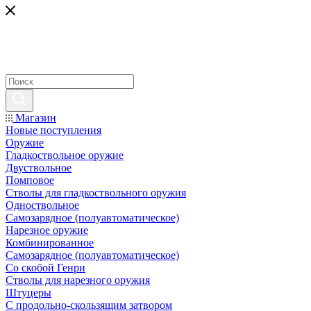
Магазин
Новые поступления
Оружие
Гладкоствольное оружие
Двуствольное
Помповое
Стволы для гладкоствольного оружия
Одноствольное
Самозарядное (полуавтоматическое)
Нарезное оружие
Комбинированное
Самозарядное (полуавтоматическое)
Со скобой Генри
Стволы для нарезного оружия
Штуцеры
С продольно-скользящим затвором